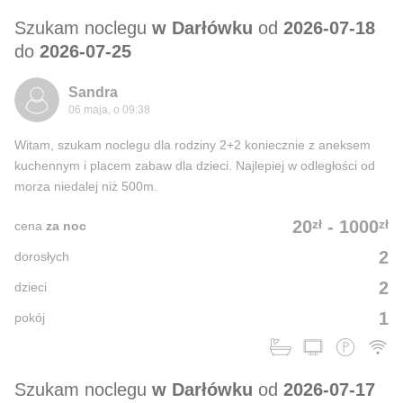
Szukam noclegu
w Darłówku
od
2026-07-18
do
2026-07-25
Sandra
06 maja, o 09:38
Witam, szukam noclegu dla rodziny 2+2 koniecznie z aneksem
kuchennym i placem zabaw dla dzieci. Najlepiej w odległości od
morza niedalej niż 500m.
zł
zł
20
-
1000
cena
za noc
2
dorosłych
2
dzieci
1
pokój
Szukam noclegu
w Darłówku
od
2026-07-17