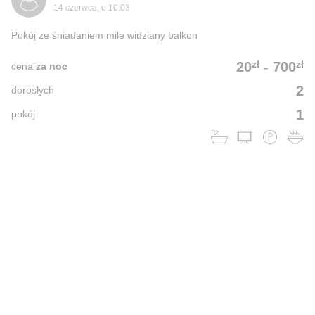
14 czerwca, o 10:03
Pokój ze śniadaniem mile widziany balkon
zł
zł
20
-
700
cena
za noc
2
dorosłych
1
pokój