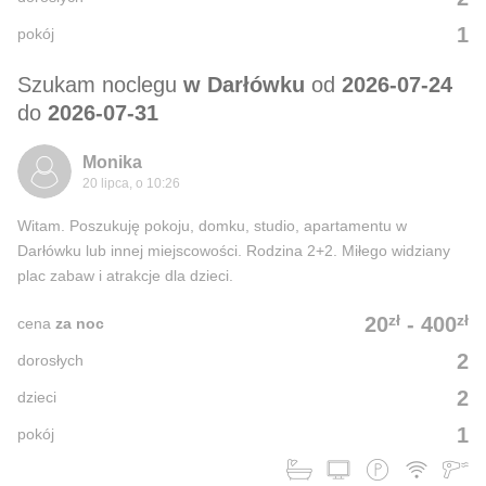
1
pokój
Szukam noclegu
w Darłówku
od
2026-07-24
do
2026-07-31
Monika
20 lipca, o 10:26
Witam. Poszukuję pokoju, domku, studio, apartamentu w
Darłówku lub innej miejscowości. Rodzina 2+2. Miłego widziany
plac zabaw i atrakcje dla dzieci.
zł
zł
20
-
400
cena
za noc
2
dorosłych
2
dzieci
1
pokój