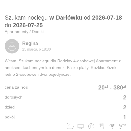
Szukam noclegu
w Darłówku
od
2026-07-18
do
2026-07-25
Apartamenty / Domki
Regina
25 marca, o 18:30
Witam. Szukam noclegu dla Rodziny 4-osobowej.Apartament z
aneksem kuchennym lub domek. Blisko plaży. Rozkład łóżek:
jedno 2-osobowe i dwa pojedyncze.
zł
zł
20
-
380
cena
za noc
2
dorosłych
2
dzieci
1
pokój