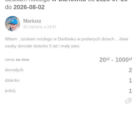
do
2026-08-02
Mariusz
30 czerwca, o 16:47
Witam ..szukam noclegu w Darłówku w podanych dniach .. dwie
osoby dorosłe dziecko 5 lat i mały pies
zł
zł
20
-
1000
cena
za noc
2
dorosłych
1
dziecko
1
pokój