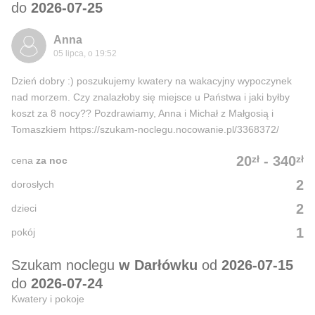
do
2026-07-25
Anna
05 lipca, o 19:52
Dzień dobry :) poszukujemy kwatery na wakacyjny wypoczynek
nad morzem. Czy znalazłoby się miejsce u Państwa i jaki byłby
koszt za 8 nocy?? Pozdrawiamy, Anna i Michał z Małgosią i
Tomaszkiem https://szukam-noclegu.nocowanie.pl/3368372/
zł
zł
20
-
340
cena
za noc
2
dorosłych
2
dzieci
1
pokój
Szukam noclegu
w Darłówku
od
2026-07-15
do
2026-07-24
Kwatery i pokoje