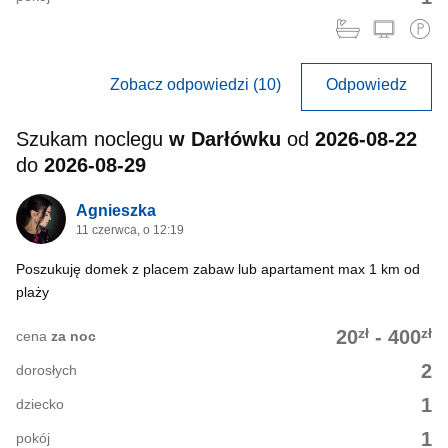
Zobacz odpowiedzi (10)
Odpowiedz
Szukam noclegu
w Darłówku
od
2026-08-22
do
2026-08-29
Agnieszka
11 czerwca, o 12:19
Poszukuję domek z placem zabaw lub apartament max 1 km od
plaży
zł
zł
20
-
400
cena
za noc
2
dorosłych
1
dziecko
1
pokój