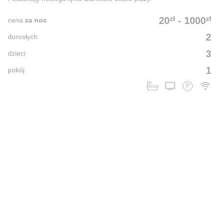
zł
zł
20
-
1000
cena
za noc
2
dorosłych
3
dzieci
1
pokój