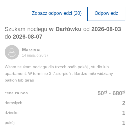
Zobacz odpowiedzi (20)
Odpowiedz
Szukam noclegu
w Darłówku
od
2026-08-03
do
2026-08-07
Marzena
14 maja, o 20:37
Witam szukam noclegu dla trzech osób pokój , studio lub
apartament. W terminie 3-7.sierpień . Bardzo miłe widziany
balkon lub taras
zł
zł
50
-
680
cena
za noc
2
dorosłych
1
dziecko
1
pokój