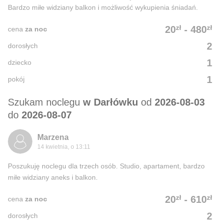
Bardzo miłe widziany balkon i możliwość wykupienia śniadań.
zł
zł
20
-
480
cena
za noc
2
dorosłych
1
dziecko
1
pokój
Szukam noclegu
w Darłówku
od
2026-08-03
do
2026-08-07
Marzena
14 kwietnia, o 13:11
Poszukuję noclegu dla trzech osób. Studio, apartament, bardzo
miłe widziany aneks i balkon.
zł
zł
20
-
610
cena
za noc
2
dorosłych