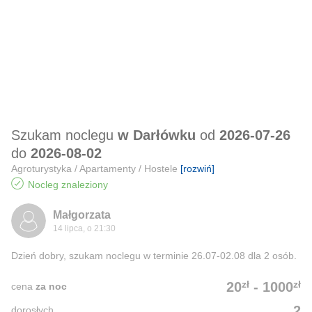
Szukam noclegu
w Darłówku
od
2026-07-26
do
2026-08-02
Agroturystyka / Apartamenty / Hostele
[rozwiń]
Nocleg znaleziony
Małgorzata
14 lipca, o 21:30
Dzień dobry, szukam noclegu w terminie 26.07-02.08 dla 2 osób.
zł
zł
20
-
1000
cena
za noc
2
dorosłych