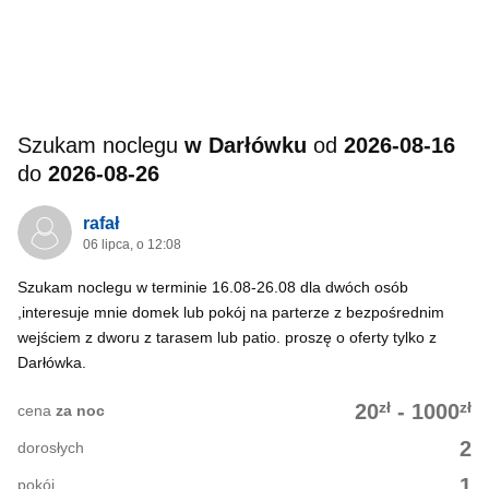
Szukam noclegu
w Darłówku
od
2026-08-16
do
2026-08-26
rafał
06 lipca, o 12:08
Szukam noclegu w terminie 16.08-26.08 dla dwóch osób
,interesuje mnie domek lub pokój na parterze z bezpośrednim
wejściem z dworu z tarasem lub patio. proszę o oferty tylko z
Darłówka.
zł
zł
20
-
1000
cena
za noc
2
dorosłych
1
pokój