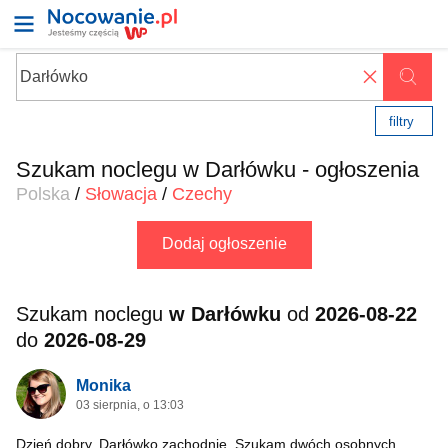
✖
filtry
Szukam noclegu w Darłówku - ogłoszenia
Polska
/
Słowacja
/
Czechy
Dodaj ogłoszenie
Szukam noclegu
w Darłówku
od
2026-08-22
do
2026-08-29
Monika
03 sierpnia, o 13:03
Dzień dobry. Darłówko zachodnie. Szukam dwóch osobnych