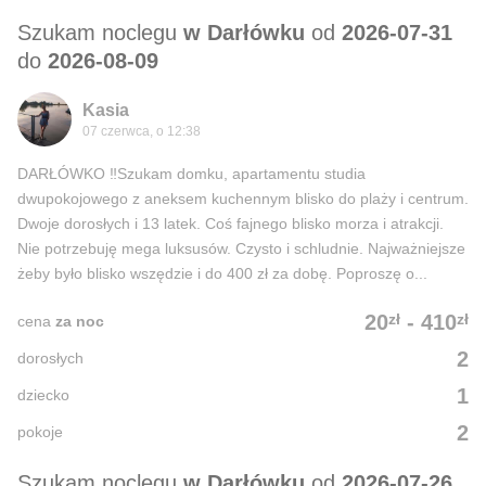
Szukam noclegu
w Darłówku
od
2026-07-31
do
2026-08-09
Kasia
07 czerwca, o 12:38
DARŁÓWKO ‼️Szukam domku, apartamentu studia
dwupokojowego z aneksem kuchennym blisko do plaży i centrum.
Dwoje dorosłych i 13 latek. Coś fajnego blisko morza i atrakcji.
Nie potrzebuję mega luksusów. Czysto i schludnie. Najważniejsze
żeby było blisko wszędzie i do 400 zł za dobę. Poproszę o...
zł
zł
20
-
410
cena
za noc
2
dorosłych
1
dziecko
2
pokoje
Szukam noclegu
w Darłówku
od
2026-07-26