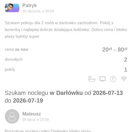
Patryk
30 stycznia, o 00:04
Szukam pokoju dla 2 osób w darlowku zachodnim. Pokój z
łazienką i najlepiej dobrze działająca lodówka. Dobra cena i blisko
plaży byłoby super
zł
zł
20
-
80
cena
za noc
2
dorosłych
1
pokój
Szukam noclegu
w Darłówku
od
2026-07-13
do
2026-07-19
Mateusz
08 lipca, o 19:59
Poszukuję noclegu tylko Darłówko blisko plaży.