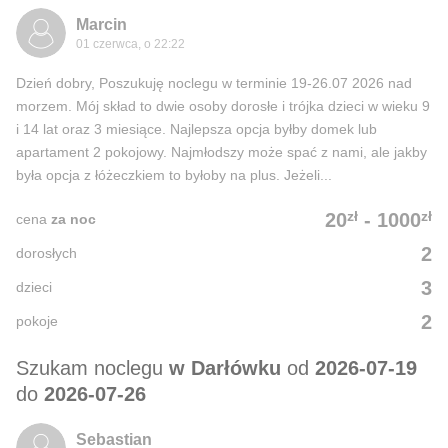
Marcin
01 czerwca, o 22:22
Dzień dobry, Poszukuję noclegu w terminie 19-26.07 2026 nad
morzem. Mój skład to dwie osoby dorosłe i trójka dzieci w wieku 9
i 14 lat oraz 3 miesiące. Najlepsza opcja byłby domek lub
apartament 2 pokojowy. Najmłodszy może spać z nami, ale jakby
była opcja z łóżeczkiem to byłoby na plus. Jeżeli...
zł
zł
20
-
1000
cena
za noc
2
dorosłych
3
dzieci
2
pokoje
Szukam noclegu
w Darłówku
od
2026-07-19
do
2026-07-26
Sebastian