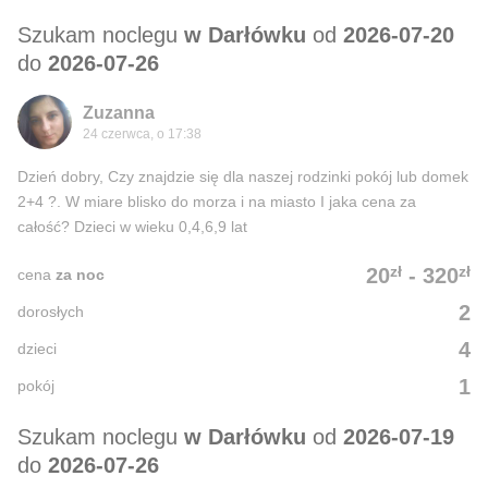
Szukam noclegu
w Darłówku
od
2026-07-20
do
2026-07-26
Zuzanna
24 czerwca, o 17:38
Dzień dobry, Czy znajdzie się dla naszej rodzinki pokój lub domek
2+4 ?. W miare blisko do morza i na miasto I jaka cena za
całość? Dzieci w wieku 0,4,6,9 lat
zł
zł
20
-
320
cena
za noc
2
dorosłych
4
dzieci
1
pokój
Szukam noclegu
w Darłówku
od
2026-07-19
do
2026-07-26