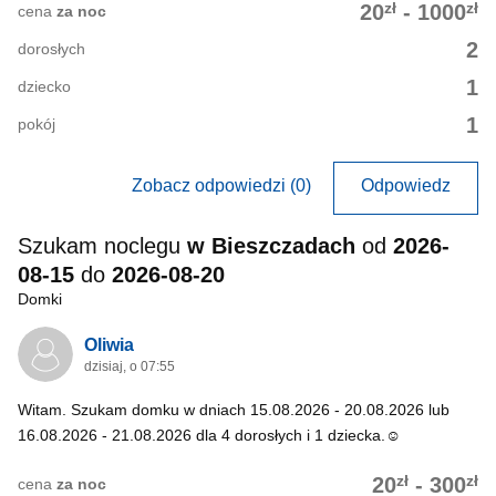
zł
zł
20
-
1000
cena
za noc
2
dorosłych
1
dziecko
1
pokój
Zobacz odpowiedzi (0)
Odpowiedz
Szukam noclegu
w Bieszczadach
od
2026-
08-15
do
2026-08-20
Domki
Oliwia
dzisiaj, o 07:55
Witam. Szukam domku w dniach 15.08.2026 - 20.08.2026 lub
16.08.2026 - 21.08.2026 dla 4 dorosłych i 1 dziecka.☺️
zł
zł
20
-
300
cena
za noc