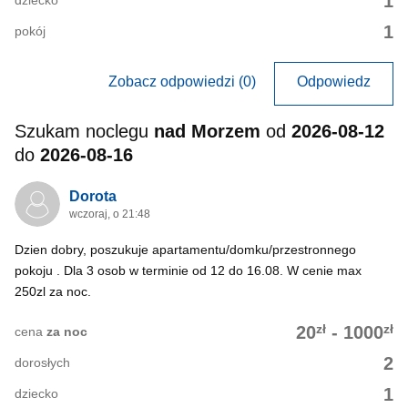
1
1
pokój
Zobacz odpowiedzi (0)
Odpowiedz
Szukam noclegu
nad Morzem
od
2026-08-12
do
2026-08-16
Dorota
wczoraj, o 21:48
Dzien dobry, poszukuje apartamentu/domku/przestronnego
pokoju . Dla 3 osob w terminie od 12 do 16.08. W cenie max
250zl za noc.
zł
zł
20
-
1000
cena
za noc
2
dorosłych
1
dziecko