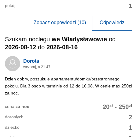
1
pokój
Zobacz odpowiedzi (10)
Odpowiedz
Szukam noclegu
we Władysławowie
od
2026-08-12
do
2026-08-16
Dorota
wczoraj, o 21:47
Dzien dobry, poszukuje apartamentu/domku/przestronnego
pokoju. Dla 3 osob w terminie od 12 do 16.08. W cenie max 250zl
za noc.
zł
zł
20
-
250
cena
za noc
2
dorosłych
1
dziecko