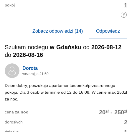
1
pokój
Zobacz odpowiedzi (14)
Odpowiedz
Szukam noclegu
w Gdańsku
od
2026-08-12
do
2026-08-16
Dorota
wczoraj, o 21:50
Dzien dobry, poszukuje apartamentu/domku/przestronnego
pokoju. Dla 3 osob w terminie od 12 do 16.08. W cenie max 250zl
za noc.
zł
zł
20
-
250
cena
za noc
2
dorosłych
dziecko