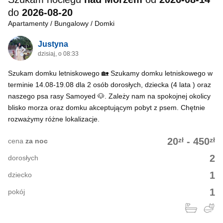
do
2026-08-20
Apartamenty / Bungalowy / Domki
Justyna
dzisiaj, o 08:33
Szukam domku letniskowego 🏡 Szukamy domku letniskowego w
terminie 14.08-19.08 dla 2 osób dorosłych, dziecka (4 lata ) oraz
naszego psa rasy Samoyed 🐶. Zależy nam na spokojnej okolicy
blisko morza oraz domku akceptującym pobyt z psem. Chętnie
rozważymy różne lokalizacje.
zł
zł
20
-
450
cena
za noc
2
dorosłych
1
dziecko
1
pokój