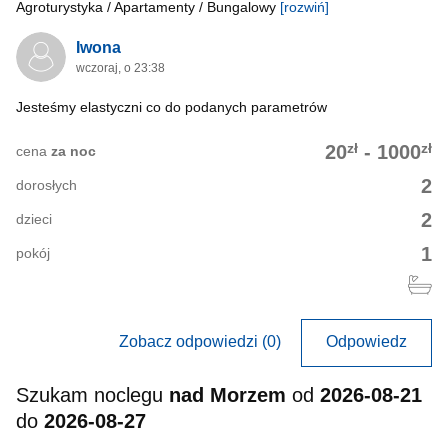
Agroturystyka / Apartamenty / Bungalowy
[rozwiń]
Iwona
wczoraj, o 23:38
Jesteśmy elastyczni co do podanych parametrów
zł
zł
20
-
1000
cena
za noc
2
dorosłych
2
dzieci
1
pokój
Zobacz odpowiedzi (0)
Odpowiedz
Szukam noclegu
nad Morzem
od
2026-08-21
do
2026-08-27