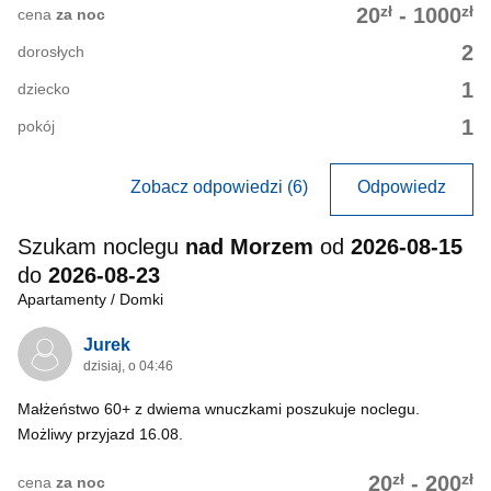
zł
zł
20
-
1000
cena
za noc
2
dorosłych
1
dziecko
1
pokój
Zobacz odpowiedzi (6)
Odpowiedz
Szukam noclegu
nad Morzem
od
2026-08-15
do
2026-08-23
Apartamenty / Domki
Jurek
dzisiaj, o 04:46
Małżeństwo 60+ z dwiema wnuczkami poszukuje noclegu.
Możliwy przyjazd 16.08.
zł
zł
20
-
200
cena
za noc