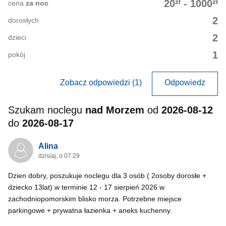
zł
zł
20
-
1000
cena
za noc
2
dorosłych
2
dzieci
1
pokój
Zobacz odpowiedzi (1)
Odpowiedz
Szukam noclegu
nad Morzem
od
2026-08-12
do
2026-08-17
Alina
dzisiaj, o 07:29
Dzien dobry, poszukuje noclegu dla 3 osób ( 2osoby dorosłe +
dziecko 13lat) w terminie 12 - 17 sierpień 2026 w
zachodniopomorskim blisko morza. Potrzebne miejsce
parkingowe + prywatna łazienka + aneks kuchenny.