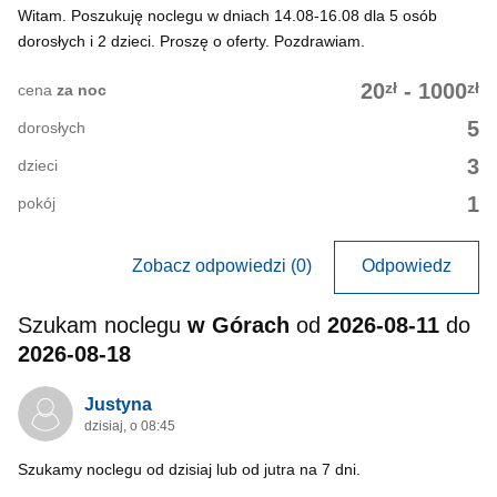
Witam. Poszukuję noclegu w dniach 14.08-16.08 dla 5 osób
dorosłych i 2 dzieci. Proszę o oferty. Pozdrawiam.
zł
zł
20
-
1000
cena
za noc
5
dorosłych
3
dzieci
1
pokój
Zobacz odpowiedzi (0)
Odpowiedz
Szukam noclegu
w Górach
od
2026-08-11
do
2026-08-18
Justyna
dzisiaj, o 08:45
Szukamy noclegu od dzisiaj lub od jutra na 7 dni.