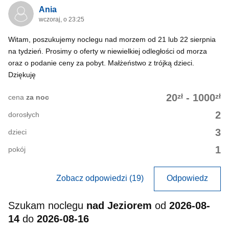
Ania
wczoraj, o 23:25
Witam, poszukujemy noclegu nad morzem od 21 lub 22 sierpnia
na tydzień. Prosimy o oferty w niewielkiej odległości od morza
oraz o podanie ceny za pobyt. Małżeństwo z trójką dzieci.
Dziękuję
zł
zł
20
-
1000
cena
za noc
2
dorosłych
3
dzieci
1
pokój
Zobacz odpowiedzi (19)
Odpowiedz
Szukam noclegu
nad Jeziorem
od
2026-08-
14
do
2026-08-16