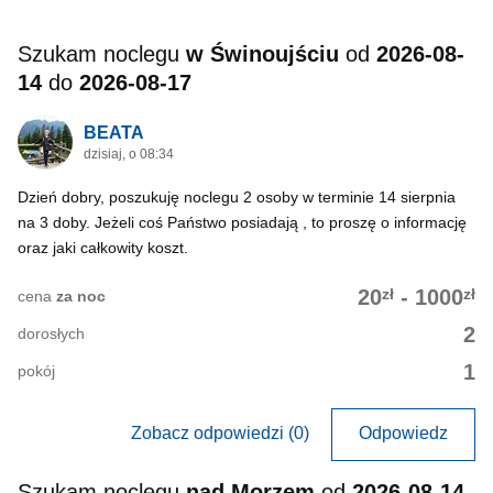
Szukam noclegu
w Świnoujściu
od
2026-08-
14
do
2026-08-17
BEATA
dzisiaj, o 08:34
Dzień dobry, poszukuję noclegu 2 osoby w terminie 14 sierpnia
na 3 doby. Jeżeli coś Państwo posiadają , to proszę o informację
oraz jaki całkowity koszt.
zł
zł
20
-
1000
cena
za noc
2
dorosłych
1
pokój
Zobacz odpowiedzi (0)
Odpowiedz
Szukam noclegu
nad Morzem
od
2026-08-14