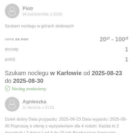
Piotr
06 października, o 20:00
Szukam noclegu w górach stołowych
zł
zł
20
-
100
cena
za noc
1
dorosły
1
pokój
Szukam noclegu
w Karłowie
od
2025-08-23
do
2025-08-30
Nocleg znaleziony
Agnieszka
11 stycznia, o 21:01
Dzień dobry Data przyjazdu: 2025-08-23 Data wyjazdu: 2025-08-
30 Poproszę o ofertę z wyżywieniem dla 4 rodzin. Każda to 2
dorosłych i 2 dzieci ( od 3 do 10 lat) Pozdrawiam Agnieszka