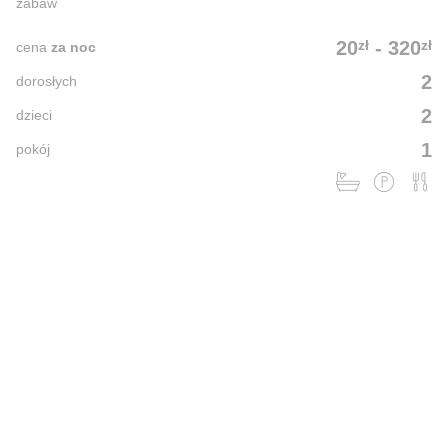
zabaw
zł
zł
20
-
320
cena
za noc
2
dorosłych
2
dzieci
1
pokój