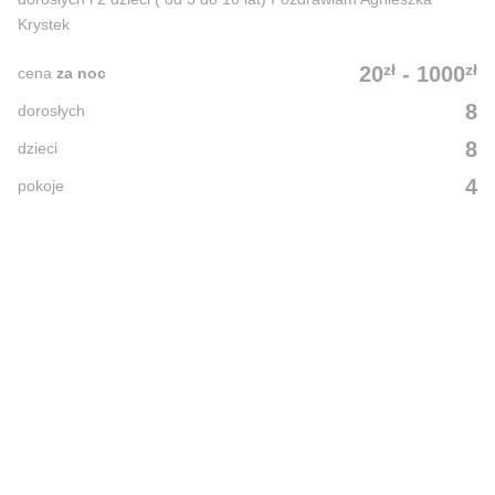
Krystek
zł
zł
20
-
1000
cena
za noc
8
dorosłych
8
dzieci
4
pokoje