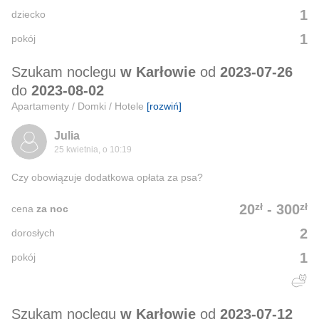
1
dziecko
1
pokój
Szukam noclegu
w Karłowie
od
2023-07-26
do
2023-08-02
Apartamenty / Domki / Hotele
[rozwiń]
Julia
25 kwietnia, o 10:19
Czy obowiązuje dodatkowa opłata za psa?
zł
zł
20
-
300
cena
za noc
2
dorosłych
1
pokój
Szukam noclegu
w Karłowie
od
2023-07-12