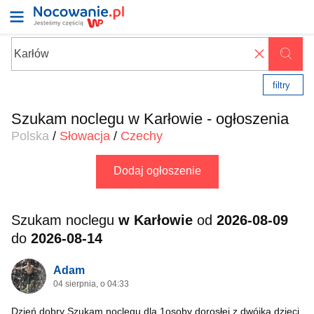
✖
filtry
Szukam noclegu w Karłowie - ogłoszenia
Polska
/
Słowacja
/
Czechy
Dodaj ogłoszenie
Szukam noclegu
w Karłowie
od
2026-08-09
do
2026-08-14
Adam
04 sierpnia, o 04:33
Dzień dobry Szukam noclegu dla 1osoby dorosłej z dwójką dzieci.