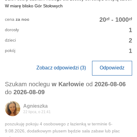
W miarę blisko Gór Stołowych
zł
zł
20
-
1000
cena
za noc
1
dorosły
2
dzieci
1
pokój
Zobacz odpowiedzi (3)
Odpowiedz
Szukam noclegu
w Karłowie
od
2026-08-06
do
2026-08-09
Agnieszka
22 lipca, o 21:41
poszukuję pokoju 4 osobowego z łazienką w terminie 6-
9.08.2026, dodatkowym plusem będzie sala zabaw lub plac