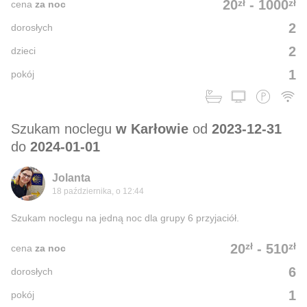
zł
zł
20
-
1000
cena
za noc
2
dorosłych
2
dzieci
1
pokój
Szukam noclegu
w Karłowie
od
2023-12-31
do
2024-01-01
Jolanta
18 października, o 12:44
Szukam noclegu na jedną noc dla grupy 6 przyjaciół.
zł
zł
20
-
510
cena
za noc
6
dorosłych
1
pokój