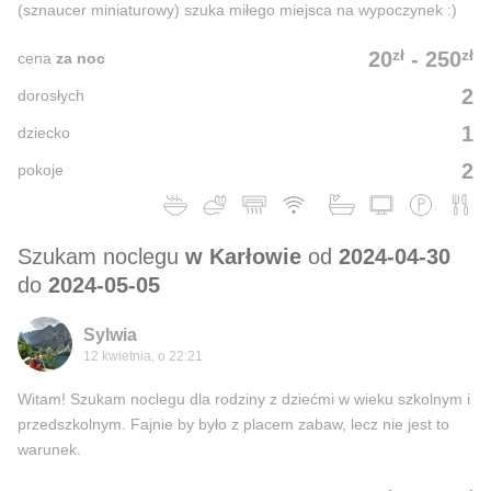
(sznaucer miniaturowy) szuka miłego miejsca na wypoczynek :)
zł
zł
20
-
250
cena
za noc
2
dorosłych
1
dziecko
2
pokoje
Szukam noclegu
w Karłowie
od
2024-04-30
do
2024-05-05
Sylwia
12 kwietnia, o 22:21
Witam! Szukam noclegu dla rodziny z dziećmi w wieku szkolnym i
przedszkolnym. Fajnie by było z placem zabaw, lecz nie jest to
warunek.