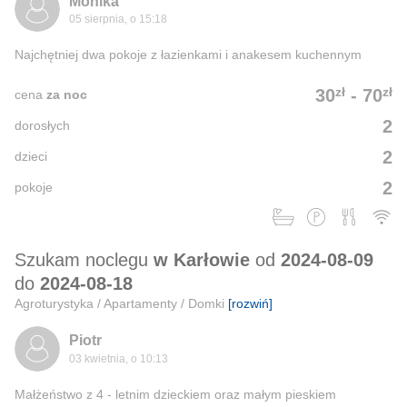
Monika
05 sierpnia, o 15:18
Najchętniej dwa pokoje z łazienkami i anakesem kuchennym
zł
zł
30
-
70
cena
za noc
2
dorosłych
2
dzieci
2
pokoje
Szukam noclegu
w Karłowie
od
2024-08-09
do
2024-08-18
Agroturystyka / Apartamenty / Domki
[rozwiń]
Piotr
03 kwietnia, o 10:13
Małżeństwo z 4 - letnim dzieckiem oraz małym pieskiem