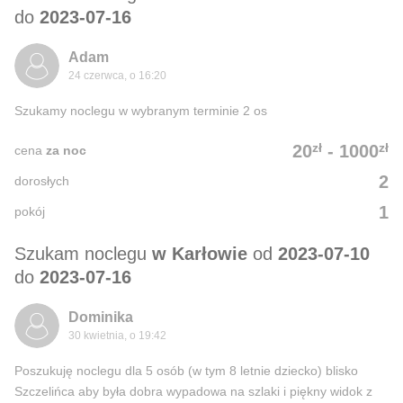
do
2023-07-16
Adam
24 czerwca, o 16:20
Szukamy noclegu w wybranym terminie 2 os
zł
zł
20
-
1000
cena
za noc
2
dorosłych
1
pokój
Szukam noclegu
w Karłowie
od
2023-07-10
do
2023-07-16
Dominika
30 kwietnia, o 19:42
Poszukuję noclegu dla 5 osób (w tym 8 letnie dziecko) blisko
Szczelińca aby była dobra wypadowa na szlaki i piękny widok z