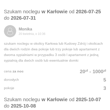
Szukam noclegu
w Karłowie
od
2026-07-25
do
2026-07-31
Monika
20 kwietnia, o 10:36
szukam noclegu w okolicy Karłowa lub Kudowy Zdrój i okolicach
dla dwóch rodzin dwa pokoje lub trzy pokoje lub apartament z
dwoma sypialniami w przypadku 3 osób l apartament z jedną
sypialnią dla dwóch osób lub ewentualnie domki
zł
zł
20
-
1000
cena
za noc
5
dorosłych
3
pokoje
Szukam noclegu
w Karłowie
od
2025-10-07
do
2025-10-08