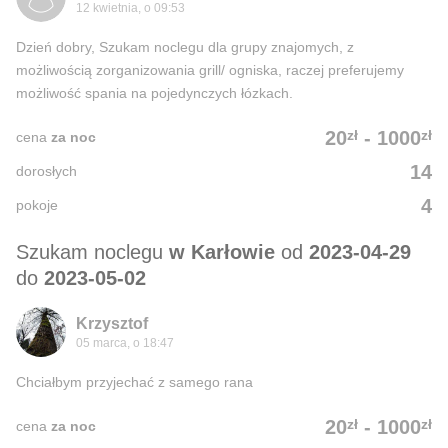
12 kwietnia, o 09:53
Dzień dobry, Szukam noclegu dla grupy znajomych, z
możliwością zorganizowania grill/ ogniska, raczej preferujemy
możliwość spania na pojedynczych łózkach.
zł
zł
20
-
1000
cena
za noc
14
dorosłych
4
pokoje
Szukam noclegu
w Karłowie
od
2023-04-29
do
2023-05-02
Krzysztof
05 marca, o 18:47
Chciałbym przyjechać z samego rana
zł
zł
20
-
1000
cena
za noc