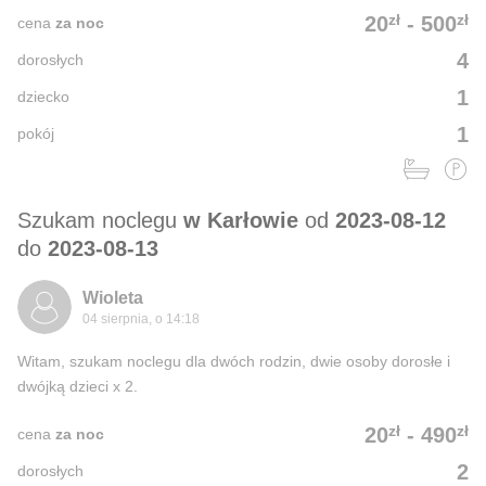
zł
zł
20
-
500
cena
za noc
4
dorosłych
1
dziecko
1
pokój
Szukam noclegu
w Karłowie
od
2023-08-12
do
2023-08-13
Wioleta
04 sierpnia, o 14:18
Witam, szukam noclegu dla dwóch rodzin, dwie osoby dorosłe i
dwójką dzieci x 2.
zł
zł
20
-
490
cena
za noc
2
dorosłych