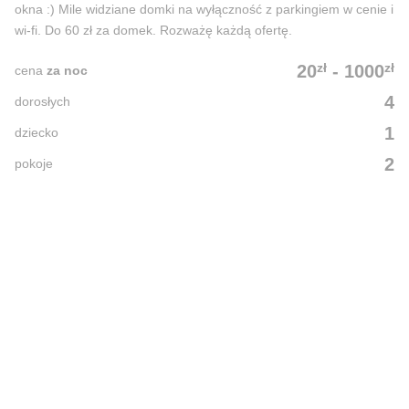
okna :) Mile widziane domki na wyłączność z parkingiem w cenie i
wi-fi. Do 60 zł za domek. Rozważę każdą ofertę.
zł
zł
20
-
1000
cena
za noc
4
dorosłych
1
dziecko
2
pokoje