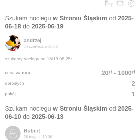
Szukam noclegu
w Stroniu Śląskim
od
2025-
06-18
do
2025-06-19
andrzej
14 czerwca, o 10:03
szukamy noclegu od 18/19.06.25r
zł
zł
20
-
1000
cena
za noc
2
dorosłych
1
pokój
Szukam noclegu
w Stroniu Śląskim
od
2025-
06-10
do
2025-06-13
Hubert
28 maja, o 10:08