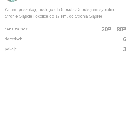
Witam, poszukuję noclegu dla 5 osób z 3 pokojami sypialnie.
Stronie Śląskie i okolice do 17 km. od Stronia Śląskie.
zł
zł
20
-
80
cena
za noc
6
dorosłych
3
pokoje