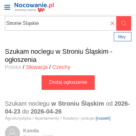
✖
filtry
Szukam noclegu w Stroniu Śląskim -
ogłoszenia
Polska
/
Słowacja
/
Czechy
Dodaj ogłoszenie
Szukam noclegu
w Stroniu Śląskim
od
2026-
04-23
do
2026-04-26
Agroturystyka / Apartamenty / Kwatery i pokoje
[rozwiń]
Kamila