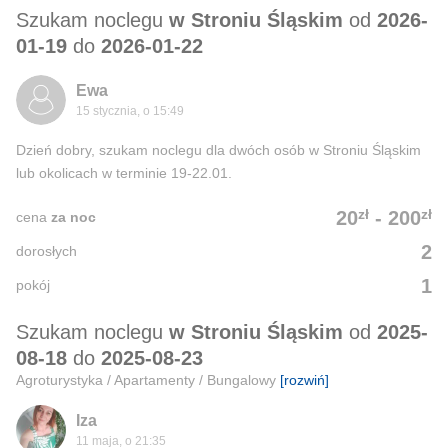
Szukam noclegu
w Stroniu Śląskim
od
2026-
01-19
do
2026-01-22
Ewa
15 stycznia, o 15:49
Dzień dobry, szukam noclegu dla dwóch osób w Stroniu Śląskim
lub okolicach w terminie 19-22.01.
zł
zł
20
-
200
cena
za noc
2
dorosłych
1
pokój
Szukam noclegu
w Stroniu Śląskim
od
2025-
08-18
do
2025-08-23
Agroturystyka / Apartamenty / Bungalowy
[rozwiń]
Iza
11 maja, o 21:35