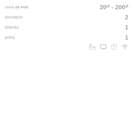
zł
zł
20
-
200
cena
za noc
2
dorosłych
1
dziecko
1
pokój