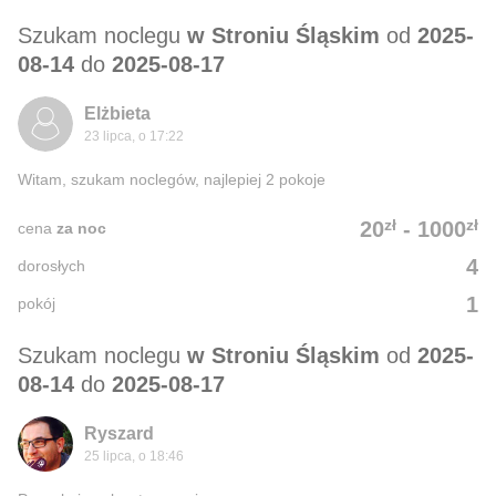
Szukam noclegu
w Stroniu Śląskim
od
2025-
08-14
do
2025-08-17
Elżbieta
23 lipca, o 17:22
Witam, szukam noclegów, najlepiej 2 pokoje
zł
zł
20
-
1000
cena
za noc
4
dorosłych
1
pokój
Szukam noclegu
w Stroniu Śląskim
od
2025-
08-14
do
2025-08-17
Ryszard
25 lipca, o 18:46