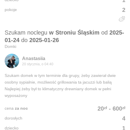
2
pokoje
Szukam noclegu
w Stroniu Śląskim
od
2025-
01-24
do
2025-01-26
Domki
Anastasiia
20 stycznia, o 04:40
Szukam domek w tym terminie dla grupy, żeby zawierał dwie
osobny sypialnie, możliwość grillowania ta jacuzzi lub balią
Najlepiej żeby był to klimatyczny drewniany domek w pełni
wyposażony
zł
zł
20
-
600
cena
za noc
4
dorosłych
1
dziecko