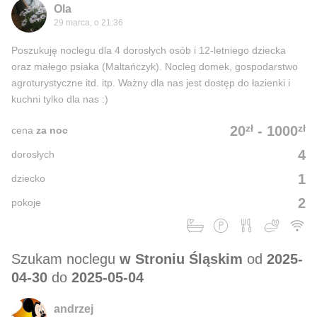
Ola
29 marca, o 21:36
Poszukuję noclegu dla 4 dorosłych osób i 12-letniego dziecka
oraz małego psiaka (Maltańczyk). Nocleg domek, gospodarstwo
agroturystyczne itd. itp. Ważny dla nas jest dostęp do łazienki i
kuchni tylko dla nas :)
zł
zł
20
-
1000
cena
za noc
4
dorosłych
1
dziecko
2
pokoje
Szukam noclegu
w Stroniu Śląskim
od
2025-
04-30
do
2025-05-04
andrzej