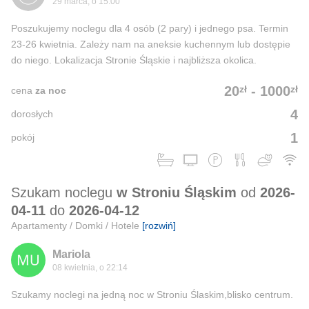
29 marca, o 15:00
Poszukujemy noclegu dla 4 osób (2 pary) i jednego psa. Termin
23-26 kwietnia. Zależy nam na aneksie kuchennym lub dostępie
do niego. Lokalizacja Stronie Śląskie i najbliższa okolica.
zł
zł
20
-
1000
cena
za noc
4
dorosłych
1
pokój
Szukam noclegu
w Stroniu Śląskim
od
2026-
04-11
do
2026-04-12
Apartamenty / Domki / Hotele
[rozwiń]
Mariola
08 kwietnia, o 22:14
Szukamy noclegi na jedną noc w Stroniu Ślaskim,blisko centrum.