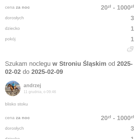
zł
zł
20
-
1000
cena
za noc
3
dorosłych
1
dziecko
1
pokój
Szukam noclegu
w Stroniu Śląskim
od
2025-
02-02
do
2025-02-09
andrzej
11 grudnia, o 09:46
blisko stoku
zł
zł
20
-
1000
cena
za noc
3
dorosłych
1
dziecko