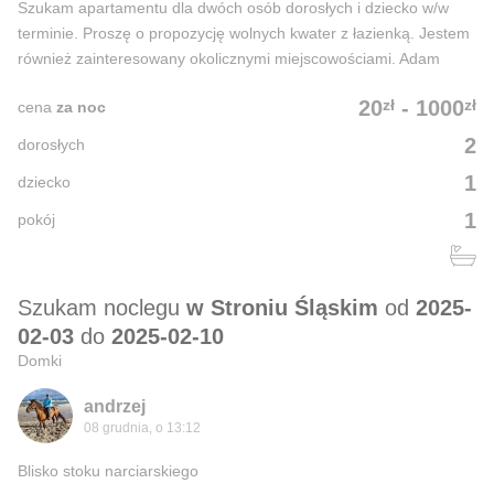
Szukam apartamentu dla dwóch osób dorosłych i dziecko w/w
terminie. Proszę o propozycję wolnych kwater z łazienką. Jestem
również zainteresowany okolicznymi miejscowościami. Adam
zł
zł
20
-
1000
cena
za noc
2
dorosłych
1
dziecko
1
pokój
Szukam noclegu
w Stroniu Śląskim
od
2025-
02-03
do
2025-02-10
Domki
andrzej
08 grudnia, o 13:12
Blisko stoku narciarskiego