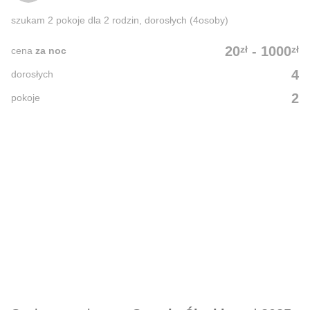
szukam 2 pokoje dla 2 rodzin, dorosłych (4osoby)
zł
zł
20
-
1000
cena
za noc
4
dorosłych
2
pokoje