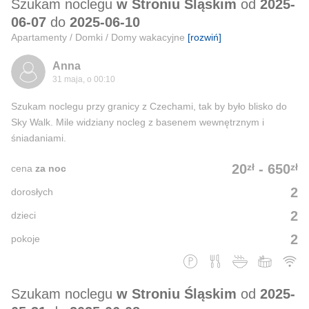
Szukam noclegu
w Stroniu Śląskim
od
2025-
06-07
do
2025-06-10
Apartamenty / Domki / Domy wakacyjne
[rozwiń]
Anna
31 maja, o 00:10
Szukam noclegu przy granicy z Czechami, tak by było blisko do
Sky Walk. Mile widziany nocleg z basenem wewnętrznym i
śniadaniami.
zł
zł
20
-
650
cena
za noc
2
dorosłych
2
dzieci
2
pokoje
Szukam noclegu
w Stroniu Śląskim
od
2025-