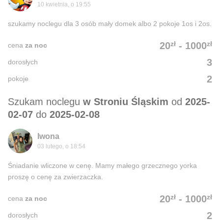
10 kwietnia, o 19:55
szukamy noclegu dla 3 osób mały domek albo 2 pokoje 1os i 2os.
zł
zł
20
-
1000
cena
za noc
3
dorosłych
2
pokoje
Szukam noclegu
w Stroniu Śląskim
od
2025-
02-07
do
2025-02-08
Iwona
03 lutego, o 18:54
Śniadanie wliczone w cenę. Mamy małego grzecznego yorka
proszę o cenę za zwierzaczka.
zł
zł
20
-
1000
cena
za noc
2
dorosłych