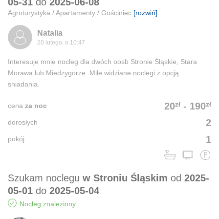
05-31
do
2025-06-08
Agroturystyka / Apartamenty / Gościniec
[rozwiń]
Natalia
20 lutego, o 10:47
Interesuje mnie nocleg dla dwóch oosb Stronie Śląskie, Stara
Morawa lub Miedzygorze. Mile widziane noclegi z opcją
sniadania.
zł
zł
20
-
190
cena
za noc
2
dorosłych
1
pokój
Szukam noclegu
w Stroniu Śląskim
od
2025-
05-01
do
2025-05-04
Nocleg znaleziony