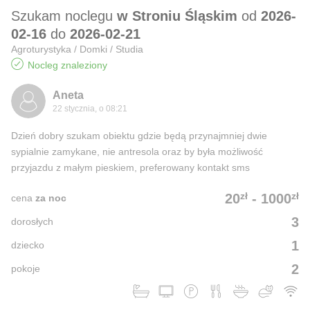
Szukam noclegu
w Stroniu Śląskim
od
2026-
02-16
do
2026-02-21
Agroturystyka / Domki / Studia
Nocleg znaleziony
Aneta
22 stycznia, o 08:21
Dzień dobry szukam obiektu gdzie będą przynajmniej dwie
sypialnie zamykane, nie antresola oraz by była możliwość
przyjazdu z małym pieskiem, preferowany kontakt sms
zł
zł
20
-
1000
cena
za noc
3
dorosłych
1
dziecko
2
pokoje