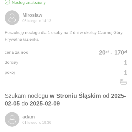
Nocleg znaleziony
Mirosław
05 lutego, o 14:13
Poszukuję noclegu dla 1 osoby na 2 dni w okolicy Czarnej Góry.
Prywatna łazienka
zł
zł
20
-
170
cena
za noc
1
dorosły
1
pokój
Szukam noclegu
w Stroniu Śląskim
od
2025-
02-05
do
2025-02-09
adam
01 lutego, o 19:36