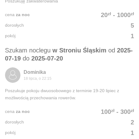
Poszukuję zakwaterowania
zł
zł
20
-
1000
cena
za noc
5
dorosłych
1
pokój
Szukam noclegu
w Stroniu Śląskim
od
2025-
07-19
do
2025-07-20
Dominika
18 lipca, o 22:15
Poszukuje pokoju dwuosobowego z terminie 19-20 lipiec z
możliwością przechowania rowerów.
zł
zł
100
-
300
cena
za noc
2
dorosłych
1
pokój