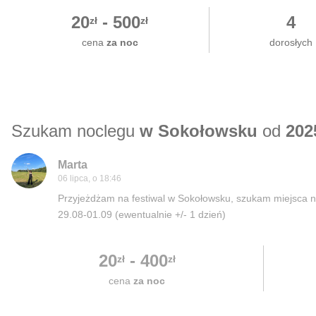
20
-
500
4
zł
zł
cena
za noc
dorosłych
Szukam noclegu
w Sokołowsku
od
202
Marta
06 lipca, o 18:46
Przyjeżdżam na festiwal w Sokołowsku, szukam miejsca n
29.08-01.09 (ewentualnie +/- 1 dzień)
20
-
400
zł
zł
cena
za noc