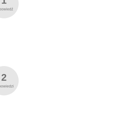
1
powiedź
2
powiedzi