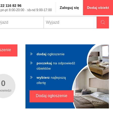
22 116 82 96
Zaloguj się
Dodaj obiekt
pn-pt 8:00-20:00 · sb-nd 9:00-17:00
✖
szenie
dodaj
ogłoszenie
poczekaj
na odpowiedź
obiektów
wybierz
najlepszą
0
ofertę
powiedzi
Dodaj ogłoszenie