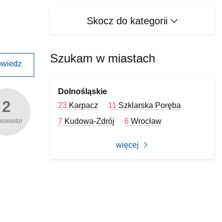
Skocz do kategorii
Szukam w miastach
wiedz
Dolnośląskie
2
23
Karpacz
11
Szklarska Poręba
7
Kudowa-Zdrój
6
Wrocław
powiedzi
więcej