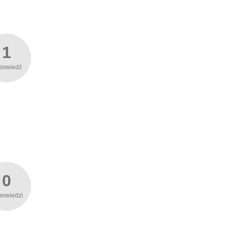
1
powiedź
0
powiedzi