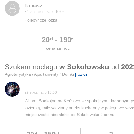
Tomasz
31 października, o 10:02
Pojebyncze łóżka
20
-
190
zł
zł
cena
za noc
Szukam noclegu
w Sokołowsku
od
202
Agroturystyka / Apartamenty / Domki
[rozwiń]
29 stycznia, o 13:00
Witam. Spokojne małżeństwo ze spokojnym , łagodnym p
łazienką, mile widziany aneks kuchenny w pokoju we wrześ
miejscowości niedalekie od Sokołowska.Joanna
zł
zł