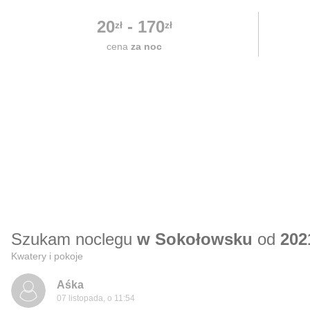
20
-
170
zł
zł
cena
za noc
Szukam noclegu
w Sokołowsku
od
202
Kwatery i pokoje
Aśka
07 listopada, o 11:54