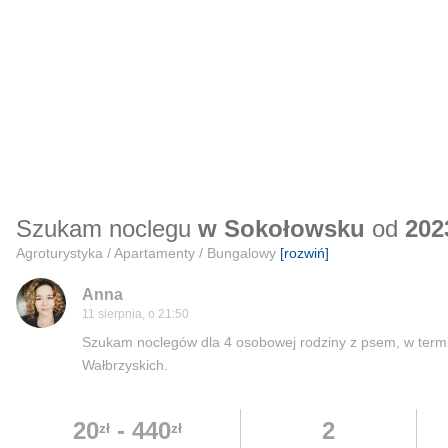
Szukam noclegu
w Sokołowsku
od
202
Agroturystyka / Apartamenty / Bungalowy
[rozwiń]
Anna
11 sierpnia, o 21:50
Szukam noclegów dla 4 osobowej rodziny z psem, w termi
Wałbrzyskich.
20
-
440
2
zł
zł