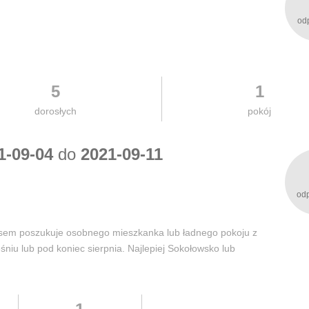
od
5
1
dorosłych
pokój
1-09-04
do
2021-09-11
od
sem poszukuje osobnego mieszkanka lub ładnego pokoju z
niu lub pod koniec sierpnia. Najlepiej Sokołowsko lub