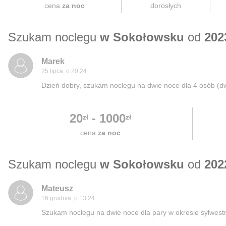
cena
za noc
dorosłych
Szukam noclegu
w Sokołowsku
od
202
Marek
25 lipca, o 20:24
Dzień dobry, szukam noclegu na dwie noce dla 4 osób (dw
20
-
1000
zł
zł
cena
za noc
Szukam noclegu
w Sokołowsku
od
202
Mateusz
16 grudnia, o 13:24
Szukam noclegu na dwie noce dla pary w okresie sylwest