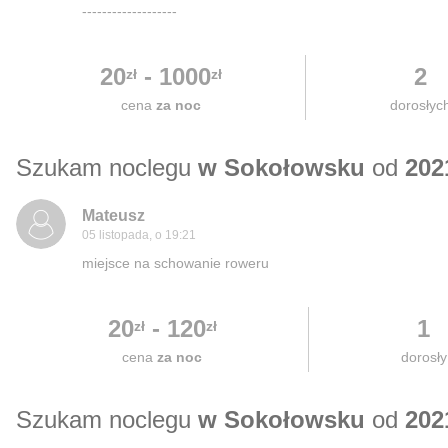
-------------------
20
-
1000
2
zł
zł
cena
za noc
dorosłyc
Szukam noclegu
w Sokołowsku
od
202
Mateusz
05 listopada, o 19:21
miejsce na schowanie roweru
20
-
120
1
zł
zł
cena
za noc
dorosły
Szukam noclegu
w Sokołowsku
od
202