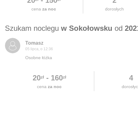
20
-
150
2
cena
za noc
dorosłych
Szukam noclegu
w Sokołowsku
od
202
Tomasz
05 lipca, o 12:36
Osobne łóżka
20
-
160
4
zł
zł
cena
za noc
dorosły