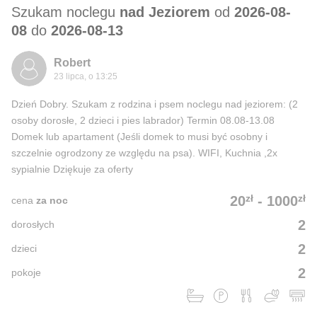
Szukam noclegu
nad Jeziorem
od
2026-08-
08
do
2026-08-13
Robert
23 lipca, o 13:25
Dzień Dobry. Szukam z rodzina i psem noclegu nad jeziorem: (2
osoby dorosłe, 2 dzieci i pies labrador) Termin 08.08-13.08
Domek lub apartament (Jeśli domek to musi być osobny i
szczelnie ogrodzony ze względu na psa). WIFI, Kuchnia ,2x
sypialnie Dziękuje za oferty
zł
zł
20
-
1000
cena
za noc
2
dorosłych
2
dzieci
2
pokoje