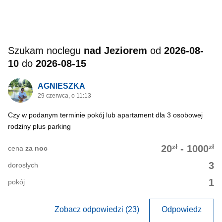
Szukam noclegu
nad Jeziorem
od
2026-08-
10
do
2026-08-15
AGNIESZKA
29 czerwca, o 11:13
Czy w podanym terminie pokój lub apartament dla 3 osobowej
rodziny plus parking
zł
zł
20
-
1000
cena
za noc
3
dorosłych
1
pokój
Zobacz odpowiedzi (23)
Odpowiedz