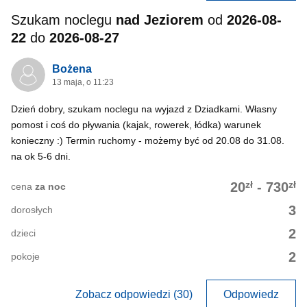
Szukam noclegu
nad Jeziorem
od
2026-08-
22
do
2026-08-27
Bożena
13 maja, o 11:23
Dzień dobry, szukam noclegu na wyjazd z Dziadkami. Własny
pomost i coś do pływania (kajak, rowerek, łódka) warunek
konieczny :) Termin ruchomy - możemy być od 20.08 do 31.08.
na ok 5-6 dni.
zł
zł
20
-
730
cena
za noc
3
dorosłych
2
dzieci
2
pokoje
Zobacz odpowiedzi (30)
Odpowiedz