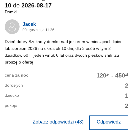
10
do
2026-08-17
Domki
Jacek
09 stycznia, o 11:26
Dzień dobry Szukamy domku nad jeziorem w miesiącach lipiec
lub sierpien 2026 na okres ok 10 dni, dla 3 osób w tym 2
dziadków 60 l i jeden wnuk 6 lat oraz dwóch piesków shih tzu
proszę o ofertę
zł
zł
120
-
450
cena
za noc
2
dorosłych
1
dziecko
2
pokoje
Zobacz odpowiedzi (48)
Odpowiedz