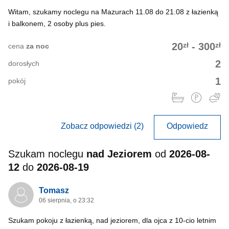
Witam, szukamy noclegu na Mazurach 11.08 do 21.08 z łazienką
i balkonem, 2 osoby plus pies.
zł
zł
20
-
300
cena
za noc
2
dorosłych
1
pokój
Zobacz odpowiedzi (2)
Odpowiedz
Szukam noclegu
nad Jeziorem
od
2026-08-
12
do
2026-08-19
Tomasz
06 sierpnia, o 23:32
Szukam pokoju z łazienką, nad jeziorem, dla ojca z 10-cio letnim