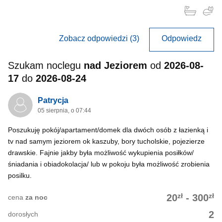
Zobacz odpowiedzi (3)
Odpowiedz
Szukam noclegu
nad Jeziorem
od
2026-08-
17
do
2026-08-24
Patrycja
05 sierpnia, o 07:44
Poszukuję pokój/apartament/domek dla dwóch osób z łazienką i
tv nad samym jeziorem ok kaszuby, bory tucholskie, pojezierze
drawskie. Fajnie jakby była możliwość wykupienia posiłków/
śniadania i obiadokolacja/ lub w pokoju była możliwość zrobienia
posilku.
zł
zł
20
-
300
cena
za noc
2
dorosłych