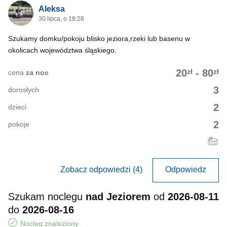
Aleksa
30 lipca, o 18:28
Szukamy domku/pokoju blisko jeziora,rzeki lub basenu w
okolicach województwa śląskiego.
zł
zł
20
-
80
cena
za noc
3
dorosłych
2
dzieci
2
pokoje
Zobacz odpowiedzi (4)
Odpowiedz
Szukam noclegu
nad Jeziorem
od
2026-08-11
do
2026-08-16
Nocleg znaleziony