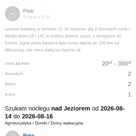
Piotr
22 lipca, o 21:32
szukam kwatery w terminie 11-16 sierpnia. dla 2 dorosłych osób i
dwójki dzieci (8 i 14). w pobliżu jeziora, plaży; z dostępem do
kuchni. fajnie jakby kwatera była mniej więcej do 200 km od
Warszawy, ale nieco dalej też będzie ok.
zł
zł
20
-
350
cena
za noc
2
dorosłych
2
dzieci
1
pokój
Szukam noclegu
nad Jeziorem
od
2026-08-
14
do
2026-08-16
Agroturystyka / Domki / Domy wakacyjne
Ilona