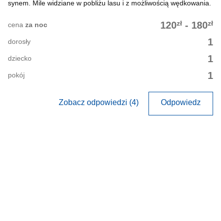
synem. Mile widziane w pobliżu lasu i z możliwością wędkowania.
zł
zł
120
-
180
cena
za noc
1
dorosły
1
dziecko
1
pokój
Zobacz odpowiedzi (4)
Odpowiedz