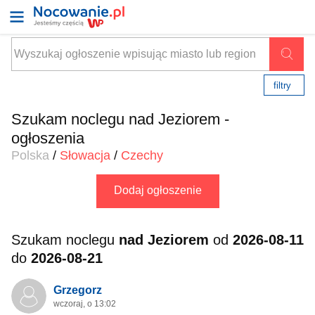
filtry
Szukam noclegu nad Jeziorem -
ogłoszenia
Polska
/
Słowacja
/
Czechy
Dodaj ogłoszenie
Szukam noclegu
nad Jeziorem
od
2026-08-11
do
2026-08-21
Grzegorz
wczoraj, o 13:02