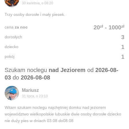
30 kwietnia, o 08:20
Trzy osoby dorosłe i mały piesek.
zł
zł
20
-
1000
cena
za noc
3
dorosłych
1
dziecko
1
pokój
Szukam noclegu
nad Jeziorem
od
2026-08-
03
do
2026-08-08
Mariusz
31 lipca, o 23:10
Witam szukam noclegu najchętniej domku nad jeziorem
województwo wielkopolskie lubuskie dwie osoby dorosłe dziecko
nie duży pies w dniach 03.08 do08.08