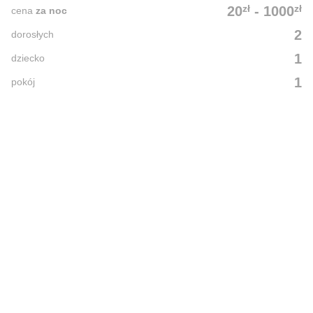
zł
zł
20
-
1000
cena
za noc
2
dorosłych
1
dziecko
1
pokój