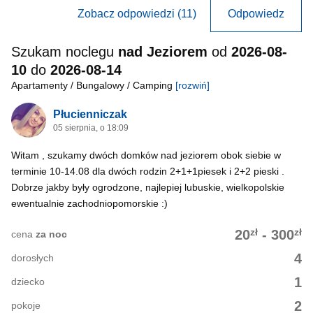
Zobacz odpowiedzi (11)
Odpowiedz
Szukam noclegu
nad Jeziorem
od
2026-08-
10
do
2026-08-14
Apartamenty / Bungalowy / Camping
[rozwiń]
Płucienniczak
05 sierpnia, o 18:09
Witam , szukamy dwóch domków nad jeziorem obok siebie w
terminie 10-14.08 dla dwóch rodzin 2+1+1piesek i 2+2 pieski .
Dobrze jakby były ogrodzone, najlepiej lubuskie, wielkopolskie
ewentualnie zachodniopomorskie :)
zł
zł
20
-
300
cena
za noc
4
dorosłych
1
dziecko
2
pokoje