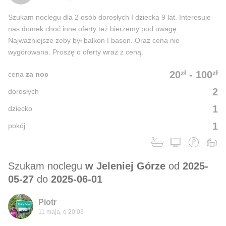
Szukam noclegu dla 2 osób dorosłych I dziecka 9 lat. Interesuje
nas domek choć inne oferty też bierzemy pod uwagę.
Najważniejsze żeby był balkon I basen. Oraz cena nie
wygórowana. Proszę o oferty wraz z ceną.
zł
zł
20
-
100
cena
za noc
2
dorosłych
1
dziecko
1
pokój
Szukam noclegu
w Jeleniej Górze
od
2025-
05-27
do
2025-06-01
Piotr
11 maja, o 20:03