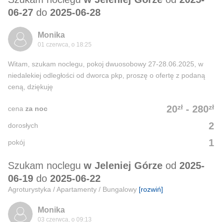
06-27
do
2025-06-28
Monika
01 czerwca, o 18:25
Witam, szukam noclegu, pokoj dwuosobowy 27-28.06.2025, w
niedalekiej odległości od dworca pkp, proszę o ofertę z podaną
ceną, dziękuję
zł
zł
20
-
280
cena
za noc
2
dorosłych
1
pokój
Szukam noclegu
w Jeleniej Górze
od
2025-
06-19
do
2025-06-22
Agroturystyka / Apartamenty / Bungalowy
[rozwiń]
Monika
03 czerwca, o 09:13