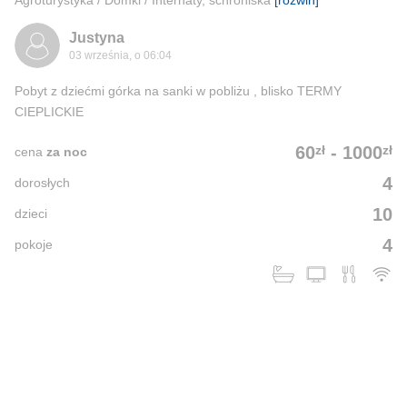
Agroturystyka / Domki / Internaty, schroniska
[rozwiń]
Justyna
03 września, o 06:04
Pobyt z dziećmi górka na sanki w pobliżu , blisko TERMY
CIEPLICKIE
zł
zł
60
-
1000
cena
za noc
4
dorosłych
10
dzieci
4
pokoje