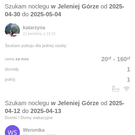
Szukam noclegu
w Jeleniej Górze
od
2025-
04-30
do
2025-05-04
katarzyna
21 kwietnia, o 15:15
Szukam pokoju dla jednej osoby
zł
zł
20
-
160
cena
za noc
1
dorosły
1
pokój
Szukam noclegu
w Jeleniej Górze
od
2025-
04-12
do
2025-04-13
Domki / Domy wakacyjne
Weronika