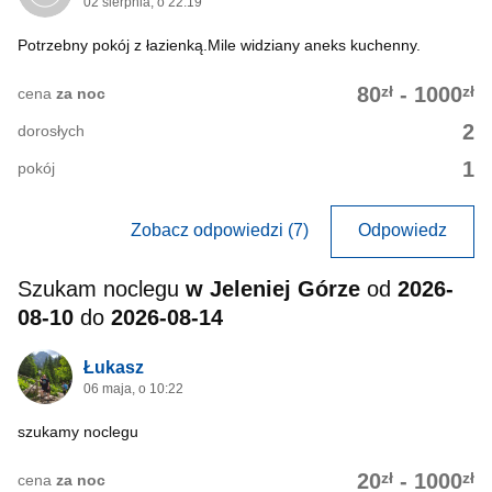
02 sierpnia, o 22:19
Potrzebny pokój z łazienką.Mile widziany aneks kuchenny.
zł
zł
80
-
1000
cena
za noc
2
dorosłych
1
pokój
Zobacz odpowiedzi (7)
Odpowiedz
Szukam noclegu
w Jeleniej Górze
od
2026-
08-10
do
2026-08-14
Łukasz
06 maja, o 10:22
szukamy noclegu
zł
zł
20
-
1000
cena
za noc