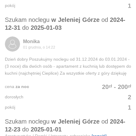
1
pokój
Szukam noclegu
w Jeleniej Górze
od
2024-
12-31
do
2025-01-03
Monika
01 grudnia, o 14:22
Dzień dobry Poszukujmy noclegu od 31.12.2024 do 03.01.2024 -
(3 noce) dla dwóch osób - apartament z kuchnią lub dostępem do
kuchni (najchętniej Cieplice) Za wszystkie oferty z góry dziękuję
zł
zł
20
-
200
cena
za noc
2
dorosłych
1
pokój
Szukam noclegu
w Jeleniej Górze
od
2024-
12-23
do
2025-01-01