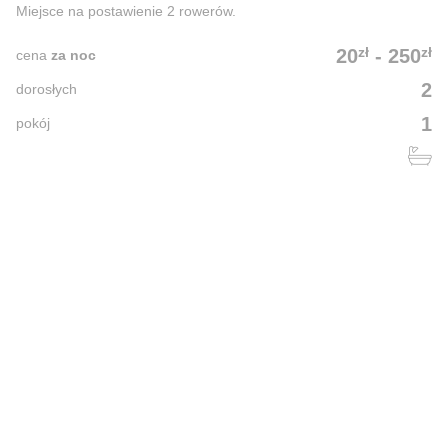
Miejsce na postawienie 2 rowerów.
zł
zł
20
-
250
cena
za noc
2
dorosłych
1
pokój