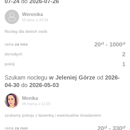
07-24
do
2026-07-26
Weronika
05 lipca, o 20:34
Nocleg dla dwóch osób
zł
zł
20
-
1000
cena
za noc
2
dorosłych
1
pokój
Szukam noclegu
w Jeleniej Górze
od
2026-
04-30
do
2026-05-03
Monika
08 marca, o 12:25
szukamy pokoju z łazienką i ewentualnie śniadaniem
zł
zł
20
-
330
cena
za noc