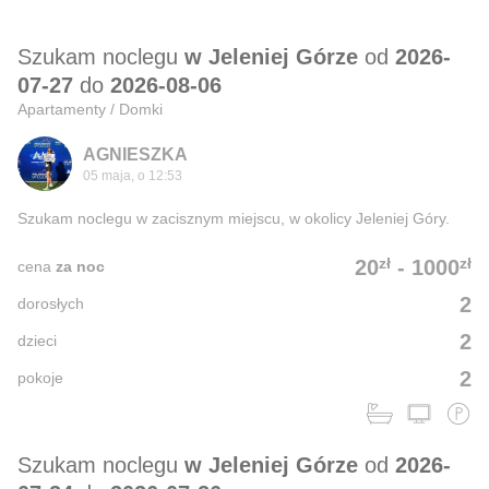
Szukam noclegu
w Jeleniej Górze
od
2026-
07-27
do
2026-08-06
Apartamenty / Domki
AGNIESZKA
05 maja, o 12:53
Szukam noclegu w zacisznym miejscu, w okolicy Jeleniej Góry.
zł
zł
20
-
1000
cena
za noc
2
dorosłych
2
dzieci
2
pokoje
Szukam noclegu
w Jeleniej Górze
od
2026-