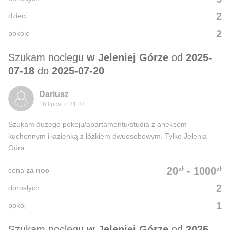
2
dzieci
2
pokoje
Szukam noclegu
w Jeleniej Górze
od
2025-
07-18
do
2025-07-20
Dariusz
16 lipca, o 21:34
Szukam dużego pokoju/apartamentu/studia z aneksem
kuchennym i łazienką z łóżkiem dwuosobowym. Tylko Jelenia
Góra.
zł
zł
20
-
1000
cena
za noc
2
dorosłych
1
pokój
Szukam noclegu
w Jeleniej Górze
od
2025-