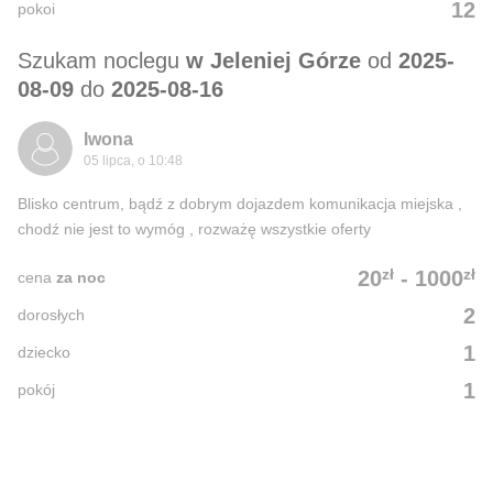
12
pokoi
Szukam noclegu
w Jeleniej Górze
od
2025-
08-09
do
2025-08-16
Iwona
05 lipca, o 10:48
Blisko centrum, bądź z dobrym dojazdem komunikacja miejska ,
chodź nie jest to wymóg , rozważę wszystkie oferty
zł
zł
20
-
1000
cena
za noc
2
dorosłych
1
dziecko
1
pokój