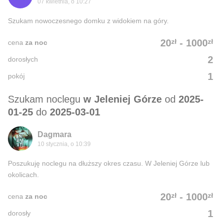
07 kwietnia, o 10:27
Szukam nowoczesnego domku z widokiem na góry.
zł
zł
20
-
1000
cena
za noc
2
dorosłych
1
pokój
Szukam noclegu
w Jeleniej Górze
od
2025-
01-25
do
2025-03-01
Dagmara
10 stycznia, o 10:39
Poszukuję noclegu na dłuższy okres czasu. W Jeleniej Górze lub
okolicach.
zł
zł
20
-
1000
cena
za noc
1
dorosły