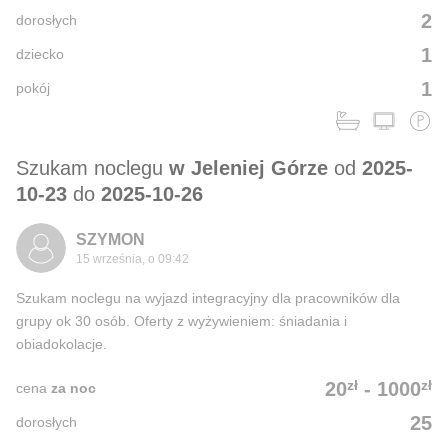
2
dorosłych
1
dziecko
1
pokój
Szukam noclegu
w Jeleniej Górze
od
2025-
10-23
do
2025-10-26
SZYMON
15 września, o 09:42
Szukam noclegu na wyjazd integracyjny dla pracowników dla
grupy ok 30 osób. Oferty z wyżywieniem: śniadania i
obiadokolacje.
zł
zł
20
-
1000
cena
za noc
25
dorosłych