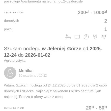
poszukuje Apartamentu na jedna noc,2-os dorosle
zł
zł
200
-
1000
cena
za noc
2
dorosłych
1
pokój
Szukam noclegu
w Jeleniej Górze
od
2025-
12-24
do
2026-01-02
Agroturystyka
Monika
30 września, o 10:22
Witam. Szukam noclegu od 24.12.2025 do 02.01.2025 dla 2 osób
dorosłych i dziecka. Najlepiej z balkonem i blisko centrum i jak
najtaniej. Proszę o oferty wraz z ceną
zł
zł
20
-
50
cena
za noc