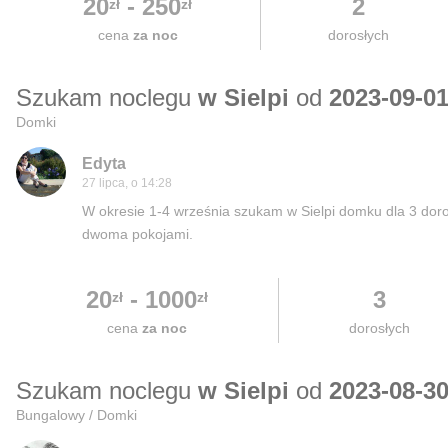
20
-
250
2
zł
zł
cena
za noc
dorosłych
Szukam noclegu
w Sielpi
od
2023-09-0
Domki
Edyta
27 lipca, o 14:28
W okresie 1-4 września szukam w Sielpi domku dla 3 do
dwoma pokojami.
20
-
1000
3
zł
zł
cena
za noc
dorosłych
Szukam noclegu
w Sielpi
od
2023-08-3
Bungalowy / Domki