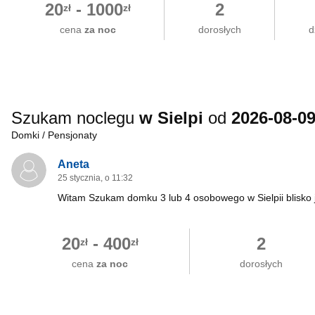
20
-
1000
2
zł
zł
cena
za noc
dorosłych
d
Szukam noclegu
w Sielpi
od
2026-08-0
Domki / Pensjonaty
Aneta
25 stycznia, o 11:32
Witam Szukam domku 3 lub 4 osobowego w Sielpii blisko
20
-
400
2
zł
zł
cena
za noc
dorosłych