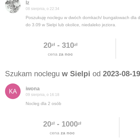
Iz
08 sierpnia, o 22:34
Poszukuję noclegu w dwóch domkach/ bungalowach dla dwó
do 3.09 w Sielpi lub okolice, niedaleko jeziora.
20
-
310
zł
zł
cena
za noc
Szukam noclegu
w Sielpi
od
2023-08-1
iwona
09 sierpnia, o 16:18
Nocleg dla 2 osób
20
-
1000
zł
zł
cena
za noc