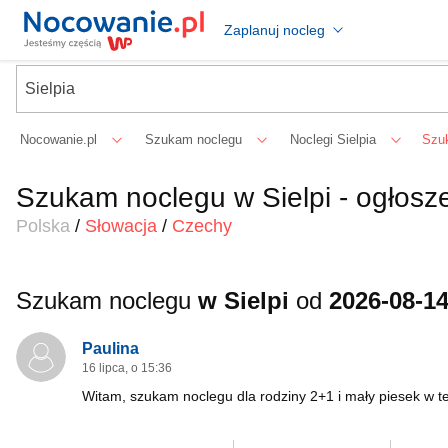
Zaplanuj nocleg
Nocowanie.pl
Szukam noclegu
Noclegi Sielpia
Szu
Szukam noclegu w Sielpi - ogłosz
Polska
/
Słowacja
/
Czechy
Szukam noclegu
w Sielpi
od
2026-08-1
Paulina
16 lipca, o 15:36
Witam, szukam noclegu dla rodziny 2+1 i mały piesek w t