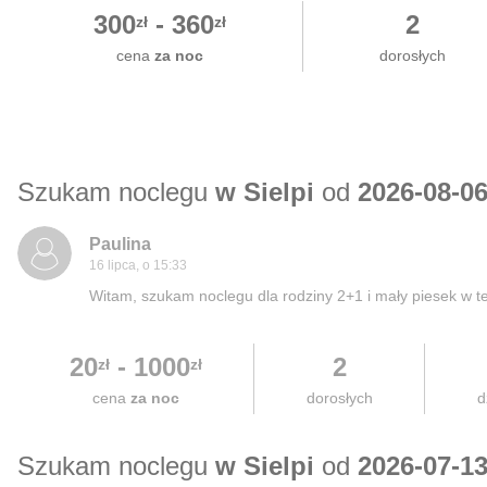
300
-
360
2
zł
zł
cena
za noc
dorosłych
Szukam noclegu
w Sielpi
od
2026-08-0
Paulina
16 lipca, o 15:33
Witam, szukam noclegu dla rodziny 2+1 i mały piesek w t
20
-
1000
2
zł
zł
cena
za noc
dorosłych
d
Szukam noclegu
w Sielpi
od
2026-07-1