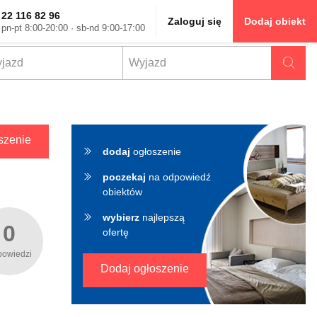
22 116 82 96
Zaloguj się
Dodaj obiekt
pn-pt 8:00-20:00 · sb-nd 9:00-17:00
✖
szenie
dodaj
ogłoszenie
poczekaj
na odpowiedź
obiektów
wybierz
najlepszą
0
ofertę
powiedzi
Dodaj ogłoszenie