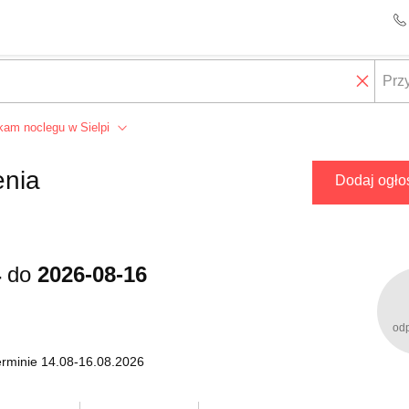
kam noclegu w Sielpi
enia
Dodaj ogło
4
do
2026-08-16
od
erminie 14.08-16.08.2026