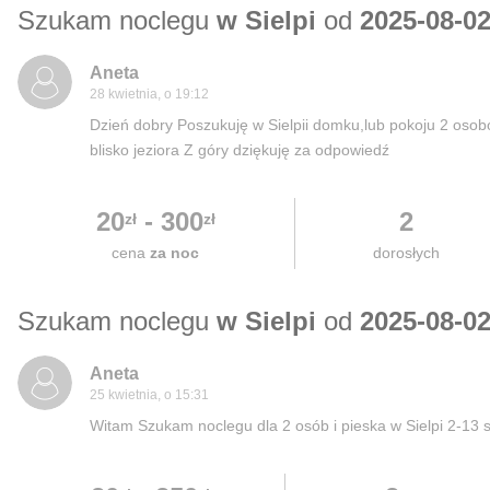
Szukam noclegu
w Sielpi
od
2025-08-0
Aneta
28 kwietnia, o 19:12
Dzień dobry Poszukuję w Sielpii domku,lub pokoju 2 osob
blisko jeziora Z góry dziękuję za odpowiedź
20
-
300
2
zł
zł
cena
za noc
dorosłych
Szukam noclegu
w Sielpi
od
2025-08-0
Aneta
25 kwietnia, o 15:31
Witam Szukam noclegu dla 2 osób i pieska w Sielpi 2-13 