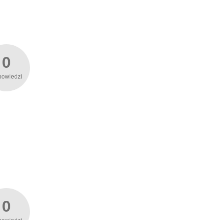
0
powiedzi
0