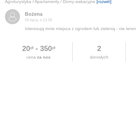
Agroturystyka / Apartamenty / Domy wakacyjne
[rozwiń]
Bożena
05 lipca, o 13:56
Interesują mnie miejsca z ogrodem lub zielenią - nie teren
20
-
350
2
zł
zł
cena
za noc
dorosłych