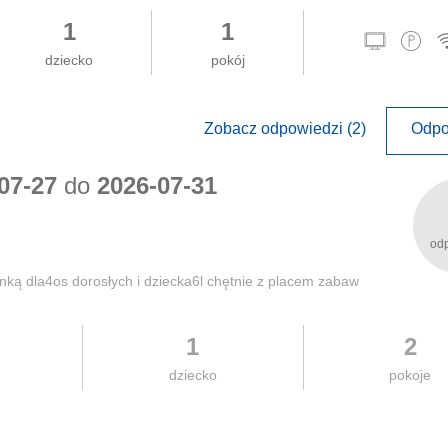
1
1
dziecko
pokój
Zobacz odpowiedzi (2)
Odpo
07-27
do
2026-07-31
od
ką dla4os dorosłych i dziecka6l chętnie z placem zabaw
1
2
dziecko
pokoje