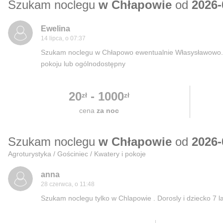
Szukam noclegu
w Chłapowie
od
2026-
Ewelina
14 lipca, o 07:37
Szukam noclegu w Chłapowo ewentualnie Własysławowo. 
pokoju lub ogólnodostępny
20
-
1000
zł
zł
cena
za noc
Szukam noclegu
w Chłapowie
od
2026-
Agroturystyka / Gościniec / Kwatery i pokoje
anna
28 czerwca, o 11:48
Szukam noclegu tylko w Chlapowie . Dorosly i dziecko 7 