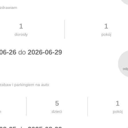
ozdrawiam
1
1
dorosły
pokój
06-26
do
2026-06-29
od
 zabaw i parkingiem na auto
5
1
h
dzieci
pokój