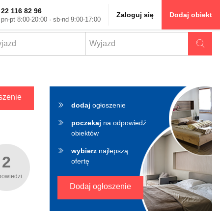
22 116 82 96
Zaloguj się
Dodaj obiekt
pn-pt 8:00-20:00 · sb-nd 9:00-17:00
✖
szenie
dodaj
ogłoszenie
poczekaj
na odpowiedź
obiektów
wybierz
najlepszą
2
ofertę
powiedzi
Dodaj ogłoszenie