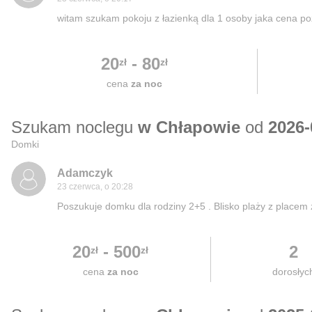
witam szukam pokoju z łazienką dla 1 osoby jaka cena p
20
-
80
zł
zł
cena
za noc
Szukam noclegu
w Chłapowie
od
2026-
Domki
Adamczyk
23 czerwca, o 20:28
Poszukuje domku dla rodziny 2+5 . Blisko plaży z placem
20
-
500
2
zł
zł
cena
za noc
dorosłyc