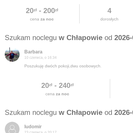
20
-
200
4
zł
zł
cena
za noc
dorosłych
Szukam noclegu
w Chłapowie
od
2026-
Barbara
10 czerwca, o 16:34
Poszukuję dwóch pokoji,dwu osobowych.
20
-
240
zł
zł
cena
za noc
Szukam noclegu
w Chłapowie
od
2026-
ludomir
23 czerwca, o 20:17