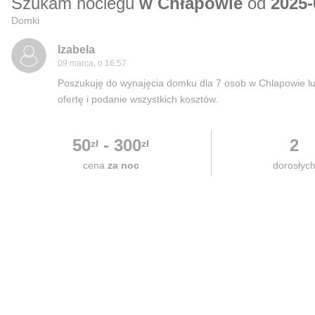
Szukam noclegu
w Chłapowie
od
2025-
Domki
Izabela
09 marca, o 16:57
Poszukuję do wynajęcia domku dla 7 osob w Chlapowie lub 
ofertę i podanie wszystkich kosztów.
50
-
300
2
zł
zł
cena
za noc
dorosłyc