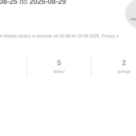
08-25
do
2025-08-29
od
bliskiej okolicy w terminie od 25.08 do 29.08.2025. Proszę o
5
2
h
dzieci
pokoje