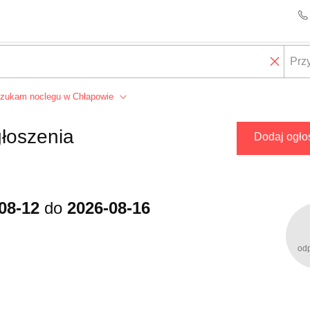
zukam noclegu w Chłapowie
łoszenia
Dodaj ogło
08-12
do
2026-08-16
od