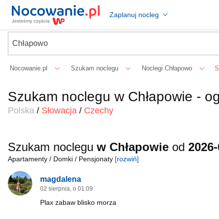
Zaplanuj nocleg
Nocowanie.pl
Szukam noclegu
Noclegi Chłapowo
S
Szukam noclegu w Chłapowie - og
Polska
/
Słowacja
/
Czechy
Szukam noclegu
w Chłapowie
od
2026-
Apartamenty / Domki / Pensjonaty
[rozwiń]
magdalena
02 sierpnia, o 01:09
Plax zabaw blisko morza