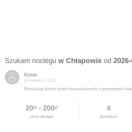
Szukam noclegu
w Chłapowie
od
2026-
Kasia
24 czerwca, o 11:51
Poszukuję dwóch pokoi dwuosobowych z prywatnymi łazie
20
-
200
4
zł
zł
cena
za noc
dorosłych