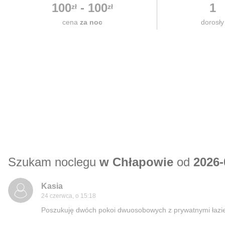
100
-
100
1
zł
zł
cena
za noc
dorosły
Szukam noclegu
w Chłapowie
od
2026-
Kasia
24 czerwca, o 15:18
Poszukuję dwóch pokoi dwuosobowych z prywatnymi łazie