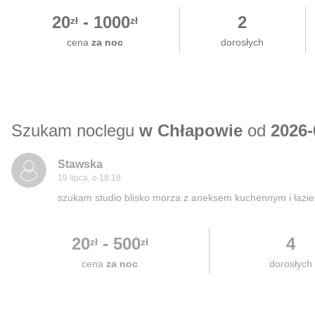
20
-
1000
2
zł
zł
cena
za noc
dorosłych
Szukam noclegu
w Chłapowie
od
2026-
Stawska
19 lipca, o 18:18
szukam studio blisko morza z aneksem kuchennym i łazien
20
-
500
4
zł
zł
cena
za noc
dorosłych