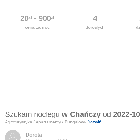
20
-
900
4
zł
zł
cena
za noc
dorosłych
dz
Szukam noclegu
w Chańczy
od
2022-10
Agroturystyka / Apartamenty / Bungalowy
[rozwiń]
Dorota