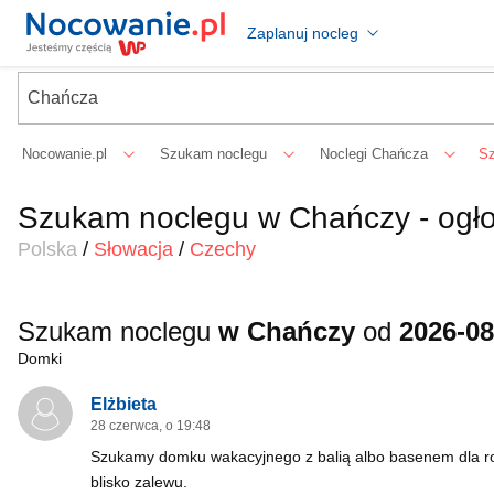
Zaplanuj nocleg
Nocowanie.pl
Szukam noclegu
Noclegi Chańcza
S
Szukam noclegu w Chańczy - ogł
Polska
/
Słowacja
/
Czechy
Szukam noclegu
w Chańczy
od
2026-08
Domki
Elżbieta
28 czerwca, o 19:48
Szukamy domku wakacyjnego z balią albo basenem dla rod
blisko zalewu.