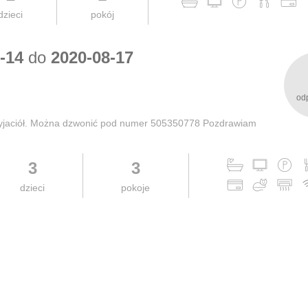
dzieci
pokój
-14
do
2020-08-17
od
przyjaciół. Można dzwonić pod numer 505350778 Pozdrawiam
3
3
dzieci
pokoje