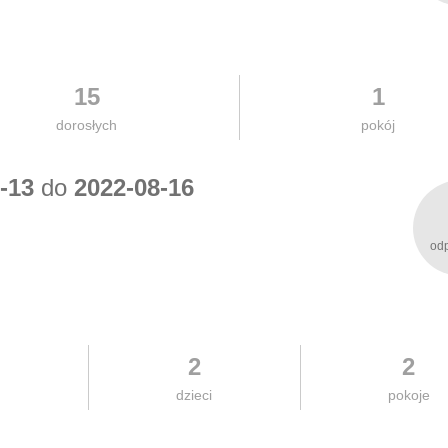
15
1
dorosłych
pokój
-13
do
2022-08-16
od
2
2
h
dzieci
pokoje