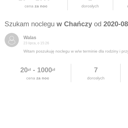
cena
za noc
dorosłych
Szukam noclegu
w Chańczy
od
2020-08
Walas
23 lipca, o 15:26
Witam poszukuję noclegu w w/w terminie dla rodziny i 
20
-
1000
7
zł
zł
cena
za noc
dorosłych