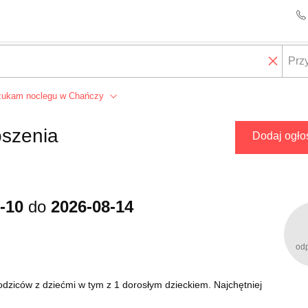
zukam noclegu w Chańczy
oszenia
Dodaj ogło
-10
do
2026-08-14
od
ziców z dziećmi w tym z 1 dorosłym dzieckiem. Najchętniej