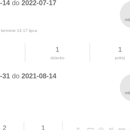
-14
do
2022-07-17
od
terminie 14-17 lipca
1
1
dziecko
pokój
-31
do
2021-08-14
od
2
1