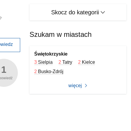
Skocz do kategorii
Szukam w miastach
wiedz
Świętokrzyskie
3
Sielpia
2
Tatry
2
Kielce
1
2
Busko-Zdrój
powiedź
więcej