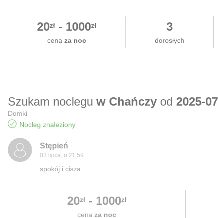
20
-
1000
3
zł
zł
cena
za noc
dorosłych
Szukam noclegu
w Chańczy
od
2025-07
Domki
Nocleg znaleziony
Stępień
03 lipca, o 21:59
spokój i cisza
20
-
1000
zł
zł
cena
za noc