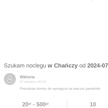
Szukam noclegu
w Chańczy
od
2024-07
Wiktoria
22 czerwca, o 02:43
Poszukuje domku do wynajęcia na wieczór panieński
20
-
500
10
zł
zł