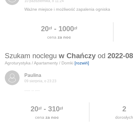
10 października, o 11:24
Ważne miejsce i możliwość zapalenia ogniska
20
-
1000
zł
zł
cena
za noc
Szukam noclegu
w Chańczy
od
2022-08
Agroturystyka / Apartamenty / Domki
[rozwiń]
Paulina
09 sierpnia, o 23:23
..... .. ....
20
-
310
2
zł
zł
cena
za noc
dorosłyc