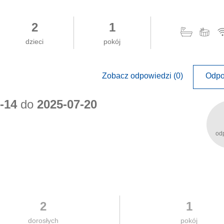
2
1
dzieci
pokój
Zobacz odpowiedzi (0)
Odpo
-14
do
2025-07-20
od
2
1
dorosłych
pokój