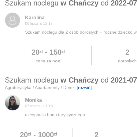
Szukam noclegu
w Chańczy
od
2022-07
Karolina
06 lipca, o 12:18
Szukam noclegu dla 2 osób dorosłych + roczne dziecko w 
20
-
150
2
zł
zł
cena
za noc
dorosłych
Szukam noclegu
w Chańczy
od
2021-07
Agroturystyka / Apartamenty / Domki
[rozwiń]
Monika
07 marca, o 10:51
akceptacja bonu turystycznego
20
-
1000
2
zł
zł