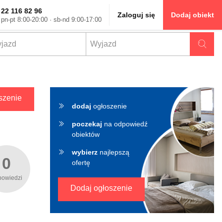
22 116 82 96
Zaloguj się
Dodaj obiekt
pn-pt 8:00-20:00 · sb-nd 9:00-17:00
✖
szenie
dodaj
ogłoszenie
poczekaj
na odpowiedź
obiektów
wybierz
najlepszą
0
ofertę
powiedzi
Dodaj ogłoszenie