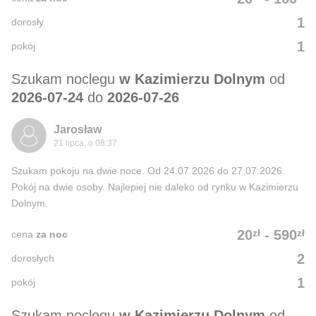
1
dorosły
1
pokój
Szukam noclegu
w Kazimierzu Dolnym
od
2026-07-24
do
2026-07-26
Jarosław
21 lipca, o 08:37
Szukam pokoju na dwie noce. Od 24.07.2026 do 27.07.2026.
Pokój na dwie osoby. Najlepiej nie daleko od rynku w Kazimierzu
Dolnym.
zł
zł
20
-
590
cena
za noc
2
dorosłych
1
pokój
Szukam noclegu
w Kazimierzu Dolnym
od