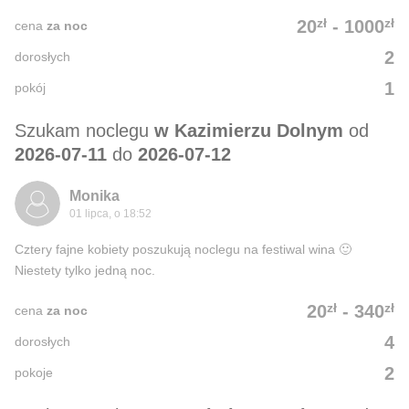
zł
zł
20
-
1000
cena
za noc
2
dorosłych
1
pokój
Szukam noclegu
w Kazimierzu Dolnym
od
2026-07-11
do
2026-07-12
Monika
01 lipca, o 18:52
Cztery fajne kobiety poszukują noclegu na festiwal wina 🙂
Niestety tylko jedną noc.
zł
zł
20
-
340
cena
za noc
4
dorosłych
2
pokoje