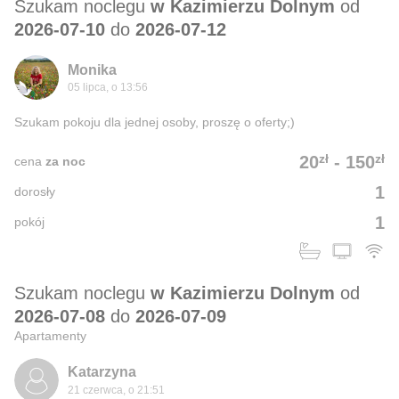
Szukam noclegu
w Kazimierzu Dolnym
od
2026-07-10
do
2026-07-12
Monika
05 lipca, o 13:56
Szukam pokoju dla jednej osoby, proszę o oferty;)
zł
zł
20
-
150
cena
za noc
1
dorosły
1
pokój
Szukam noclegu
w Kazimierzu Dolnym
od
2026-07-08
do
2026-07-09
Apartamenty
Katarzyna
21 czerwca, o 21:51