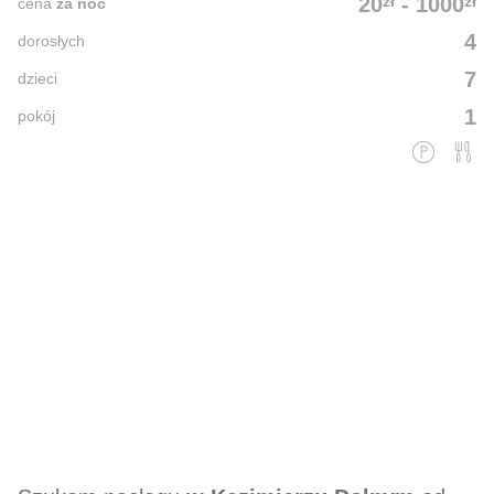
zł
zł
20
-
1000
cena
za noc
4
dorosłych
7
dzieci
1
pokój