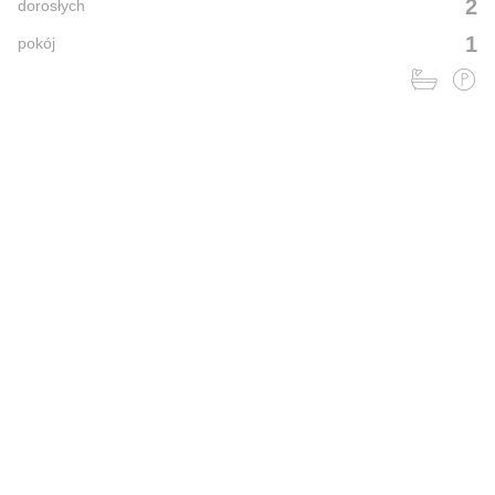
2
dorosłych
1
pokój