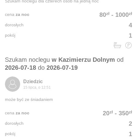
Szukam noclegu dla czterech osób na jedną noc
zł
zł
80
-
1000
cena
za noc
4
dorosłych
1
pokój
Szukam noclegu
w Kazimierzu Dolnym
od
2026-07-18
do
2026-07-19
Dziedzic
15 lipca, o 12:51
może być ze śniadaniem
zł
zł
20
-
350
cena
za noc
2
dorosłych
1
pokój