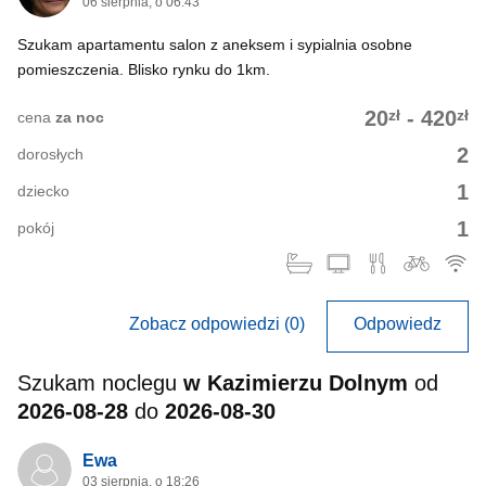
06 sierpnia, o 06:43
Szukam apartamentu salon z aneksem i sypialnia osobne
pomieszczenia. Blisko rynku do 1km.
zł
zł
20
-
420
cena
za noc
2
dorosłych
1
dziecko
1
pokój
Zobacz odpowiedzi (0)
Odpowiedz
Szukam noclegu
w Kazimierzu Dolnym
od
2026-08-28
do
2026-08-30
Ewa
03 sierpnia, o 18:26