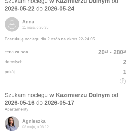
Szukam noclegu
w Kazimierzu Dolnym
od
2026-05-22
do
2026-05-24
Anna
11 maja, o 20:35
Poszukuję noclegu dla 2 osób na okres 22-24.05.
zł
zł
20
-
280
cena
za noc
2
dorosłych
1
pokój
Szukam noclegu
w Kazimierzu Dolnym
od
2026-05-16
do
2026-05-17
Apartamenty
Agnieszka
08 maja, o 08:12