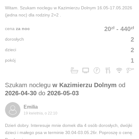
Witam. Szukam noclegu w Kazimierzu Dolnym 16.05-17.05.2026
(jedna noc) dla rodziny 2+2 .
zł
zł
20
-
440
cena
za noc
2
dorosłych
2
dzieci
1
pokój
Szukam noclegu
w Kazimierzu Dolnym
od
2026-04-30
do
2026-05-03
Emilia
19 kwietnia, o 22:10
Dzień dobry. Interesuje mnie domek dla 4 osób dorosłych, dwójki
dzieci i małego psa w terminie 30.04-03.05.26r. Poproszę o cenę.