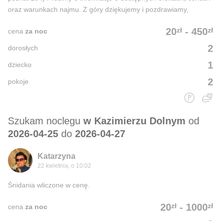
oraz warunkach najmu. Z góry dziękujemy i pozdrawiamy,
zł
zł
20
-
450
cena
za noc
2
dorosłych
1
dziecko
2
pokoje
Szukam noclegu
w Kazimierzu Dolnym
od
2026-04-25
do
2026-04-27
Katarzyna
22 kwietnia, o 10:02
Śnidania wliczone w cenę.
zł
zł
20
-
1000
cena
za noc