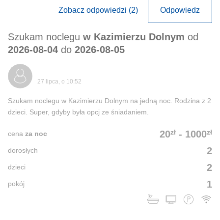
Zobacz odpowiedzi (2)
Odpowiedz
Szukam noclegu
w Kazimierzu Dolnym
od
2026-08-04
do
2026-08-05
27 lipca, o 10:52
Szukam noclegu w Kazimierzu Dolnym na jedną noc. Rodzina z 2
dzieci. Super, gdyby była opcj ze śniadaniem.
zł
zł
20
-
1000
cena
za noc
2
dorosłych
2
dzieci
1
pokój