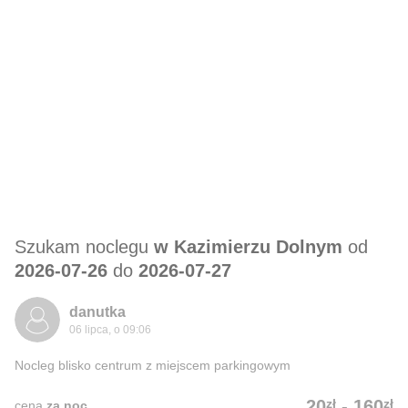
Szukam noclegu
w Kazimierzu Dolnym
od
2026-07-26
do
2026-07-27
danutka
06 lipca, o 09:06
Nocleg blisko centrum z miejscem parkingowym
zł
zł
20
-
160
cena
za noc