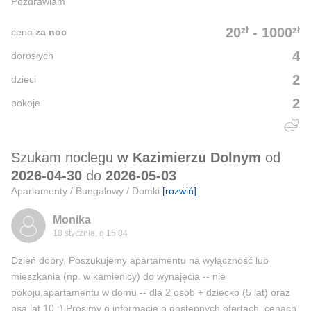
Pozdrawiam
zł
zł
20
-
1000
cena
za noc
4
dorosłych
2
dzieci
2
pokoje
Szukam noclegu
w Kazimierzu Dolnym
od
2026-04-30
do
2026-05-03
Apartamenty / Bungalowy / Domki
[rozwiń]
Monika
18 stycznia, o 15:04
Dzień dobry, Poszukujemy apartamentu na wyłączność lub
mieszkania (np. w kamienicy) do wynajęcia -- nie
pokoju,apartamentu w domu -- dla 2 osób + dziecko (5 lat) oraz
psa lat 10 :) Prosimy o informacje o dostępnych ofertach, cenach