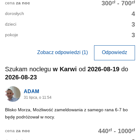
zł
zł
300
-
700
cena
za noc
4
dorosłych
3
dzieci
3
pokoje
Zobacz odpowiedzi (1)
Odpowiedz
Szukam noclegu
w Karwi
od
2026-08-19
do
2026-08-23
ADAM
31 lipca, o 11:54
Blisko Morza, Możliwość zameldowania z samego rana 6-7 bo
będę podróżował w nocy.
zł
zł
440
-
1000
cena
za noc