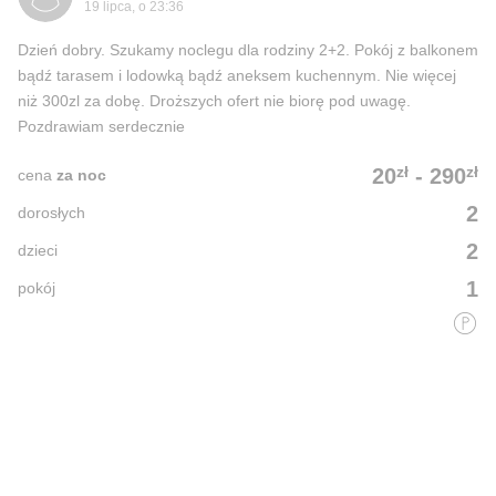
19 lipca, o 23:36
Dzień dobry. Szukamy noclegu dla rodziny 2+2. Pokój z balkonem
bądź tarasem i lodowką bądź aneksem kuchennym. Nie więcej
niż 300zl za dobę. Droższych ofert nie biorę pod uwagę.
Pozdrawiam serdecznie
zł
zł
20
-
290
cena
za noc
2
dorosłych
2
dzieci
1
pokój