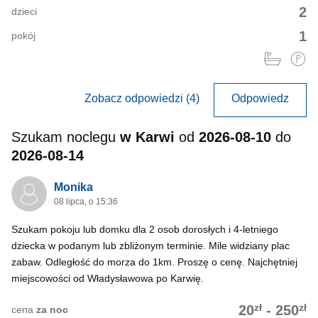
2
dzieci
1
pokój
Zobacz odpowiedzi (4)
Odpowiedz
Szukam noclegu
w Karwi
od
2026-08-10
do
2026-08-14
Monika
08 lipca, o 15:36
Szukam pokoju lub domku dla 2 osob dorosłych i 4-letniego
dziecka w podanym lub zbliżonym terminie. Mile widziany plac
zabaw. Odległość do morza do 1km. Proszę o cenę. Najchętniej
miejscowości od Władysławowa po Karwię.
zł
zł
20
-
250
cena
za noc