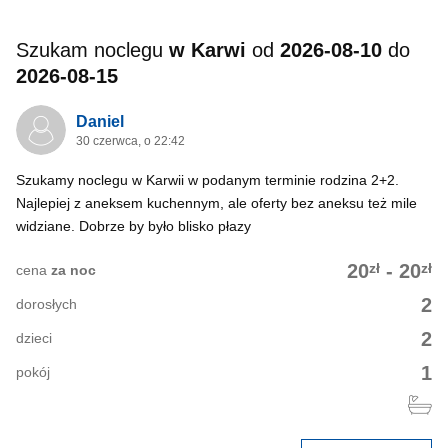
Szukam noclegu
w Karwi
od
2026-08-10
do
2026-08-15
Daniel
30 czerwca, o 22:42
Szukamy noclegu w Karwii w podanym terminie rodzina 2+2.
Najlepiej z aneksem kuchennym, ale oferty bez aneksu też mile
widziane. Dobrze by było blisko płazy
zł
zł
20
-
20
cena
za noc
2
dorosłych
2
dzieci
1
pokój