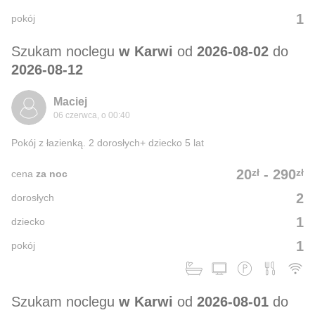
1
pokój
Szukam noclegu
w Karwi
od
2026-08-02
do
2026-08-12
Maciej
06 czerwca, o 00:40
Pokój z łazienką. 2 dorosłych+ dziecko 5 lat
zł
zł
20
-
290
cena
za noc
2
dorosłych
1
dziecko
1
pokój
Szukam noclegu
w Karwi
od
2026-08-01
do