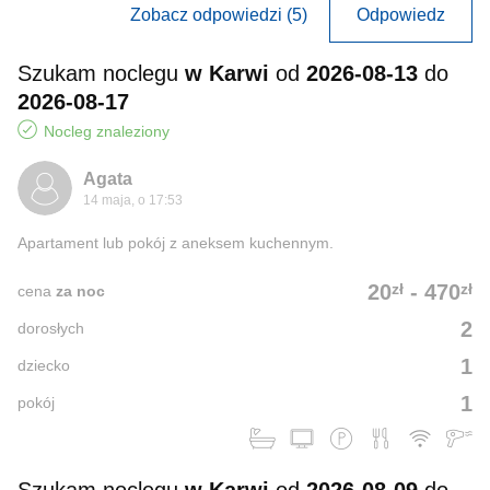
Zobacz odpowiedzi (5)
Odpowiedz
Szukam noclegu
w Karwi
od
2026-08-13
do
2026-08-17
Nocleg znaleziony
Agata
14 maja, o 17:53
Apartament lub pokój z aneksem kuchennym.
zł
zł
20
-
470
cena
za noc
2
dorosłych
1
dziecko
1
pokój
Szukam noclegu
w Karwi
od
2026-08-09
do