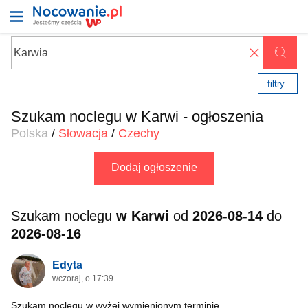
✖
filtry
Szukam noclegu w Karwi - ogłoszenia
Polska
/
Słowacja
/
Czechy
Dodaj ogłoszenie
Szukam noclegu
w Karwi
od
2026-08-14
do
2026-08-16
Edyta
wczoraj, o 17:39
Szukam noclegu w wyżej wymienionym terminie