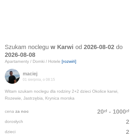
Szukam noclegu
w Karwi
od
2026-08-02
do
2026-08-08
Apartamenty / Domki / Hotele
[rozwiń]
maciej
01 sierpnia, o 08:15
Witam szukam noclegu dla rodziny 2+2 dzieci Okolice karwi,
Rozewie, Jastrzębia, Krynica morska
zł
zł
20
-
1000
cena
za noc
2
dorosłych
2
dzieci