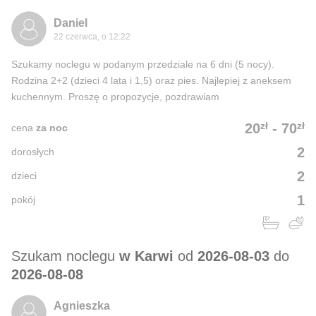
Daniel
22 czerwca, o 12:22
Szukamy noclegu w podanym przedziale na 6 dni (5 nocy).
Rodzina 2+2 (dzieci 4 lata i 1,5) oraz pies. Najlepiej z aneksem
kuchennym. Proszę o propozycje, pozdrawiam
zł
zł
20
-
70
cena
za noc
2
dorosłych
2
dzieci
1
pokój
Szukam noclegu
w Karwi
od
2026-08-03
do
2026-08-08
Agnieszka