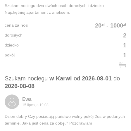
Szukam noclegu dwa dwóch osób dorosłych i dziecko.
Najchętniej apartament z aneksem.
zł
zł
20
-
1000
cena
za noc
2
dorosłych
1
dziecko
1
pokój
Szukam noclegu
w Karwi
od
2026-08-01
do
2026-08-08
Ewa
15 lipca, o 19:08
Dzień dobry Czy posiadają państwo wolny pokój 2os w podanych
terminie. Jaka jest cena za dobę,? Pozdrawiam