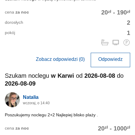
zł
zł
20
-
190
cena
za noc
2
dorosłych
1
pokój
Zobacz odpowiedzi (0)
Odpowiedz
Szukam noclegu
w Karwi
od
2026-08-08
do
2026-08-09
Natalia
wczoraj, o 14:40
Poszukujemy noclegu 2+2 Najlepiej blisko plaży .
zł
zł
20
-
1000
cena
za noc