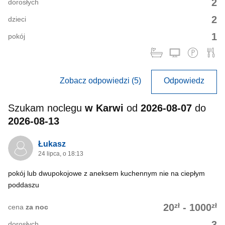
2
dorosłych
2
dzieci
1
pokój
Zobacz odpowiedzi (5)
Odpowiedz
Szukam noclegu
w Karwi
od
2026-08-07
do
2026-08-13
Łukasz
24 lipca, o 18:13
pokój lub dwupokojowe z aneksem kuchennym nie na ciepłym
poddaszu
zł
zł
20
-
1000
cena
za noc
3
dorosłych