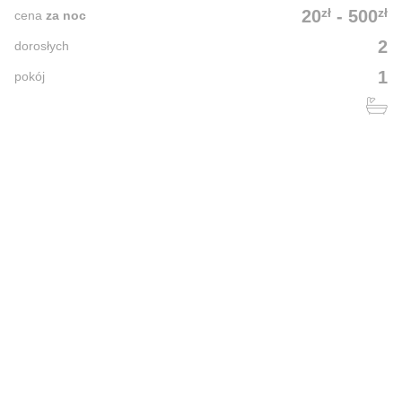
zł
zł
20
-
500
cena
za noc
2
dorosłych
1
pokój