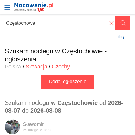
✖
filtry
Szukam noclegu w Częstochowie -
ogłoszenia
Polska
/
Słowacja
/
Czechy
Dodaj ogłoszenie
Szukam noclegu
w Częstochowie
od
2026-
08-07
do
2026-08-08
Sławomir
25 lutego, o 18:53