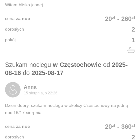
Witam blisko jasnej
zł
zł
20
-
260
cena
za noc
2
dorosłych
1
pokój
Szukam noclegu
w Częstochowie
od
2025-
08-16
do
2025-08-17
Anna
15 sierpnia, o 22:26
Dzień dobry, szukam noclegu w okolicy Częstochowy na jedną
noc 16/17 sierpnia.
zł
zł
20
-
360
cena
za noc
2
dorosłych