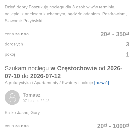
Dzień dobry Poszukuję noclegu dla 3 osób w w/w terminie,
najlepiej z aneksem kuchennym, bądź śniadaniem. Pozdrawiam,
Sławomir Przybylski
zł
zł
20
-
350
cena
za noc
3
dorosłych
1
pokój
Szukam noclegu
w Częstochowie
od
2026-
07-10
do
2026-07-12
Agroturystyka / Apartamenty / Kwatery i pokoje
[rozwiń]
Tomasz
07 lipca, o 22:45
Blisko Jasnej Góry
zł
zł
20
-
1000
cena
za noc