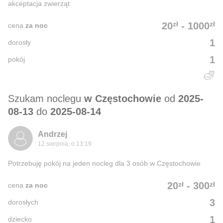
akceptacja zwierząt
zł
zł
20
-
1000
cena
za noc
1
dorosły
1
pokój
Szukam noclegu
w Częstochowie
od
2025-
08-13
do
2025-08-14
Andrzej
12 sierpnia, o 13:19
Potrzebuję pokój na jeden nocleg dla 3 osób w Częstochowie
zł
zł
20
-
300
cena
za noc
3
dorosłych
1
dziecko