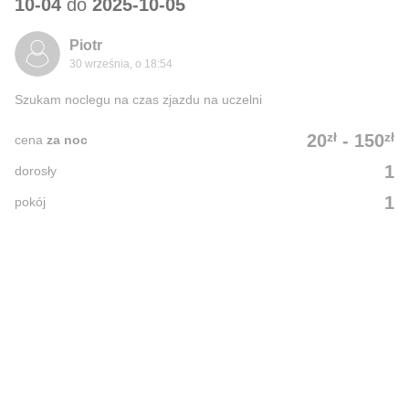
10-04
do
2025-10-05
Piotr
30 września, o 18:54
Szukam noclegu na czas zjazdu na uczelni
zł
zł
20
-
150
cena
za noc
1
dorosły
1
pokój