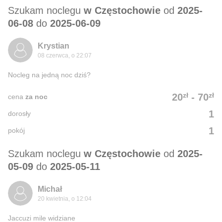
Szukam noclegu
w Częstochowie
od
2025-
06-08
do
2025-06-09
Krystian
08 czerwca, o 22:07
Nocleg na jedną noc dziś?
zł
zł
20
-
70
cena
za noc
1
dorosły
1
pokój
Szukam noclegu
w Częstochowie
od
2025-
05-09
do
2025-05-11
Michał
20 kwietnia, o 12:04
Jaccuzi mile widziane