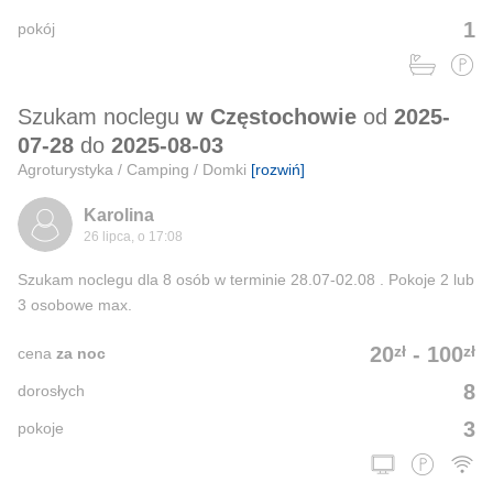
1
pokój
Szukam noclegu
w Częstochowie
od
2025-
07-28
do
2025-08-03
Agroturystyka / Camping / Domki
[rozwiń]
Karolina
26 lipca, o 17:08
Szukam noclegu dla 8 osób w terminie 28.07-02.08 . Pokoje 2 lub
3 osobowe max.
zł
zł
20
-
100
cena
za noc
8
dorosłych
3
pokoje