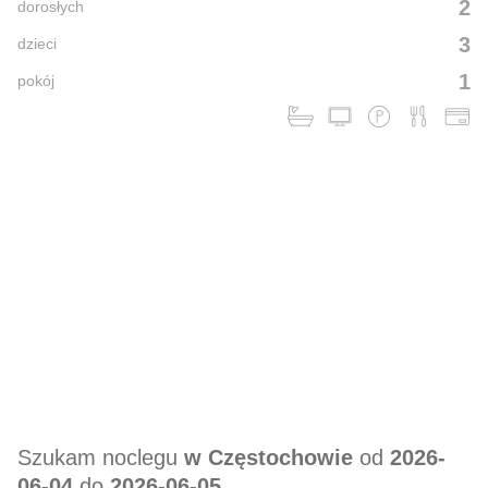
2
dorosłych
3
dzieci
1
pokój
Szukam noclegu
w Częstochowie
od
2026-
06-04
do
2026-06-05