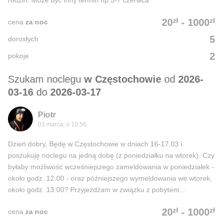
rodzin. Może być inny termin np.5-7 czerwca
zł
zł
20
-
1000
cena
za noc
5
dorosłych
2
pokoje
Szukam noclegu
w Częstochowie
od
2026-
03-16
do
2026-03-17
Piotr
03 marca, o 10:56
Dzień dobry, Będę w Częstochowie w dniach 16-17.03 i
poszukuję noclegu na jedną dobę (z poniedziałku na wtorek). Czy
byłaby możliwość wcześniejszego zameldowania w poniedziałek -
około godz. 12:00 - oraz późniejszego wymeldowania we wtorek,
około godz. 13:00? Przyjeżdżam w związku z pobytem...
zł
zł
20
-
1000
cena
za noc