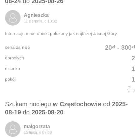
08-24
do
2025-08-26
Agnieszka
11 sierpnia, o 10:32
Interesuje mnie obiekt położony jak najbliżej Jasnej Góry
zł
zł
20
-
300
cena
za noc
2
dorosłych
1
dziecko
1
pokój
Szukam noclegu
w Częstochowie
od
2025-
08-19
do
2025-08-20
małgorzata
15 lipca, o 07:09