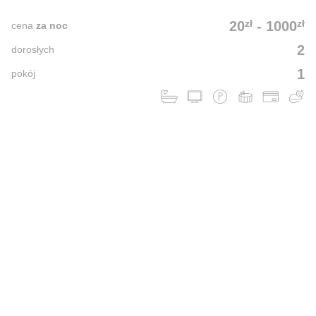
zł
zł
20
-
1000
cena
za noc
2
dorosłych
1
pokój