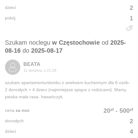
2
dzieci
1
pokój
Szukam noclegu
w Częstochowie
od
2025-
08-16
do
2025-08-17
BEATA
11 sierpnia, o 21:28
szukam apartamentu/domku z aneksem kuchennym dla 6 osób-
2 dorosłych + 4 dzieci (najmniejsze spiące z rodzicami). Mamy
pieska mała rasa- hawańczyk.
zł
zł
20
-
500
cena
za noc
2
dorosłych
4
dzieci