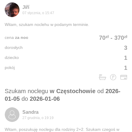
Jiří
07 stycznia, o 15:47
Witam, szukam noclehu w podanym terminie.
zł
zł
70
-
370
cena
za noc
3
dorosłych
1
dziecko
1
pokój
Szukam noclegu
w Częstochowie
od
2026-
01-05
do
2026-01-06
Sandra
27 grudnia, o 19:19
Witam, poszukuję noclegu dla rodziny 2+2. Szukam czegoś w