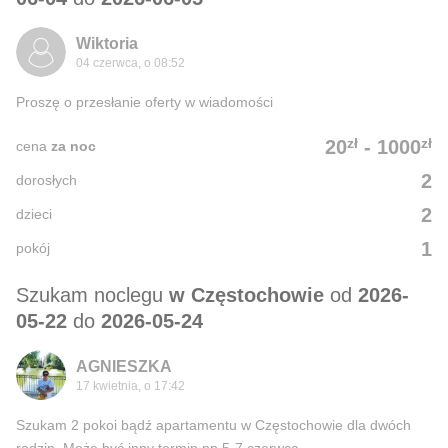
Wiktoria
04 czerwca, o 08:52
Proszę o przesłanie oferty w wiadomości
zł
zł
20
-
1000
cena
za noc
2
dorosłych
2
dzieci
1
pokój
Szukam noclegu
w Częstochowie
od
2026-
05-22
do
2026-05-24
AGNIESZKA
17 kwietnia, o 17:42
Szukam 2 pokoi bądź apartamentu w Częstochowie dla dwóch