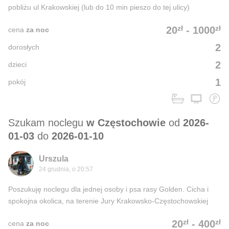
pobliżu ul Krakowskiej (lub do 10 min pieszo do tej ulicy)
zł
zł
20
-
1000
cena
za noc
2
dorosłych
2
dzieci
1
pokój
Szukam noclegu
w Częstochowie
od
2026-
01-03
do
2026-01-10
Urszula
24 grudnia, o 20:57
Poszukuję noclegu dla jednej osoby i psa rasy Golden. Cicha i
spokojna okolica, na terenie Jury Krakowsko-Częstochowskiej
zł
zł
20
-
400
cena
za noc