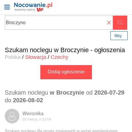
✖
filtry
Szukam noclegu w Broczynie - ogłoszenia
Polska
/
Słowacja
/
Czechy
Dodaj ogłoszenie
Szukam noclegu
w Broczynie
od
2026-07-29
do
2026-08-02
Weronika
20 marca, o 22:04
Szukam noclegu dla grupy znajomych w wyżej wymienionym