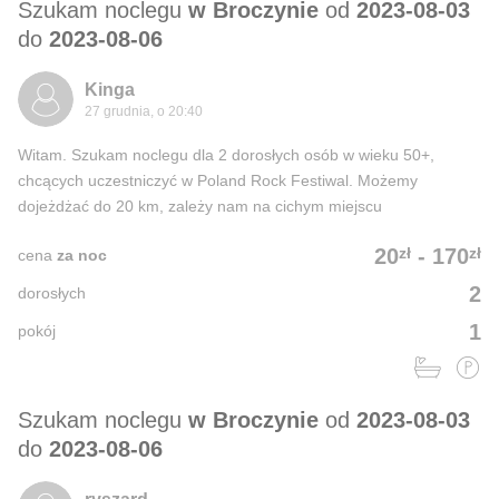
Szukam noclegu
w Broczynie
od
2023-08-03
do
2023-08-06
Kinga
27 grudnia, o 20:40
Witam. Szukam noclegu dla 2 dorosłych osób w wieku 50+,
chcących uczestniczyć w Poland Rock Festiwal. Możemy
dojeżdżać do 20 km, zależy nam na cichym miejscu
zł
zł
20
-
170
cena
za noc
2
dorosłych
1
pokój
Szukam noclegu
w Broczynie
od
2023-08-03
do
2023-08-06