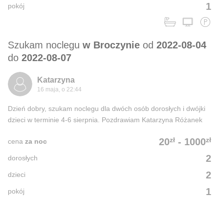
1
pokój
Szukam noclegu
w Broczynie
od
2022-08-04
do
2022-08-07
Katarzyna
16 maja, o 22:44
Dzień dobry, szukam noclegu dla dwóch osób dorosłych i dwójki
dzieci w terminie 4-6 sierpnia. Pozdrawiam Katarzyna Różanek
zł
zł
20
-
1000
cena
za noc
2
dorosłych
2
dzieci
1
pokój