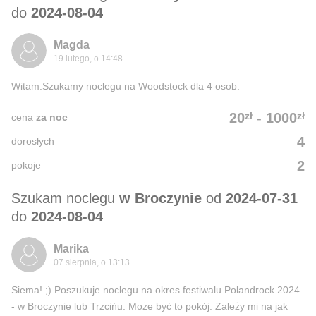
do
2024-08-04
Magda
19 lutego, o 14:48
Witam.Szukamy noclegu na Woodstock dla 4 osob.
zł
zł
20
-
1000
cena
za noc
4
dorosłych
2
pokoje
Szukam noclegu
w Broczynie
od
2024-07-31
do
2024-08-04
Marika
07 sierpnia, o 13:13
Siema! ;) Poszukuje noclegu na okres festiwalu Polandrock 2024
- w Broczynie lub Trzcińu. Może być to pokój. Zależy mi na jak