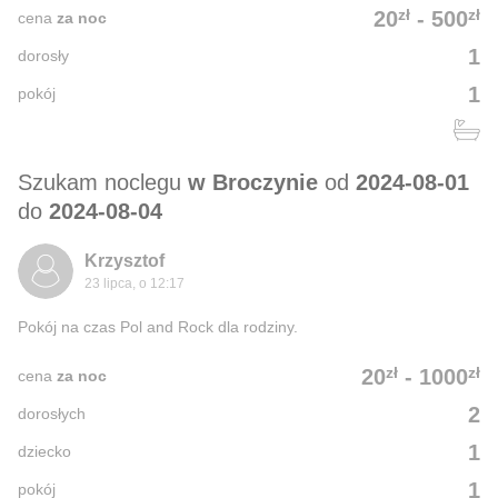
zł
zł
20
-
500
cena
za noc
1
dorosły
1
pokój
Szukam noclegu
w Broczynie
od
2024-08-01
do
2024-08-04
Krzysztof
23 lipca, o 12:17
Pokój na czas Pol and Rock dla rodziny.
zł
zł
20
-
1000
cena
za noc
2
dorosłych
1
dziecko
1
pokój