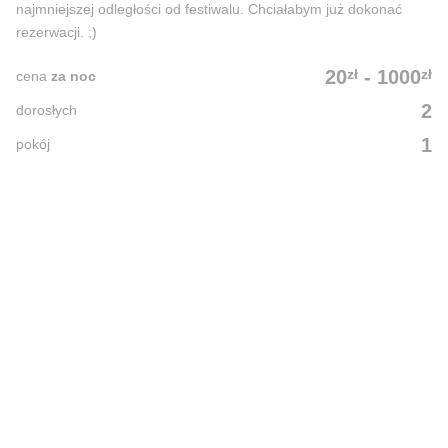
najmniejszej odległości od festiwalu. Chciałabym już dokonać
rezerwacji. ;)
zł
zł
20
-
1000
cena
za noc
2
dorosłych
1
pokój