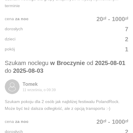
terminie
zł
zł
20
-
1000
cena
za noc
7
dorosłych
2
dzieci
1
pokój
Szukam noclegu
w Broczynie
od
2025-08-01
do
2025-08-03
Tomek
11 września, o 09:39
Szukam pokoju dla 2 osób jak najbliżej festiwalu PolandRock.
Może być też dalsza odległość, ale z opcją transportu :-)
zł
zł
20
-
1000
cena
za noc
2
dorosłych