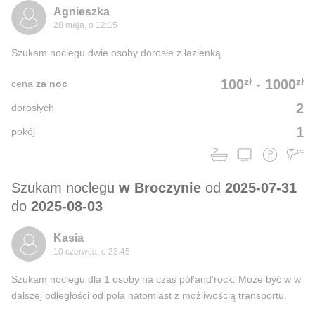
Agnieszka
28 maja, o 12:15
Szukam noclegu dwie osoby dorosłe z łazienką
zł
zł
100
-
1000
cena
za noc
2
dorosłych
1
pokój
Szukam noclegu
w Broczynie
od
2025-07-31
do
2025-08-03
Kasia
10 czerwca, o 23:45
Szukam noclegu dla 1 osoby na czas pół’and’rock. Może być w w
dalszej odległości od pola natomiast z możliwością transportu.