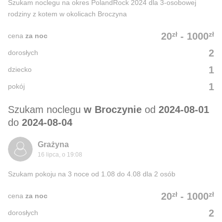
Szukam noclegu na okres PolandRock 2024 dla 3-osobowej
rodziny z kotem w okolicach Broczyna
zł
zł
20
-
1000
cena
za noc
2
dorosłych
1
dziecko
1
pokój
Szukam noclegu
w Broczynie
od
2024-08-01
do
2024-08-04
Grażyna
16 lipca, o 19:08
Szukam pokoju na 3 noce od 1.08 do 4.08 dla 2 osób
zł
zł
20
-
1000
cena
za noc
2
dorosłych