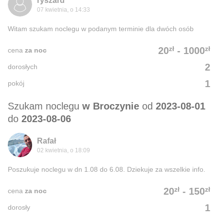
ryszard
07 kwietnia, o 14:33
Witam szukam noclegu w podanym terminie dla dwóch osób
zł
zł
20
-
1000
cena
za noc
2
dorosłych
1
pokój
Szukam noclegu
w Broczynie
od
2023-08-01
do
2023-08-06
Rafał
02 kwietnia, o 18:09
Poszukuje noclegu w dn 1.08 do 6.08. Dziekuje za wszelkie info.
zł
zł
20
-
150
cena
za noc
1
dorosły