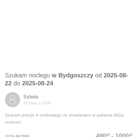
Szukam noclegu
w Bydgoszczy
od
2025-08-
22
do
2025-08-24
Sylwia
25 maja, o 10:56
Szukam pokoju 4 osobowego że śniadaniem w pakiecie bliżej
centrum.
zł
zł
490
-
1000
cena
za noc