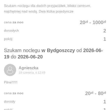
Szukam noclegu dla dwóch przyjaciółek, blisko centrum,
najchętniej nad wodą. Dwa łóżka pojedyncze
zł
zł
20
-
1000
cena
za noc
2
dorosłych
1
pokój
Szukam noclegu
w Bydgoszczy
od
2026-06-
19
do
2026-06-20
Agnieszka
18 czerwca, o 12:49
Pilne!!!!!!
zł
zł
20
-
80
cena
za noc
1
dorosły
pokój