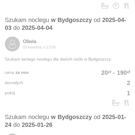
Szukam noclegu
w Bydgoszczy
od
2025-04-
03
do
2025-04-04
Oliwia
03 kwietnia, o 13:56
Szukam taniego noclegu dla dwóch osób w Bydgoszczy
zł
zł
20
-
190
cena
za noc
2
dorosłych
1
pokój
Szukam noclegu
w Bydgoszczy
od
2025-01-
24
do
2025-01-26