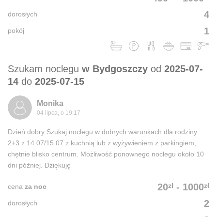
4
dorosłych
1
pokój
Szukam noclegu
w Bydgoszczy
od
2025-07-
14
do
2025-07-15
Monika
04 lipca, o 19:17
Dzień dobry Szukaj noclegu w dobrych warunkach dla rodziny
2+3 z 14.07/15.07 z kuchnią lub z wyżywieniem z parkingiem,
chętnie blisko centrum. Możliwość ponownego noclegu około 10
dni później. Dziękuję
zł
zł
20
-
1000
cena
za noc
2
dorosłych