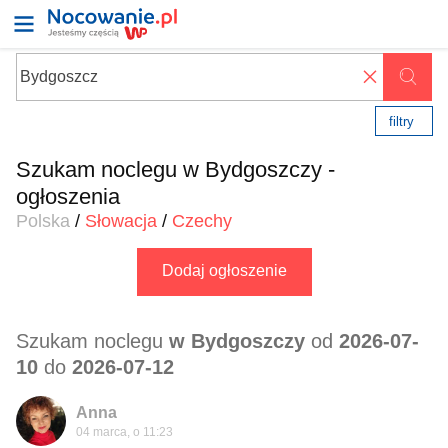
✖
filtry
Szukam noclegu w Bydgoszczy -
ogłoszenia
Polska
/
Słowacja
/
Czechy
Dodaj ogłoszenie
Szukam noclegu
w Bydgoszczy
od
2026-07-
10
do
2026-07-12
Anna
04 marca, o 11:23