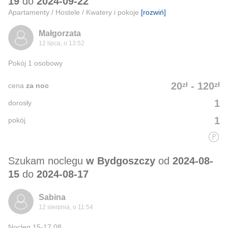
19
do
2024-09-22
Apartamenty / Hostele / Kwatery i pokoje
[rozwiń]
Małgorzata
12 lipca, o 13:52
Pokój 1 osobowy
zł
zł
20
-
120
cena
za noc
1
dorosły
1
pokój
Szukam noclegu
w Bydgoszczy
od
2024-08-
15
do
2024-08-17
Sabina
12 sierpnia, o 11:54
Nocleg 15-17.08