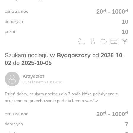
zł
zł
20
-
1000
cena
za noc
10
dorosłych
10
pokoi
Szukam noclegu
w Bydgoszczy
od
2025-10-
02
do
2025-10-05
Krzysztof
01 października, o 08:30
Dzień dobry, szukam noclegu dla 7 osób łóżka pojedyncze z
miejscem na przechowanie pod dachem rowerów
zł
zł
20
-
1000
cena
za noc
7
dorosłych