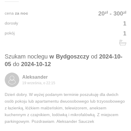
............
zł
zł
20
-
300
cena
za noc
1
dorosły
1
pokój
Szukam noclegu
w Bydgoszczy
od
2024-10-
05
do
2024-10-12
Aleksander
19 września, o 22:15
Dzień dobry. W wyżej podanym terminie poszukuję dla dwóch
osób pokoju lub apartamentu dwuosobowego lub trzyosobowego
z łazienką, łóżkiem małżeńskim, telewizorem, aneksem
kuchennym z czajnikiem, lodówką i mikrofalówką. Z miejscem
parkingowym. Pozdrawiam. Aleksander Sauczek