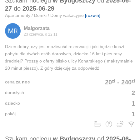
Szukam noclegu
w Bydgoszczy
od
2025-06-
27
do
2025-06-29
Apartamenty / Domki / Domy wakacyjne
[rozwiń]
Małgorzata
23 czerwca, o 22:11
Dzień dobry, czy jest możliwość rezerwacji i jaki będzie koszt
pobytu dla dwóch osób dorosłych, dziecko 16 lat i pies rasy
średniej? Proszę o oferty blisko ulicy Konarskiego ( maksymalnie
20 minut pieszo). Z góry dziękuję za odpowiedź
zł
zł
20
-
240
cena
za noc
2
dorosłych
1
dziecko
1
pokój
Szukam noclegu
w Bydgoszczy
od
2025-06-