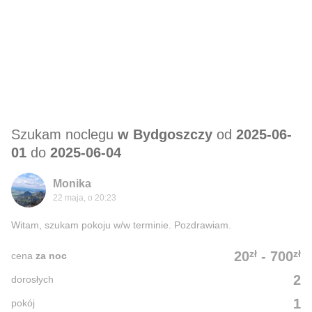
Szukam noclegu
w Bydgoszczy
od
2025-06-
01
do
2025-06-04
Monika
22 maja, o 20:23
Witam, szukam pokoju w/w terminie. Pozdrawiam.
zł
zł
20
-
700
cena
za noc
2
dorosłych
1
pokój