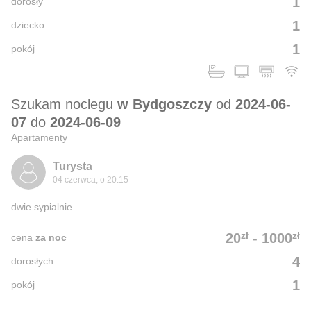
1
dorosły
1
dziecko
1
pokój
Szukam noclegu
w Bydgoszczy
od
2024-06-
07
do
2024-06-09
Apartamenty
Turysta
04 czerwca, o 20:15
dwie sypialnie
zł
zł
20
-
1000
cena
za noc
4
dorosłych
1
pokój