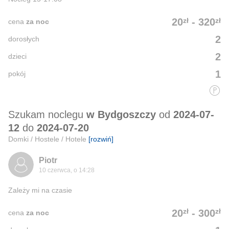
zł
zł
20
-
320
cena
za noc
2
dorosłych
2
dzieci
1
pokój
Szukam noclegu
w Bydgoszczy
od
2024-07-
12
do
2024-07-20
Domki / Hostele / Hotele
[rozwiń]
Piotr
10 czerwca, o 14:28
Zależy mi na czasie
zł
zł
20
-
300
cena
za noc