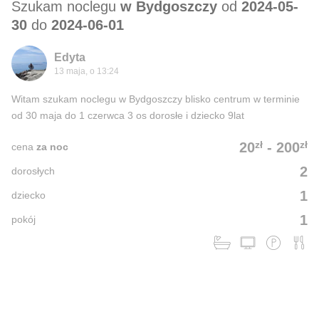
Szukam noclegu
w Bydgoszczy
od
2024-05-
30
do
2024-06-01
Edyta
13 maja, o 13:24
Witam szukam noclegu w Bydgoszczy blisko centrum w terminie
od 30 maja do 1 czerwca 3 os dorosłe i dziecko 9lat
zł
zł
20
-
200
cena
za noc
2
dorosłych
1
dziecko
1
pokój