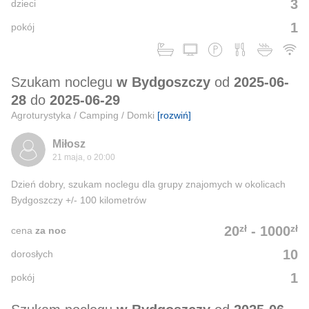
3
dzieci
1
pokój
Szukam noclegu
w Bydgoszczy
od
2025-06-
28
do
2025-06-29
Agroturystyka / Camping / Domki
[rozwiń]
Miłosz
21 maja, o 20:00
Dzień dobry, szukam noclegu dla grupy znajomych w okolicach
Bydgoszczy +/- 100 kilometrów
zł
zł
20
-
1000
cena
za noc
10
dorosłych
1
pokój