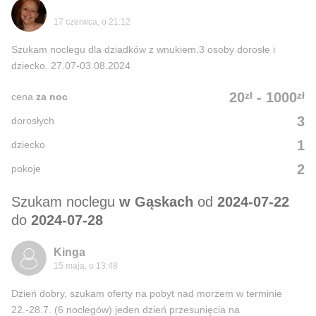
17 czerwca, o 21:12
Szukam noclegu dla dziadków z wnukiem.3 osoby dorosłe i
dziecko. 27.07-03.08.2024
zł
zł
20
-
1000
cena
za noc
3
dorosłych
1
dziecko
2
pokoje
Szukam noclegu
w Gąskach
od
2024-07-22
do
2024-07-28
Kinga
15 maja, o 13:48
Dzień dobry, szukam oferty na pobyt nad morzem w terminie
22.-28.7. (6 noclegów) jeden dzień przesunięcia na