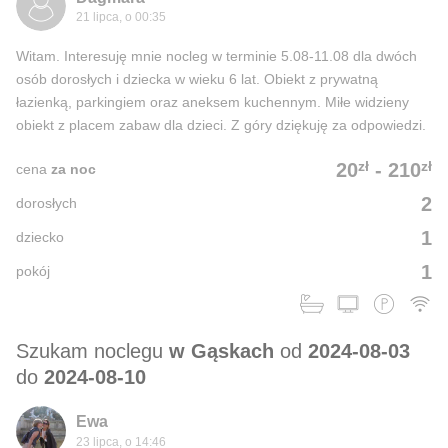
21 lipca, o 00:35
Witam. Interesuję mnie nocleg w terminie 5.08-11.08 dla dwóch
osób dorosłych i dziecka w wieku 6 lat. Obiekt z prywatną
łazienką, parkingiem oraz aneksem kuchennym. Miłe widzieny
obiekt z placem zabaw dla dzieci. Z góry dziękuję za odpowiedzi.
zł
zł
20
-
210
cena
za noc
2
dorosłych
1
dziecko
1
pokój
Szukam noclegu
w Gąskach
od
2024-08-03
do
2024-08-10
Ewa
23 lipca, o 14:46