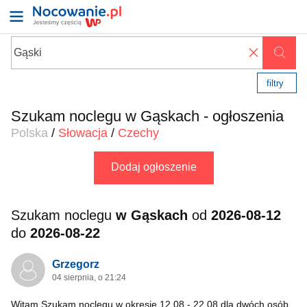
✖
filtry
Szukam noclegu w Gąskach - ogłoszenia
Polska
/
Słowacja
/
Czechy
Dodaj ogłoszenie
Szukam noclegu
w Gąskach
od
2026-08-12
do
2026-08-22
Grzegorz
04 sierpnia, o 21:24
Witam Szukam noclegu w okresie 12.08 - 22.08 dla dwóch osób