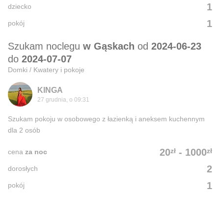
1
dziecko
1
pokój
Szukam noclegu
w Gąskach
od
2024-06-23
do
2024-07-07
Domki / Kwatery i pokoje
KINGA
27 grudnia, o 09:31
Szukam pokoju w osobowego z łazienką i aneksem kuchennym
dla 2 osób
zł
zł
20
-
1000
cena
za noc
2
dorosłych
1
pokój