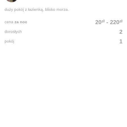
duży pokój z łazienką, blisko morza.
zł
zł
20
-
220
cena
za noc
2
dorosłych
1
pokój