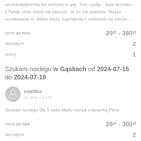
wcześniej/później też wchodzi w grę. Trzy osoby - dwie dorosłe i
17latek, choć może się zdarzyć, że on nie pojedzie. Nasze
oczekiwania to: blisko plaży, najchętniej z widokiem na morze;...
zł
zł
20
-
380
cena
za noc
2
dorosłych
1
pokój
Szukam noclegu
w Gąskach
od
2024-07-15
do
2024-07-19
ewelina
10 lipca, o 14:41
Szukam noclegu dla 3 osób blisko morza z łazienką.Pilnie
zł
zł
20
-
300
cena
za noc
2
dorosłych