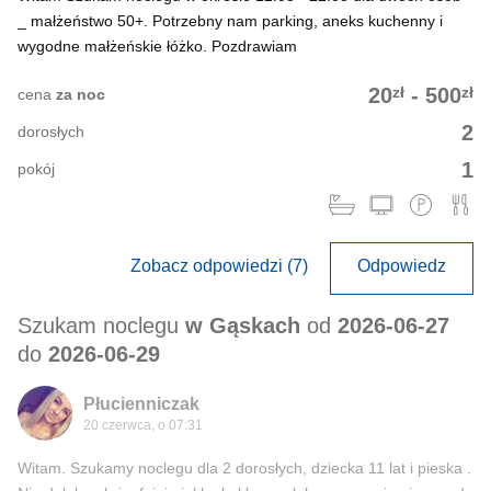
_ małżeństwo 50+. Potrzebny nam parking, aneks kuchenny i
wygodne małżeńskie łóżko. Pozdrawiam
zł
zł
20
-
500
cena
za noc
2
dorosłych
1
pokój
Zobacz odpowiedzi (7)
Odpowiedz
Szukam noclegu
w Gąskach
od
2026-06-27
do
2026-06-29
Płucienniczak
20 czerwca, o 07:31
Witam. Szukamy noclegu dla 2 dorosłych, dziecka 11 lat i pieska .