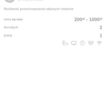
Możliwość przechowywania własnych rowerów
zł
zł
200
-
1000
cena
za noc
2
dorosłych
1
pokój