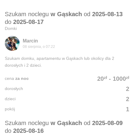
Szukam noclegu
w Gąskach
od
2025-08-13
do
2025-08-17
Domki
Marcin
08 sierpnia, o 07:22
Szukam domku, apartamentu w Gąskach lub okolicy dla 2
dorosłych i 2 dzieci.
zł
zł
20
-
1000
cena
za noc
2
dorosłych
2
dzieci
1
pokój
Szukam noclegu
w Gąskach
od
2025-08-09
do
2025-08-16