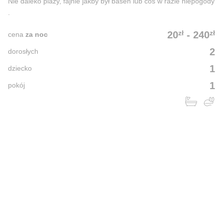
Nie daleko plaży, fajnie jakby był basen lub cos w razie niepogody
.
zł
zł
20
-
240
cena
za noc
2
dorosłych
1
dziecko
1
pokój