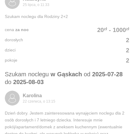
25 lipca, o 11:33
Szukam noclegu dla Rodziny 2+2
zł
zł
20
-
1000
cena
za noc
2
dorosłych
2
dzieci
2
pokoje
Szukam noclegu
w Gąskach
od
2025-07-28
do
2025-08-03
Karolina
22 czerwca, o 13:15
Dzień dobry. Jestem zainteresowana wynajęciem noclegu dla 2
osób dorosłych i 7 letniego dziecka. Interesuje mnie
pokój/apartament/domek z aneksem kuchennym (ewentualnie
dostęp do kuchni, ale warunek lodówka w pokoju) oraz