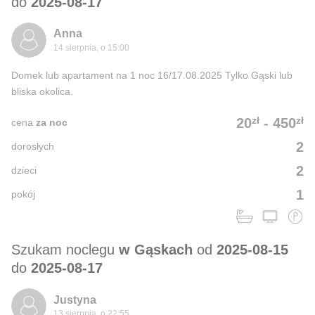
do
2025-08-17
Anna
14 sierpnia, o 15:00
Domek lub apartament na 1 noc 16/17.08.2025 Tylko Gąski lub
bliska okolica.
zł
zł
20
-
450
cena
za noc
2
dorosłych
2
dzieci
1
pokój
Szukam noclegu
w Gąskach
od
2025-08-15
do
2025-08-17
Justyna
13 sierpnia, o 22:55