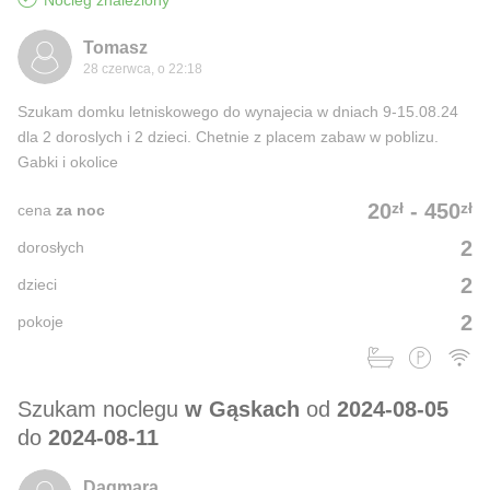
Nocleg znaleziony
Tomasz
28 czerwca, o 22:18
Szukam domku letniskowego do wynajecia w dniach 9-15.08.24
dla 2 doroslych i 2 dzieci. Chetnie z placem zabaw w poblizu.
Gabki i okolice
zł
zł
20
-
450
cena
za noc
2
dorosłych
2
dzieci
2
pokoje
Szukam noclegu
w Gąskach
od
2024-08-05
do
2024-08-11
Dagmara