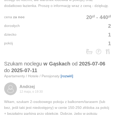
dodatkowo łazienka. Proszę o informację wraz z ceną - dziękuję.
zł
zł
20
-
440
cena
za noc
2
dorosłych
1
dziecko
1
pokój
Szukam noclegu
w Gąskach
od
2025-07-06
do
2025-07-11
Apartamenty / Hotele / Pensjonaty
[rozwiń]
Andrzej
12 maja, o 19:30
Witam, szukam 2-osobowego pokoju z balkonem/tarasem (lub
bez, jeśli taki jest niedostępny) w cenie 150-250 zł/doba za pokój
+ bezpłatny parking przy obiekcie. Dobrze, żeby w pokoju