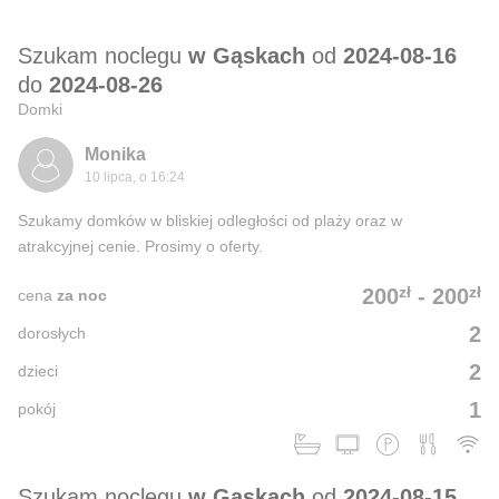
Szukam noclegu
w Gąskach
od
2024-08-16
do
2024-08-26
Domki
Monika
10 lipca, o 16:24
Szukamy domków w bliskiej odległości od plaży oraz w
atrakcyjnej cenie. Prosimy o oferty.
zł
zł
200
-
200
cena
za noc
2
dorosłych
2
dzieci
1
pokój
Szukam noclegu
w Gąskach
od
2024-08-15