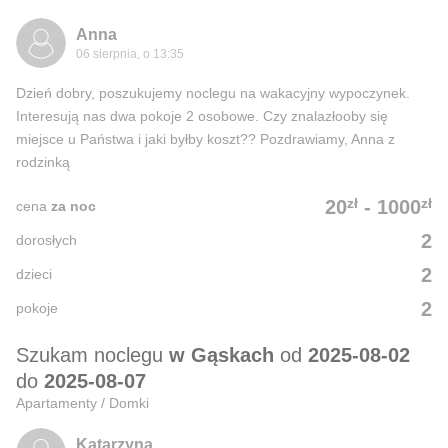
Anna
06 sierpnia, o 13:35
Dzień dobry, poszukujemy noclegu na wakacyjny wypoczynek.
Interesują nas dwa pokoje 2 osobowe. Czy znalazłooby się
miejsce u Państwa i jaki byłby koszt?? Pozdrawiamy, Anna z
rodzinką
zł
zł
20
-
1000
cena
za noc
2
dorosłych
2
dzieci
2
pokoje
Szukam noclegu
w Gąskach
od
2025-08-02
do
2025-08-07
Apartamenty / Domki
Katarzyna