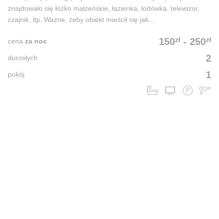
znajdowało się łóżko małżeńskie, łazienka, lodówka, telewizor,
czajnik, itp. Ważne, żeby obiekt mieścił się jak...
zł
zł
150
-
250
cena
za noc
2
dorosłych
1
pokój