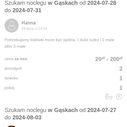
Szukam noclegu
w Gąskach
od
2024-07-28
do
2024-07-31
Hanna
28 lipca, o 10:24
Potrzebujemy lodówki może być spólna. I duże lużko i 1 male
albo 3 małe
zł
zł
20
-
200
cena
za noc
2
dorosłych
1
dziecko
1
pokój
Szukam noclegu
w Gąskach
od
2024-07-27
do
2024-08-03