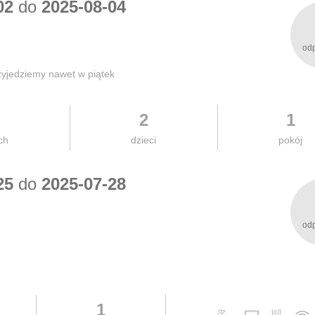
02
do
2025-08-04
od
zyjedziemy nawet w piątek
2
1
ch
dzieci
pokój
25
do
2025-07-28
od
1