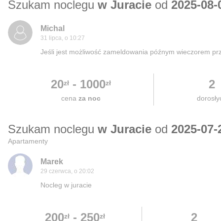
Szukam noclegu
w Juracie
od
2025-08-
Michal
31 lipca, o 10:27
Jeśli jest możliwość zameldowania późnym wieczorem pr
20
-
1000
2
zł
zł
cena
za noc
dorosły
Szukam noclegu
w Juracie
od
2025-07-
Apartamenty
Marek
29 czerwca, o 20:02
Nocleg w juracie
200
-
250
2
zł
zł