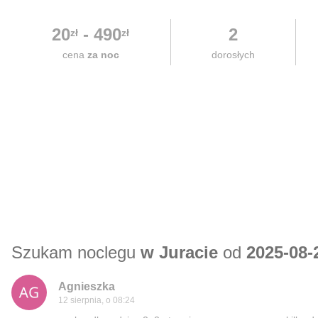
20
-
490
2
zł
zł
cena
za noc
dorosłych
Szukam noclegu
w Juracie
od
2025-08-
Agnieszka
12 sierpnia, o 08:24