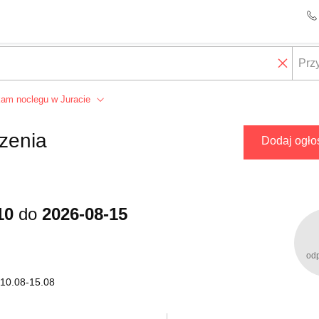
am noclegu w Juracie
zenia
Dodaj ogło
10
do
2026-08-15
od
 10.08-15.08