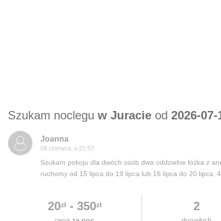
Szukam noclegu
w Juracie
od
2026-07-
Joanna
08 czerwca, o 21:57
Szukam pokoju dla dwóch osób dwa oddzielne łóżka z a
ruchomy od 15 lipca do 19 lipca lub 16 lipca do 20 lipca. 
20
-
350
2
zł
zł
cena
za noc
dorosłych