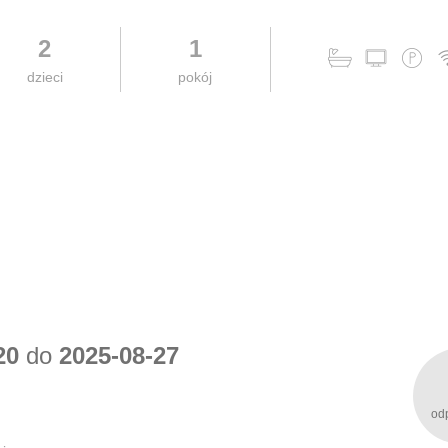
2
1
dzieci
pokój
20
do
2025-08-27
od