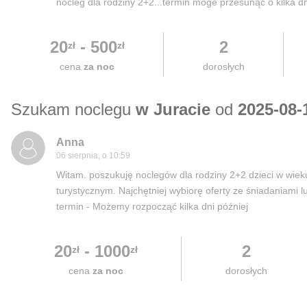
nocleg dla rodziny 2+2...termin moge przesunąc o kilka dn
20
-
500
2
zł
zł
cena
za noc
dorosłych
Szukam noclegu
w Juracie
od
2025-08-
Anna
06 sierpnia, o 10:59
Witam. poszukuję noclegów dla rodziny 2+2 dzieci w wieku
turystycznym. Najchętniej wybiorę oferty ze śniadaniami 
termin - Możemy rozpocząć kilka dni później
20
-
1000
2
zł
zł
cena
za noc
dorosłych