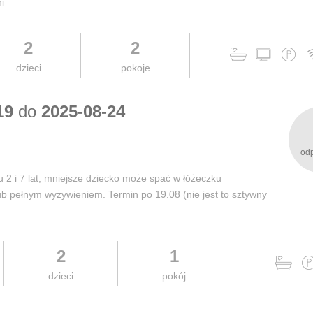
i
2
2
dzieci
pokoje
19
do
2025-08-24
od
 2 i 7 lat, mniejsze dziecko może spać w łóżeczku
lub pełnym wyżywieniem. Termin po 19.08 (nie jest to sztywny
2
1
dzieci
pokój