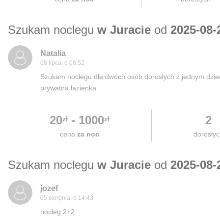
Szukam noclegu
w Juracie
od
2025-08-
Natalia
08 lipca, o 08:52
Szukam noclegu dla dwóch osób dorosłych z jednym dziec
prywatna łazienka.
20
-
1000
2
zł
zł
cena
za noc
dorosły
Szukam noclegu
w Juracie
od
2025-08-
jozef
05 sierpnia, o 14:43
nocleg 2+2