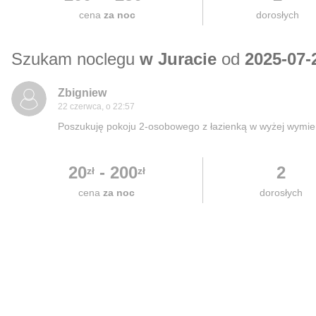
cena
za noc
dorosłych
Szukam noclegu
w Juracie
od
2025-07-
Zbigniew
22 czerwca, o 22:57
Poszukuję pokoju 2-osobowego z łazienką w wyżej wymie
20
-
200
2
zł
zł
cena
za noc
dorosłych