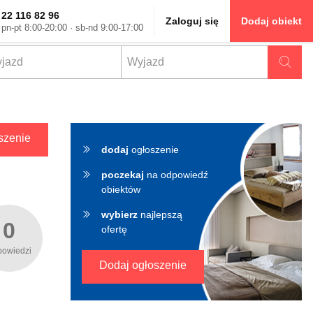
22 116 82 96
Zaloguj się
Dodaj obiekt
pn-pt 8:00-20:00 · sb-nd 9:00-17:00
✖
szenie
dodaj
ogłoszenie
poczekaj
na odpowiedź
obiektów
wybierz
najlepszą
0
ofertę
powiedzi
Dodaj ogłoszenie