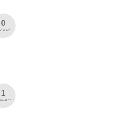
0
powiedzi
1
powiedź