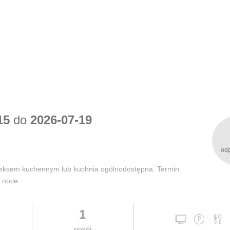
15
do
2026-07-19
od
neksem kuchennym lub kuchnia ogólnodostępna. Termin
4 noce.
1
pokój