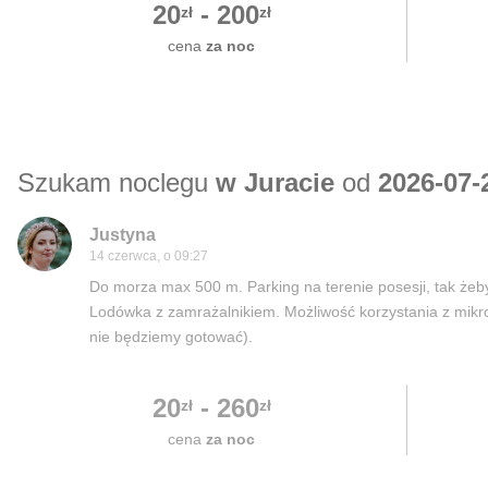
20
-
200
zł
zł
cena
za noc
Szukam noclegu
w Juracie
od
2026-07-
Justyna
14 czerwca, o 09:27
Do morza max 500 m. Parking na terenie posesji, tak żeb
Lodówka z zamrażalnikiem. Możliwość korzystania z mikro
nie będziemy gotować).
20
-
260
zł
zł
cena
za noc