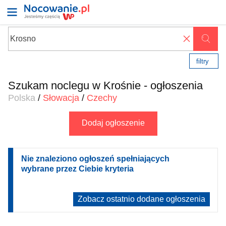
✖
filtry
Szukam noclegu w Krośnie - ogłoszenia
Polska
/
Słowacja
/
Czechy
Dodaj ogłoszenie
Nie znaleziono ogłoszeń spełniających
wybrane przez Ciebie kryteria
Zobacz ostatnio dodane ogłoszenia