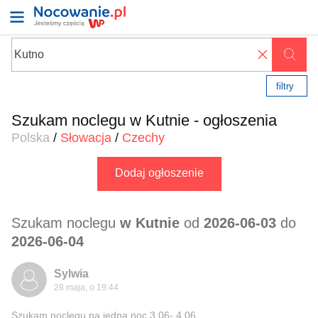
✖
filtry
Szukam noclegu w Kutnie - ogłoszenia
Polska
/
Słowacja
/
Czechy
Dodaj ogłoszenie
Szukam noclegu
w Kutnie
od
2026-06-03
do
2026-06-04
Sylwia
28 maja, o 19:44
Szukam noclegu na jedną noc 3.06- 4.06