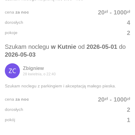
zł
zł
20
-
1000
cena
za noc
4
dorosłych
2
pokoje
Szukam noclegu
w Kutnie
od
2026-05-01
do
2026-05-03
Zbigniew
28 kwietnia, o 22:40
Szukam noclegu z parkingiem i akceptacją małego pieska.
zł
zł
20
-
1000
cena
za noc
2
dorosłych
1
pokój