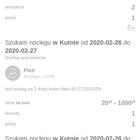
2
dorosłych
1
pokój
Szukam noclegu
w Kutnie
od
2020-02-26
do
2020-02-27
Noclegi pracownicze
Piotr
20 lutego, o 18:06
tani nocleg na 2 doby kutno data 26-27.02/2020r
zł
zł
20
-
1000
cena
za noc
1
dorosły
1
pokój
Szukam noclegu
w Kutnie
od
2020-02-26
do