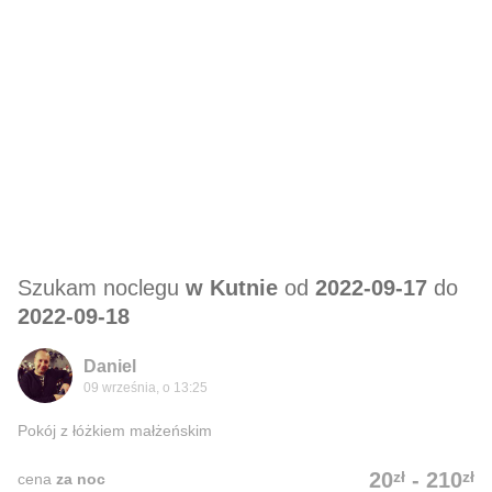
Szukam noclegu
w Kutnie
od
2022-09-17
do
2022-09-18
Daniel
09 września, o 13:25
Pokój z łóżkiem małżeńskim
zł
zł
20
-
210
cena
za noc