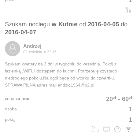
1
Szukam noclegu
w Kutnie
od
2016-04-05
do
2016-04-07
Andrzej
02 kwietnia, o 22:15
Szukam kwatery na 3 dni w tygodniu do września. Pokój z
łazienką ,WiFi. i dostępem do kuchni. Potrzebuję czystego i
niedrogiego pokoju.Na ogól będę od wtorku do czwartku.
SPRAWA PILNA adres mail andzio1964@o2.pl
zł
zł
20
-
60
cena
za noc
1
osoba
1
pokój