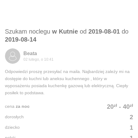
Szukam noclegu
w Kutnie
od
2019-08-01
do
2019-08-14
Beata
02 lutego, o 10:41
Odpowiedzi proszę przesyłać na maila. Najbardziej zależy mi na
dostępie do kuchni lub aneksu kuchennego , który w
wyposażeniu posiada kuchenkę gazową lub elektryczną. Ciepły
posiłek to podstawa.
zł
zł
20
-
40
cena
za noc
2
dorosłych
1
dziecko
pokój