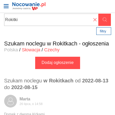
✖
filtry
Szukam noclegu w Rokitkach - ogłoszenia
Polska
/
Słowacja
/
Czechy
Dodaj ogłoszenie
Szukam noclegu
w Rokitkach
od
2022-08-13
do
2022-08-15
Marta
26 lipca, o 14:58
Domek z dwoma łóżkami