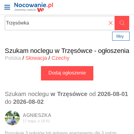
✖
filtry
Szukam noclegu w Trzęsówce - ogłoszenia
Polska
/
Słowacja
/
Czechy
Dodaj ogłoszenie
Szukam noclegu
w Trzęsówce
od
2026-08-01
do
2026-08-02
AGNIESZKA
17 maja, o 19:41
Poszukuję 3 pokojów lub jednego apartamentu dla 3 rodzin