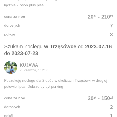
łącznie 7 osób plus pies
zł
zł
20
-
210
cena
za noc
7
dorosłych
3
pokoje
Szukam noclegu
w Trzęsówce
od
2023-07-16
do
2023-07-23
KUJAWA
20 czerwca, o 12:08
Poszukuję noclegu dla 2 osób w okolicach Trzęsówki w drugiej
połowie lipca. Dobrze by był psrking
zł
zł
20
-
150
cena
za noc
2
dorosłych
1
pokój