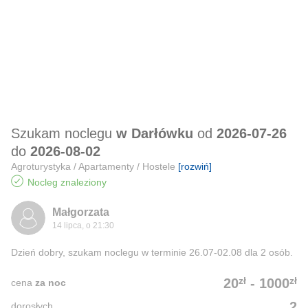
Szukam noclegu
w Darłówku
od
2026-07-26
do
2026-08-02
Agroturystyka / Apartamenty / Hostele
[rozwiń]
Nocleg znaleziony
Małgorzata
14 lipca, o 21:30
Dzień dobry, szukam noclegu w terminie 26.07-02.08 dla 2 osób.
zł
zł
20
-
1000
cena
za noc
2
dorosłych