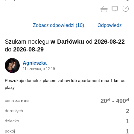
Zobacz odpowiedzi (10)
Odpowiedz
Szukam noclegu
w Darłówku
od
2026-08-22
do
2026-08-29
Agnieszka
11 czerwca, o 12:19
Poszukuję domek z placem zabaw lub apartament max 1 km od
plaży
zł
zł
20
-
400
cena
za noc
2
dorosłych
1
dziecko
1
pokój