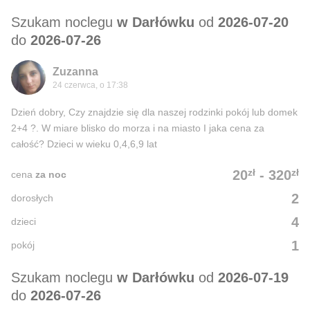
Szukam noclegu
w Darłówku
od
2026-07-20
do
2026-07-26
Zuzanna
24 czerwca, o 17:38
Dzień dobry, Czy znajdzie się dla naszej rodzinki pokój lub domek
2+4 ?. W miare blisko do morza i na miasto I jaka cena za
całość? Dzieci w wieku 0,4,6,9 lat
zł
zł
20
-
320
cena
za noc
2
dorosłych
4
dzieci
1
pokój
Szukam noclegu
w Darłówku
od
2026-07-19
do
2026-07-26