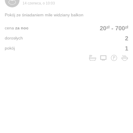
14 czerwca, o 10:03
Pokój ze śniadaniem mile widziany balkon
zł
zł
20
-
700
cena
za noc
2
dorosłych
1
pokój