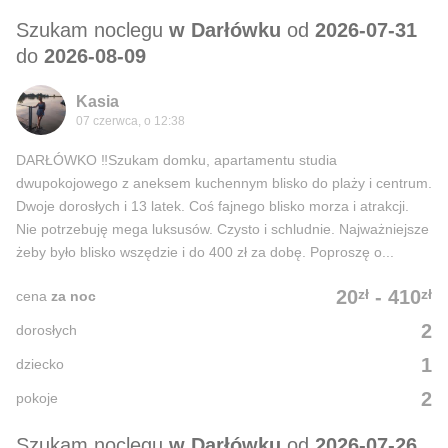
Szukam noclegu
w Darłówku
od
2026-07-31
do
2026-08-09
Kasia
07 czerwca, o 12:38
DARŁÓWKO ‼️Szukam domku, apartamentu studia
dwupokojowego z aneksem kuchennym blisko do plaży i centrum.
Dwoje dorosłych i 13 latek. Coś fajnego blisko morza i atrakcji.
Nie potrzebuję mega luksusów. Czysto i schludnie. Najważniejsze
żeby było blisko wszędzie i do 400 zł za dobę. Poproszę o...
zł
zł
20
-
410
cena
za noc
2
dorosłych
1
dziecko
2
pokoje
Szukam noclegu
w Darłówku
od
2026-07-26