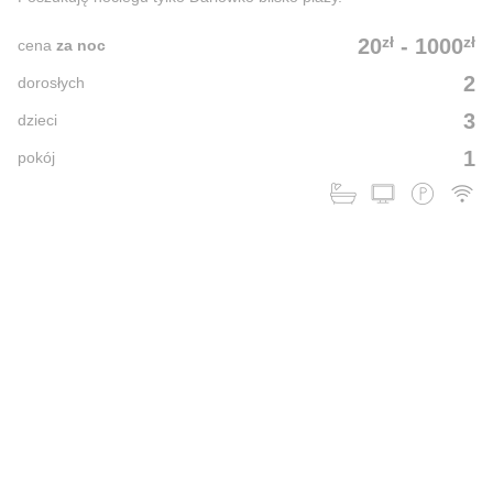
zł
zł
20
-
1000
cena
za noc
2
dorosłych
3
dzieci
1
pokój