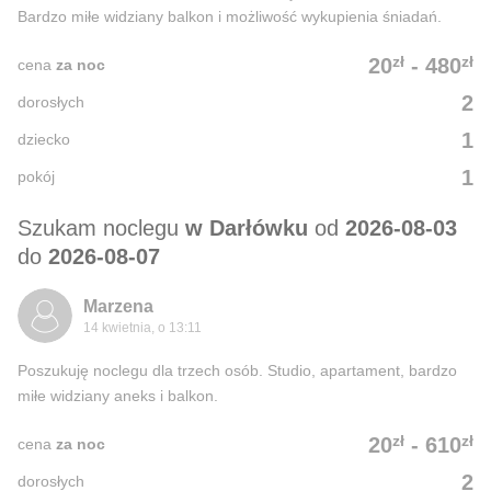
Bardzo miłe widziany balkon i możliwość wykupienia śniadań.
zł
zł
20
-
480
cena
za noc
2
dorosłych
1
dziecko
1
pokój
Szukam noclegu
w Darłówku
od
2026-08-03
do
2026-08-07
Marzena
14 kwietnia, o 13:11
Poszukuję noclegu dla trzech osób. Studio, apartament, bardzo
miłe widziany aneks i balkon.
zł
zł
20
-
610
cena
za noc
2
dorosłych