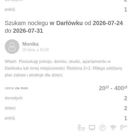
1
pokój
Szukam noclegu
w Darłówku
od
2026-07-24
do
2026-07-31
Monika
20 lipca, o 10:26
Witam. Poszukuję pokoju, domku, studio, apartamentu w
Darłówku lub innej miejscowości. Rodzina 2+2. Miłego widziany
plac zabaw i atrakcje dla dzieci.
zł
zł
20
-
400
cena
za noc
2
dorosłych
2
dzieci
1
pokój