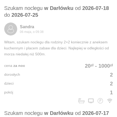
Szukam noclegu
w Darłówku
od
2026-07-18
do
2026-07-25
Sandra
06 maja, o 09:38
Witam, szukam noclegu dla rodziny 2+2 koniecznie z aneksem
kuchennym i placem zabaw dla dzieci. Najlepiej w odległości od
morza niedalej niż 500m.
zł
zł
20
-
1000
cena
za noc
2
dorosłych
2
dzieci
1
pokój
Szukam noclegu
w Darłówku
od
2026-07-17