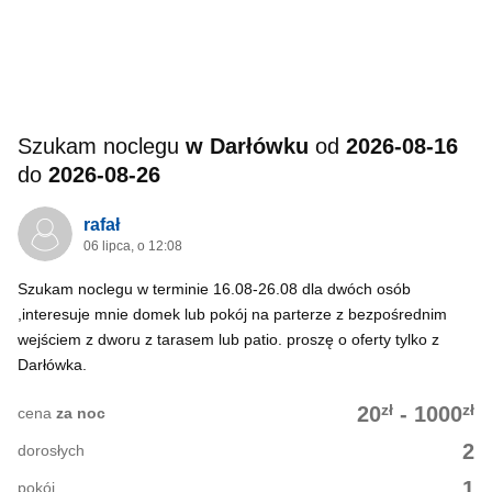
Szukam noclegu
w Darłówku
od
2026-08-16
do
2026-08-26
rafał
06 lipca, o 12:08
Szukam noclegu w terminie 16.08-26.08 dla dwóch osób
,interesuje mnie domek lub pokój na parterze z bezpośrednim
wejściem z dworu z tarasem lub patio. proszę o oferty tylko z
Darłówka.
zł
zł
20
-
1000
cena
za noc
2
dorosłych
1
pokój