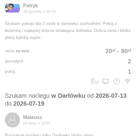
Patryk
30 stycznia, o 00:04
Szukam pokoju dla 2 osób w darlowku zachodnim. Pokój z
łazienką i najlepiej dobrze działająca lodówka. Dobra cena i blisko
plaży byłoby super
zł
zł
20
-
80
cena
za noc
2
dorosłych
1
pokój
Szukam noclegu
w Darłówku
od
2026-07-13
do
2026-07-19
Mateusz
08 lipca, o 19:59
Poszukuję noclegu tylko Darłówko blisko plaży.