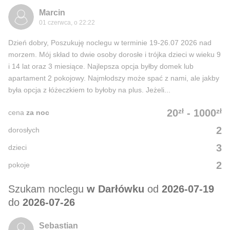
Marcin
01 czerwca, o 22:22
Dzień dobry, Poszukuję noclegu w terminie 19-26.07 2026 nad
morzem. Mój skład to dwie osoby dorosłe i trójka dzieci w wieku 9
i 14 lat oraz 3 miesiące. Najlepsza opcja byłby domek lub
apartament 2 pokojowy. Najmłodszy może spać z nami, ale jakby
była opcja z łóżeczkiem to byłoby na plus. Jeżeli...
zł
zł
20
-
1000
cena
za noc
2
dorosłych
3
dzieci
2
pokoje
Szukam noclegu
w Darłówku
od
2026-07-19
do
2026-07-26
Sebastian