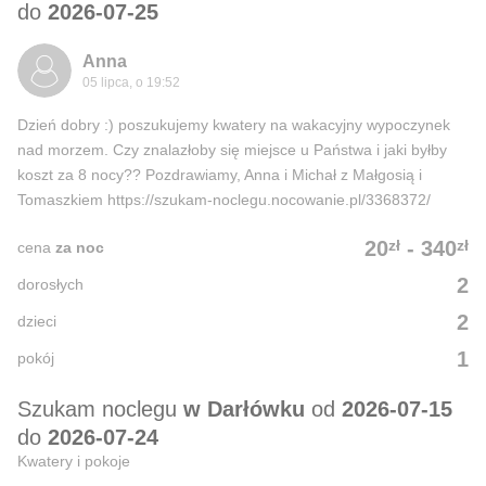
do
2026-07-25
Anna
05 lipca, o 19:52
Dzień dobry :) poszukujemy kwatery na wakacyjny wypoczynek
nad morzem. Czy znalazłoby się miejsce u Państwa i jaki byłby
koszt za 8 nocy?? Pozdrawiamy, Anna i Michał z Małgosią i
Tomaszkiem https://szukam-noclegu.nocowanie.pl/3368372/
zł
zł
20
-
340
cena
za noc
2
dorosłych
2
dzieci
1
pokój
Szukam noclegu
w Darłówku
od
2026-07-15
do
2026-07-24
Kwatery i pokoje