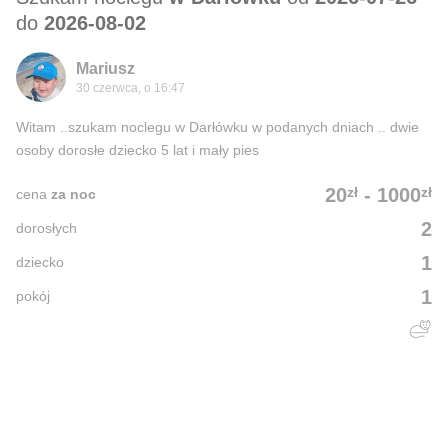
do
2026-08-02
Mariusz
30 czerwca, o 16:47
Witam ..szukam noclegu w Darłówku w podanych dniach .. dwie
osoby dorosłe dziecko 5 lat i mały pies
zł
zł
20
-
1000
cena
za noc
2
dorosłych
1
dziecko
1
pokój