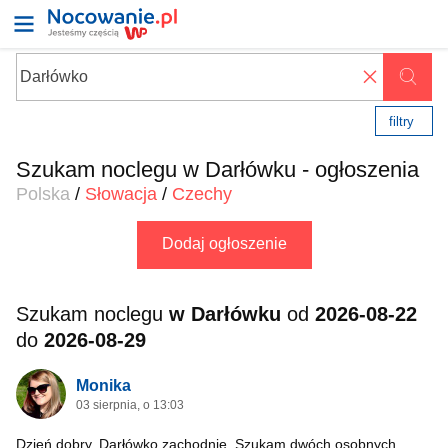
✖
filtry
Szukam noclegu w Darłówku - ogłoszenia
Polska
/
Słowacja
/
Czechy
Dodaj ogłoszenie
Szukam noclegu
w Darłówku
od
2026-08-22
do
2026-08-29
Monika
03 sierpnia, o 13:03
Dzień dobry. Darłówko zachodnie. Szukam dwóch osobnych