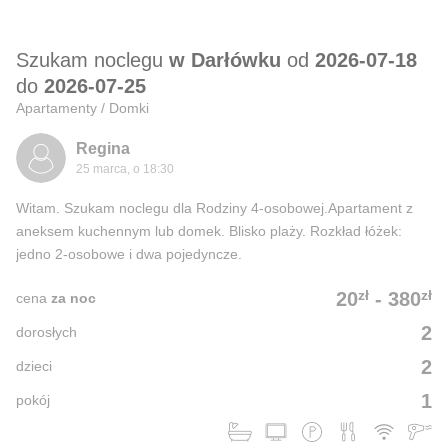
Szukam noclegu
w Darłówku
od
2026-07-18
do
2026-07-25
Apartamenty / Domki
Regina
25 marca, o 18:30
Witam. Szukam noclegu dla Rodziny 4-osobowej.Apartament z
aneksem kuchennym lub domek. Blisko plaży. Rozkład łóżek:
jedno 2-osobowe i dwa pojedyncze.
zł
zł
20
-
380
cena
za noc
2
dorosłych
2
dzieci
1
pokój