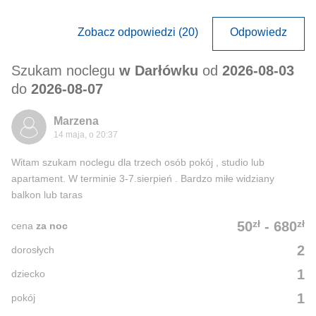
Zobacz odpowiedzi (20)
Odpowiedz
Szukam noclegu
w Darłówku
od
2026-08-03
do
2026-08-07
Marzena
14 maja, o 20:37
Witam szukam noclegu dla trzech osób pokój , studio lub
apartament. W terminie 3-7.sierpień . Bardzo miłe widziany
balkon lub taras
zł
zł
50
-
680
cena
za noc
2
dorosłych
1
dziecko
1
pokój