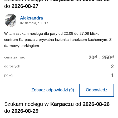
do
2026-08-27
Aleksandra
02 sierpnia, o 11:17
Witam szukam noclegu dla pary od 22.08 do 27.08 blisko
centrum Karpacza z prywatna łazienka i aneksem kuchennym. Z
darmowy parkingiem.
zł
zł
20
-
250
cena
za noc
2
dorosłych
1
pokój
Zobacz odpowiedzi (9)
Odpowiedz
Szukam noclegu
w Karpaczu
od
2026-08-26
do
2026-08-29