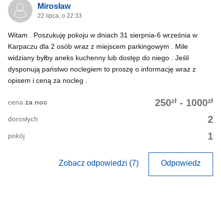
Mirosław
22 lipca, o 22:33
Witam . Poszukuję pokoju w dniach 31 sierpnia-6 września w
Karpaczu dla 2 osób wraz z miejscem parkingowym . Mile
widziany byłby aneks kuchenny lub dostęp do niego . Jeśli
dysponują państwo noclegiem to proszę o informację wraz z
opisem i ceną za nocleg .
zł
zł
250
-
1000
cena
za noc
2
dorosłych
1
pokój
Zobacz odpowiedzi (7)
Odpowiedz