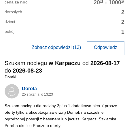
zł
zł
20
-
1000
cena
za noc
2
dorosłych
2
dzieci
1
pokój
Zobacz odpowiedzi (13)
Odpowiedz
Szukam noclegu
w Karpaczu
od
2026-08-17
do
2026-08-23
Domki
Dorota
25 stycznia, o 13:23
Szukam noclegu dla rodziny 2plus 1 dodatkowo pies. ( prosze
oferty tylko z akceptacja zwierzat) Domek na szczelnie
ogrodzonej posesji z basenem lub jacuzzi Karpacz, Szklarska
Poreba okolice Prosze o oferty