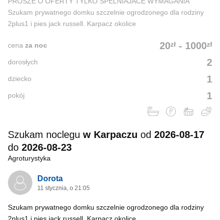
PROSZE O OFERTY TYLKO SPELNIAJACE WYMAGANIA
Szukam prywatnego domku szczelnie ogrodzonego dla rodziny
2plus1 i pies jack russell. Karpacz okolice
zł
zł
20
-
1000
cena
za noc
2
dorosłych
1
dziecko
1
pokój
Szukam noclegu
w Karpaczu
od
2026-08-17
do
2026-08-23
Agroturystyka
Dorota
11 stycznia, o 21:05
Szukam prywatnego domku szczelnie ogrodzonego dla rodziny
2plus1 i pies jack russell. Karpacz okolice.