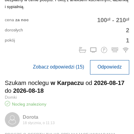
i sypialnią.
zł
zł
100
-
210
cena
za noc
2
dorosłych
1
pokój
Zobacz odpowiedzi (15)
Odpowiedz
Szukam noclegu
w Karpaczu
od
2026-08-17
do
2026-08-18
Domki
Nocleg znaleziony
Dorota
18 stycznia, o 11:13