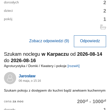
2
dorosłych
2
dzieci
1
pokój
Zobacz odpowiedzi (9)
Odpowiedz
Szukam noclegu
w Karpaczu
od
2026-08-14
do
2026-08-16
Agroturystyka / Domki / Kwatery i pokoje
[rozwiń]
Jarosław
06 maja, o 15:16
Szukam pokoju z dostępem do kuchni bądź aneksem kuchennym
zł
zł
200
-
1000
cena
za noc
1
dorosły