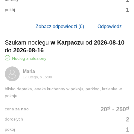
1
pokój
Zobacz odpowiedzi (6)
Odpowiedz
Szukam noclegu
w Karpaczu
od
2026-08-10
do
2026-08-16
Nocleg znaleziony
Maria
17 lutego, o 15:08
blisko deptaka, aneks kuchenny w pokoju, parking, łazienka w
pokoju
zł
zł
20
-
250
cena
za noc
2
dorosłych
1
pokój