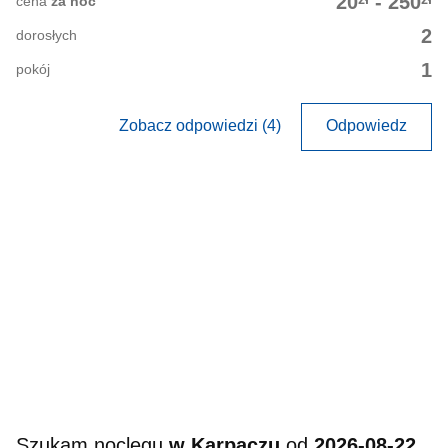
20
-
250
cena
za noc
2
dorosłych
1
pokój
Zobacz odpowiedzi (4)
Odpowiedz
Szukam noclegu
w Karpaczu
od
2026-08-22