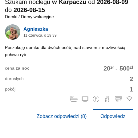
Szukam noclegu
w Karpaczu
od
2026-08-09
do
2026-08-15
Domki / Domy wakacyjne
Agnieszka
11 czerwca, o 19:39
Poszukuję domku dla dwóch osób, nad stawem z możliwością
połowu ryb.
zł
zł
20
-
500
cena
za noc
2
dorosłych
1
pokój
Zobacz odpowiedzi (8)
Odpowiedz