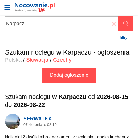
✖
filtry
Szukam noclegu w Karpaczu - ogłoszenia
Polska
/
Słowacja
/
Czechy
Dodaj ogłoszenie
Szukam noclegu
w Karpaczu
od
2026-08-15
do
2026-08-22
SERWATKA
07 sierpnia, o 08:19
Najlepiej 2 dwójki albo apartament z sypialnią , aneks kuchenny