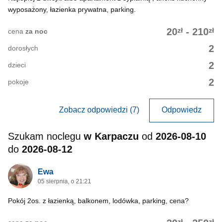
wyposażony, łazienka prywatna, parking.
zł
zł
20
-
210
cena
za noc
2
dorosłych
2
dzieci
2
pokoje
Zobacz odpowiedzi (7)
Odpowiedz
Szukam noclegu
w Karpaczu
od
2026-08-10
do
2026-08-12
Ewa
05 sierpnia, o 21:21
Pokój 2os. z łazienką, balkonem, lodówka, parking, cena?
zł
zł