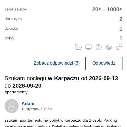
zł
zł
20
-
1000
cena
za noc
2
dorosłych
1
dziecko
1
pokój
Zobacz odpowiedzi (3)
Odpowiedz
Szukam noclegu
w Karpaczu
od
2026-09-13
do
2026-09-20
Apartamenty
Adam
18 stycznia, o 16:53
szukam apartamentu na pobyt w Karpaczu dla 2 osób. Parking
bezpłatny w cenie pobytu. Pokój z aneksem kuchennym, łazienką