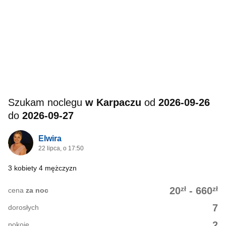
Szukam noclegu
w Karpaczu
od
2026-09-26
do
2026-09-27
Elwira
22 lipca, o 17:50
3 kobiety 4 mężczyzn
zł
zł
20
-
660
cena
za noc
7
dorosłych
2
pokoje