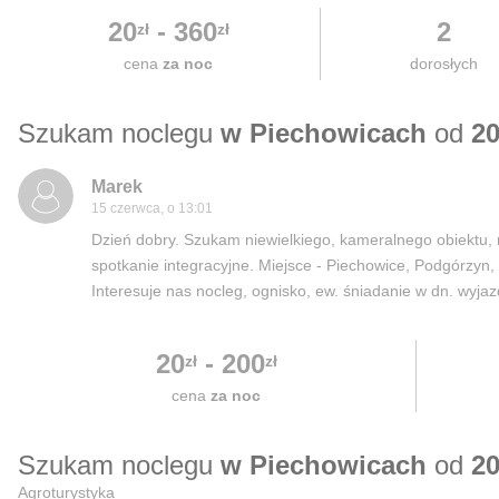
20
-
360
2
zł
zł
cena
za noc
dorosłych
Szukam noclegu
w Piechowicach
od
20
Marek
15 czerwca, o 13:01
Dzień dobry. Szukam niewielkiego, kameralnego obiektu, n
spotkanie integracyjne. Miejsce - Piechowice, Podgórzyn, M
Interesuje nas nocleg, ognisko, ew. śniadanie w dn. wyjazd
20
-
200
zł
zł
cena
za noc
Szukam noclegu
w Piechowicach
od
20
Agroturystyka