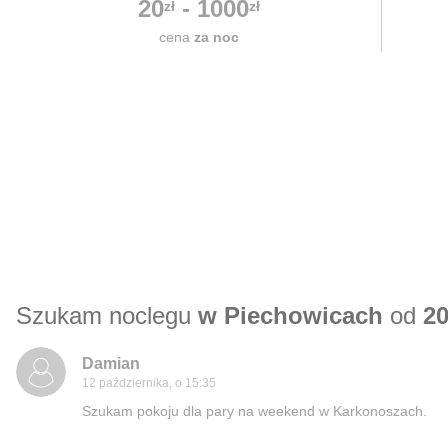
20
-
1000
zł
zł
cena
za noc
Szukam noclegu
w Piechowicach
od
20
Damian
12 października, o 15:35
Szukam pokoju dla pary na weekend w Karkonoszach.