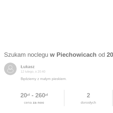
Szukam noclegu
w Piechowicach
od
20
Łukasz
12 lutego, o 20:40
Będziemy z małym pieskiem.
20
-
260
2
zł
zł
cena
za noc
dorosłych