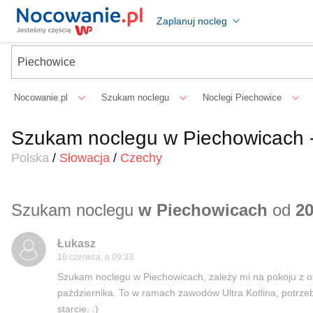
Zaplanuj nocleg
Nocowanie.pl
Szukam noclegu
Noclegi Piechowice
Szukam noclegu w Piechowicach -
Polska
/
Słowacja
/
Czechy
Szukam noclegu
w Piechowicach
od
20
Łukasz
10 czerwca, o 09:33
Szukam noclegu w Piechowicach, zależy mi na pokoju z os
października. To w ramach zawodów Ultra Kotlina, potrz
starcie. :)