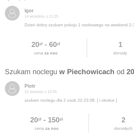
Igor
14 września, o 21:25
Dzień dobry szukam pokoju 1 osobowego na weekend 2-3
20
-
60
1
zł
zł
cena
za noc
dorosły
Szukam noclegu
w Piechowicach
od
20
Piotr
22 sierpnia, o 10:35
szukam noclegu dla 2 osob 22-23.08. [ i okolice ]
20
-
150
2
zł
zł
cena
za noc
dorosłych