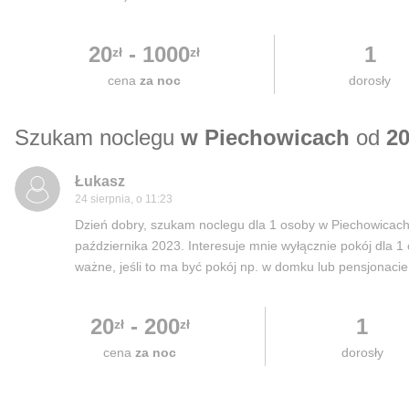
20
-
1000
1
zł
zł
cena
za noc
dorosły
Szukam noclegu
w Piechowicach
od
20
Łukasz
24 sierpnia, o 11:23
Dzień dobry, szukam noclegu dla 1 osoby w Piechowicach, 
października 2023. Interesuje mnie wyłącznie pokój dla 1
ważne, jeśli to ma być pokój np. w domku lub pensjonacie
20
-
200
1
zł
zł
cena
za noc
dorosły