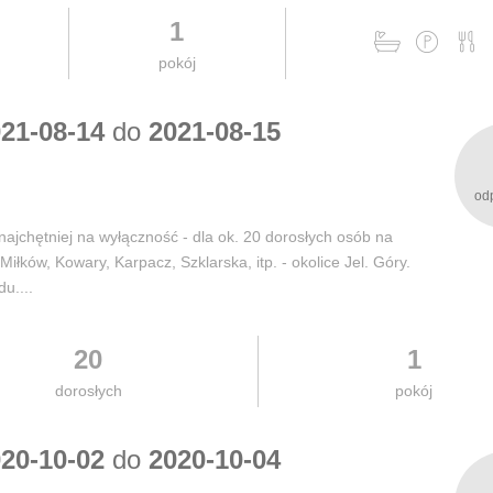
1
pokój
21-08-14
do
2021-08-15
od
ajchętniej na wyłączność - dla ok. 20 dorosłych osób na
iłków, Kowary, Karpacz, Szklarska, itp. - okolice Jel. Góry.
u....
20
1
dorosłych
pokój
20-10-02
do
2020-10-04