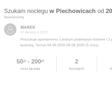
Szukam noclegu
w Piechowicach
od
20
Apartamenty
MAREK
07 stycznia, o 22:23
Poszukuje apartamentu z jednym podwójnym łóżkiem i 2 
łazienką. Termin 04.08.2020-09.08.2020 (5 nocy).
50
-
200
2
zł
zł
cena
za noc
dorosłych
d