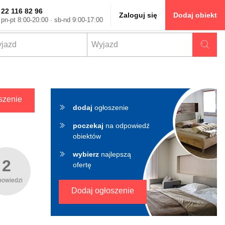
22 116 82 96
Zaloguj się
Dodaj obiekt
pn-pt 8:00-20:00 · sb-nd 9:00-17:00
✖
szenie
dodaj
ogłoszenie
poczekaj
na odpowiedź
obiektów
wybierz
najlepszą
2
ofertę
powiedzi
Dodaj ogłoszenie