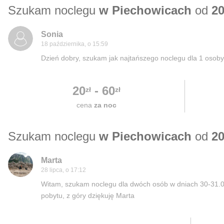
Szukam noclegu
w Piechowicach
od
20
Sonia
18 października, o 15:59
Dzień dobry, szukam jak najtańszego noclegu dla 1 osoby
20
-
60
zł
zł
cena
za noc
Szukam noclegu
w Piechowicach
od
20
Marta
28 lipca, o 17:12
Witam, szukam noclegu dla dwóch osób w dniach 30-31.07.
pobytu, z góry dziękuję Marta