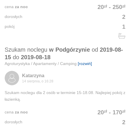
zł
zł
20
-
250
cena
za noc
2
dorosłych
1
pokój
Szukam noclegu
w Podgórzynie
od
2019-08-
15
do
2019-08-18
Agroturystyka / Apartamenty / Camping
[rozwiń]
Katarzyna
14 sierpnia, o 16:28
Szukam noclegu dla 2 osób w terminie 15-18.08. Najlepiej pokój z
łazienką.
zł
zł
20
-
170
cena
za noc
2
dorosłych