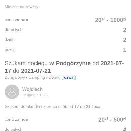
Miejsce na rowery
zł
zł
20
-
1000
cena
za noc
2
dorosłych
2
dzieci
1
pokój
Szukam noclegu
w Podgórzynie
od
2021-07-
17
do
2021-07-21
Bungalowy / Camping / Domki
[rozwiń]
Wojciech
16 lipca, o 13:02
Szukam domku dla czterech osób od 17 do 21 lipca.
zł
zł
20
-
500
cena
za noc
4
dorosłych