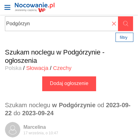
✖
filtry
Szukam noclegu w Podgórzynie -
ogłoszenia
Polska
/
Słowacja
/
Czechy
Dodaj ogłoszenie
Szukam noclegu
w Podgórzynie
od
2023-09-
22
do
2023-09-24
Marcelina
17 września, o 10:47