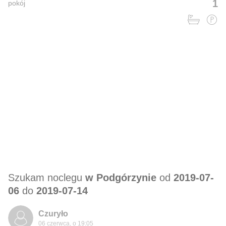
1
pokój
Szukam noclegu
w Podgórzynie
od
2019-07-
06
do
2019-07-14
Czuryło
06 czerwca, o 19:05