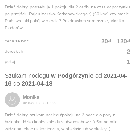
Dzień dobry, potrzebuję 1 pokoju dla 2 osób, na czas odpoczynku
po przejściu Rajdu izersko-Karkonowskiego :) (60 km:) czy macie
Państwo taki pokój w ofercie? Pozdrawiam serdecznie, Monika
Fiodorów
zł
zł
20
-
120
cena
za noc
2
dorosłych
1
pokój
Szukam noclegu
w Podgórzynie
od
2021-04-
16
do
2021-04-18
Monika
06 kwietnia, o 19:38
Dzień dobry, szukam noclegu/pokoju na 2 noce dla pary z
łazienką, łóżko koniecznie duże dwuosobowe :) Sauna mile
widziana, choć niekonieczna, w obiekcie lub w okolicy :)