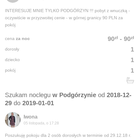
INTERESUJE MNIE TYLKO PODGÓRZYN !!! pobyt z wnuczką -
oczywiście w przyzwoitej cenie - w górnej granicy 90 PLN za
pokój
zł
zł
90
-
90
cena
za noc
1
dorosły
1
dziecko
1
pokój
Szukam noclegu
w Podgórzynie
od
2018-12-
29
do
2019-01-01
Iwona
05 listopada, o 17:28
Poszukuję pokoju dla 2 osób dorosłych w terminie od 29.12.18 r.