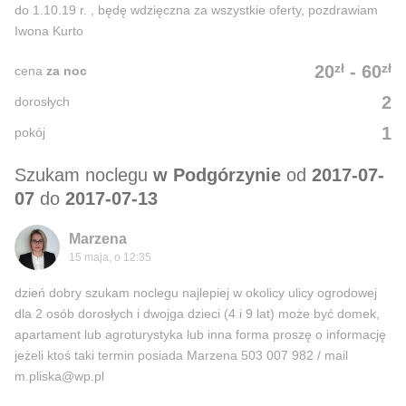
do 1.10.19 r. , będę wdzięczna za wszystkie oferty, pozdrawiam
Iwona Kurto
zł
zł
20
-
60
cena
za noc
2
dorosłych
1
pokój
Szukam noclegu
w Podgórzynie
od
2017-07-
07
do
2017-07-13
Marzena
15 maja, o 12:35
dzień dobry szukam noclegu najlepiej w okolicy ulicy ogrodowej
dla 2 osób dorosłych i dwojga dzieci (4 i 9 lat) może być domek,
apartament lub agroturystyka lub inna forma proszę o informację
jeżeli ktoś taki termin posiada Marzena 503 007 982 / mail
m.pliska@wp.pl