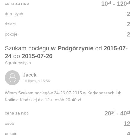
zł
zł
10
-
120
cena
za noc
2
dorosłych
2
dzieci
2
pokoje
Szukam noclegu
w Podgórzynie
od
2015-07-
24
do
2015-07-26
Agroturystyka
Jacek
10 lipca, o 15:56
Witam.Szukam noclegów 24-26.07.2015 w Karkonoszach lub
Kotlinie Kłodzkiej dla 12-u osób 20-40 zł
zł
zł
20
-
40
cena
za noc
12
osób
4
pokoje