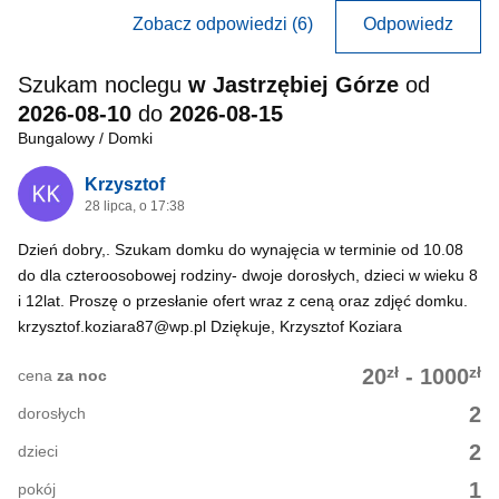
Zobacz odpowiedzi (6)
Odpowiedz
Szukam noclegu
w Jastrzębiej Górze
od
2026-08-10
do
2026-08-15
Bungalowy / Domki
Krzysztof
28 lipca, o 17:38
Dzień dobry,. Szukam domku do wynajęcia w terminie od 10.08
do dla czteroosobowej rodziny- dwoje dorosłych, dzieci w wieku 8
i 12lat. Proszę o przesłanie ofert wraz z ceną oraz zdjęć domku.
krzysztof.koziara87@wp.pl Dziękuje, Krzysztof Koziara
zł
zł
20
-
1000
cena
za noc
2
dorosłych
2
dzieci
1
pokój