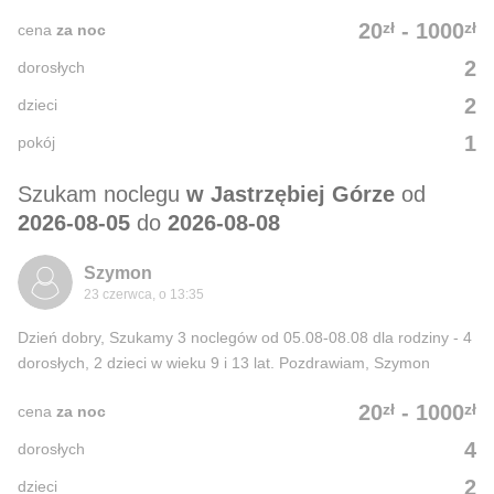
zł
zł
20
-
1000
cena
za noc
2
dorosłych
2
dzieci
1
pokój
Szukam noclegu
w Jastrzębiej Górze
od
2026-08-05
do
2026-08-08
Szymon
23 czerwca, o 13:35
Dzień dobry, Szukamy 3 noclegów od 05.08-08.08 dla rodziny - 4
dorosłych, 2 dzieci w wieku 9 i 13 lat. Pozdrawiam, Szymon
zł
zł
20
-
1000
cena
za noc
4
dorosłych
2
dzieci