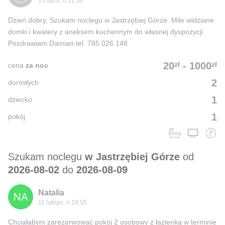
13 lipca, o 11:56
Dzień dobry, Szukam noclegu w Jastrzębiej Górze. Mile widziane
domki i kwatery z aneksem kuchennym do własnej dyspozycji.
Pozdrawiam Damian tel. 785 026 148
zł
zł
20
-
1000
cena
za noc
2
dorosłych
1
dziecko
1
pokój
Szukam noclegu
w Jastrzębiej Górze
od
2026-08-02
do
2026-08-09
Natalia
11 lutego, o 19:55
Chciałabym zarezerwować pokój 2 osobowy z łazienką w terminie