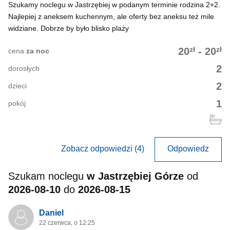
Szukamy noclegu w Jastrzębiej w podanym terminie rodzina 2+2.
Najlepiej z aneksem kuchennym, ale oferty bez aneksu też mile
widziane. Dobrze by było blisko plaży
zł
zł
20
-
20
cena
za noc
2
dorosłych
2
dzieci
1
pokój
Zobacz odpowiedzi (4)
Odpowiedz
Szukam noclegu
w Jastrzębiej Górze
od
2026-08-10
do
2026-08-15
Daniel
22 czerwca, o 12:25