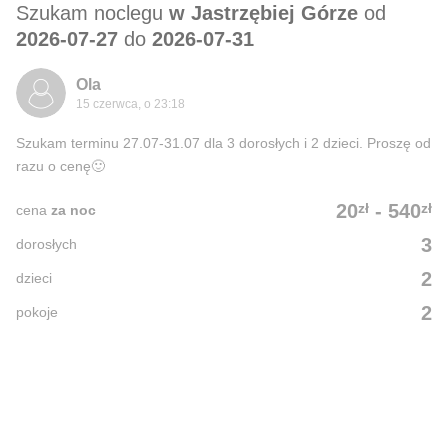
Szukam noclegu
w Jastrzębiej Górze
od
2026-07-27
do
2026-07-31
Ola
15 czerwca, o 23:18
Szukam terminu 27.07-31.07 dla 3 dorosłych i 2 dzieci. Proszę od
razu o cenę🙂
zł
zł
20
-
540
cena
za noc
3
dorosłych
2
dzieci
2
pokoje