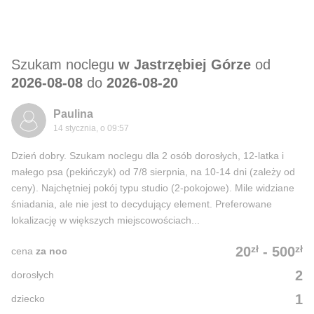
Szukam noclegu
w Jastrzębiej Górze
od
2026-08-08
do
2026-08-20
Paulina
14 stycznia, o 09:57
Dzień dobry. Szukam noclegu dla 2 osób dorosłych, 12-latka i
małego psa (pekińczyk) od 7/8 sierpnia, na 10-14 dni (zależy od
ceny). Najchętniej pokój typu studio (2-pokojowe). Mile widziane
śniadania, ale nie jest to decydujący element. Preferowane
lokalizację w większych miejscowościach...
zł
zł
20
-
500
cena
za noc
2
dorosłych
1
dziecko