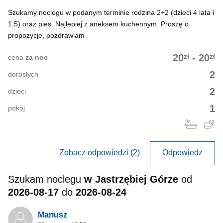
Szukamy noclegu w podanym terminie rodzina 2+2 (dzieci 4 lata i
1,5) oraz pies. Najlepiej z aneksem kuchennym. Proszę o
propozycje, pozdrawiam
zł
zł
20
-
20
cena
za noc
2
dorosłych
2
dzieci
1
pokój
Zobacz odpowiedzi (2)
Odpowiedz
Szukam noclegu
w Jastrzębiej Górze
od
2026-08-17
do
2026-08-24
Mariusz