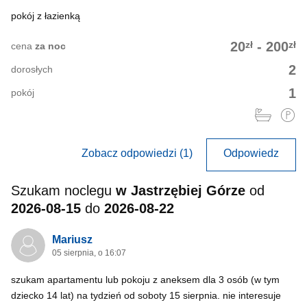
pokój z łazienką
zł
zł
20
-
200
cena
za noc
2
dorosłych
1
pokój
Zobacz odpowiedzi (1)
Odpowiedz
Szukam noclegu
w Jastrzębiej Górze
od
2026-08-15
do
2026-08-22
Mariusz
05 sierpnia, o 16:07
szukam apartamentu lub pokoju z aneksem dla 3 osób (w tym
dziecko 14 lat) na tydzień od soboty 15 sierpnia. nie interesuje