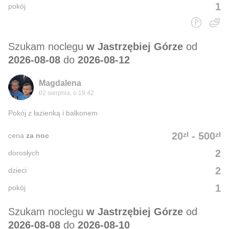
1
pokój
Szukam noclegu
w Jastrzębiej Górze
od
2026-08-08
do
2026-08-12
Magdalena
02 sierpnia, o 19:42
Pokój z łazienką i balkonem
zł
zł
20
-
500
cena
za noc
2
dorosłych
2
dzieci
1
pokój
Szukam noclegu
w Jastrzębiej Górze
od
2026-08-08
do
2026-08-10