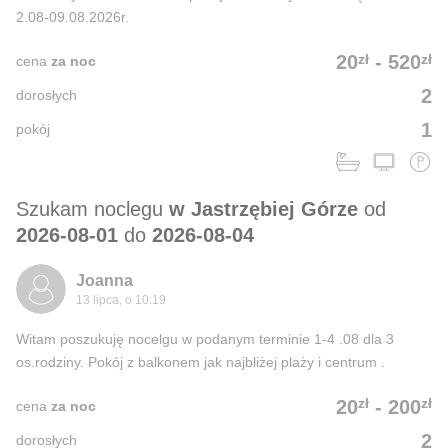
2.08-09.08.2026r.
zł
zł
20
-
520
cena
za noc
2
dorosłych
1
pokój
Szukam noclegu
w Jastrzębiej Górze
od
2026-08-01
do
2026-08-04
Joanna
13 lipca, o 10:19
Witam poszukuję nocelgu w podanym terminie 1-4 .08 dla 3
os.rodziny. Pokój z balkonem jak najbliżej plaży i centrum .
zł
zł
20
-
200
cena
za noc
2
dorosłych