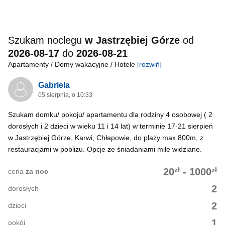
Szukam noclegu
w Jastrzębiej Górze
od
2026-08-17
do
2026-08-21
Apartamenty / Domy wakacyjne / Hotele
[rozwiń]
Gabriela
05 sierpnia, o 10:33
Szukam domku/ pokoju/ apartamentu dla rodziny 4 osobowej ( 2
dorosłych i 2 dzieci w wieku 11 i 14 lat) w terminie 17-21 sierpień
w Jastrzębiej Górze, Karwi, Chłapowie, do plaży max 800m, z
restauracjami w pobliżu. Opcje ze śniadaniami mile widziane.
zł
zł
20
-
1000
cena
za noc
2
dorosłych
2
dzieci
1
pokój