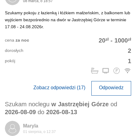
08 marca, o 18:57
Szukamy pokoju z łazienką i łóżkiem małżeńskim, z balkonem lub
wyjściem bezpośrednio na dwór w Jastrzębiej Górze w terminie
17.08 - 24.08.2026r.
zł
zł
20
-
1000
cena
za noc
2
dorosłych
1
pokój
Zobacz odpowiedzi (17)
Odpowiedz
Szukam noclegu
w Jastrzębiej Górze
od
2026-08-09
do
2026-08-13
Maryla
01 sierpnia, o 12:37