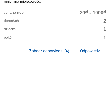
mnie inna miejscowość.
zł
zł
20
-
1000
cena
za noc
2
dorosłych
1
dziecko
1
pokój
Zobacz odpowiedzi (4)
Odpowiedz