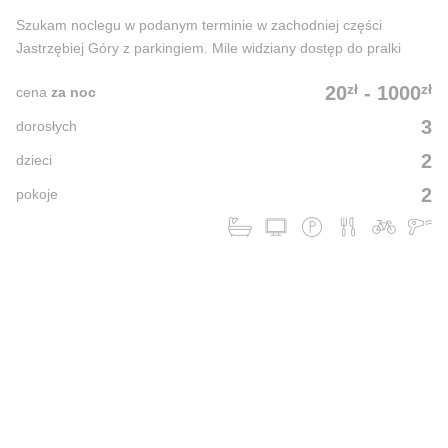
Szukam noclegu w podanym terminie w zachodniej części
Jastrzębiej Góry z parkingiem. Mile widziany dostęp do pralki
zł
zł
20
-
1000
cena
za noc
3
dorosłych
2
dzieci
2
pokoje