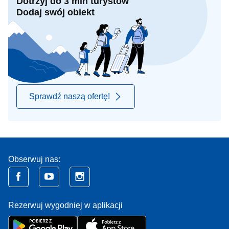
Dotrzyj do 3 mln turystów
Dodaj swój obiekt
Sprawdź naszą ofertę!
Obserwuj nas:
Rezerwuj wygodniej w aplikacji