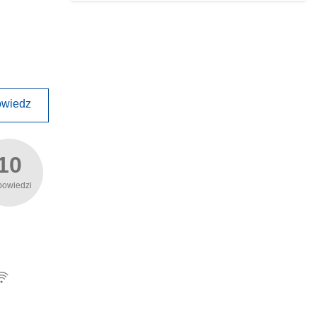
wiedz
10
powiedzi