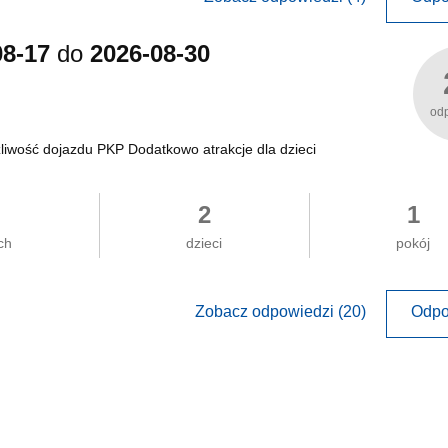
08-17
do
2026-08-30
od
liwość dojazdu PKP Dodatkowo atrakcje dla dzieci
2
1
ch
dzieci
pokój
Zobacz odpowiedzi (20)
Odpo