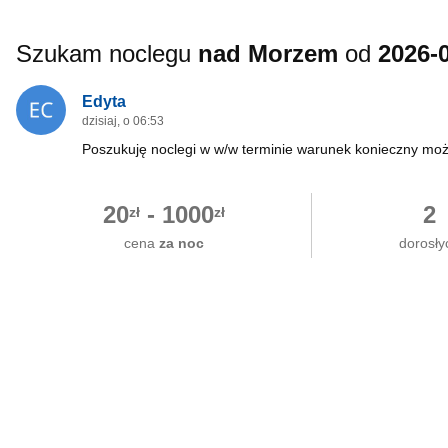
Szukam noclegu
nad Morzem
od
2026-
Edyta
dzisiaj, o 06:53
Poszukuję noclegi w w/w terminie warunek konieczny moż
20
-
1000
2
zł
zł
cena
za noc
dorosły