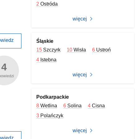
2
Ostróda
więcej
wiedz
Śląskie
15
Szczyrk
10
Wisła
6
Ustroń
4
Istebna
4
więcej
powiedzi
Podkarpackie
8
Wetlina
6
Solina
4
Cisna
3
Polańczyk
więcej
wiedz