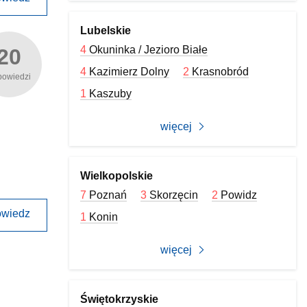
Lubelskie
4
Okuninka / Jezioro Białe
20
4
Kazimierz Dolny
2
Krasnobród
powiedzi
1
Kaszuby
więcej
Wielkopolskie
7
Poznań
3
Skorzęcin
2
Powidz
wiedz
1
Konin
więcej
Świętokrzyskie