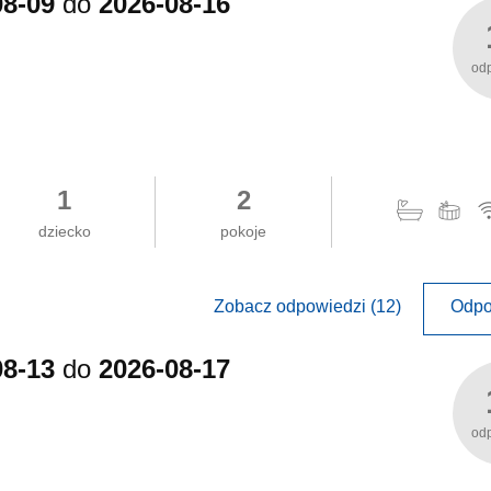
08-09
do
2026-08-16
od
1
2
dziecko
pokoje
Zobacz odpowiedzi (12)
Odpo
08-13
do
2026-08-17
od