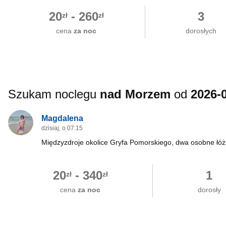
20
-
260
3
zł
zł
cena
za noc
dorosłych
Szukam noclegu
nad Morzem
od
2026-
Magdalena
dzisiaj, o 07:15
Międzyzdroje okolice Gryfa Pomorskiego, dwa osobne łóż
20
-
340
1
zł
zł
cena
za noc
dorosły