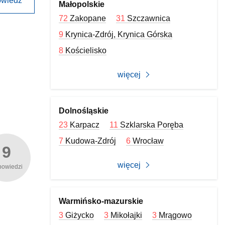
wiedz
Małopolskie
72
Zakopane
31
Szczawnica
9
Krynica-Zdrój, Krynica Górska
8
Kościelisko
więcej
Dolnośląskie
23
Karpacz
11
Szklarska Poręba
7
Kudowa-Zdrój
6
Wrocław
9
więcej
powiedzi
Warmińsko-mazurskie
3
Giżycko
3
Mikołajki
3
Mrągowo