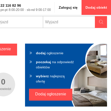
22 116 82 96
Zaloguj się
Dodaj obiekt
pn-pt 8:00-20:00 · sb-nd 9:00-17:00
szenie
dodaj
ogłoszenie
poczekaj
na odpowiedź
obiektów
wybierz
najlepszą
0
ofertę
powiedzi
Dodaj ogłoszenie