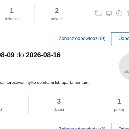
1
2
dziecko
pokoje
Zobacz odpowiedzi (0)
Odpo
08-09
do
2026-08-16
od
y zainteresowani tylko domkami lub apartamentami.
3
1
ch
dzieci
pokój