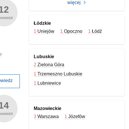
więcej
12
powiedzi
Łódzkie
1
Uniejów
1
Opoczno
1
Łódź
Lubuskie
2
Zielona Góra
1
Trzemeszno Lubuskie
wiedz
1
Lubniewice
14
Mazowieckie
powiedzi
3
Warszawa
1
Józefów