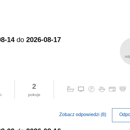
08-14
do
2026-08-17
od
2
i
pokoje
Zobacz odpowiedzi (8)
Odpo