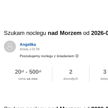
Szukam noclegu
nad Morzem
od
2026-
Angelika
dzisiaj, o 01:58
Poszukujemy noclegu z śniadaniem 😊
20
-
500
2
3
zł
zł
cena
za noc
dorosłych
dziec