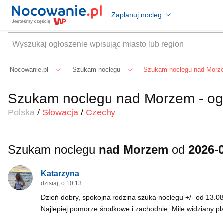
Zaplanuj nocleg
Nocowanie.pl
Szukam noclegu
Szukam noclegu nad Morz
Szukam noclegu nad Morzem - og
Polska
/
Słowacja
/
Czechy
Szukam noclegu
nad Morzem
od
2026-
Katarzyna
dzisiaj, o 10:13
Dzień dobry, spokojna rodzina szuka noclegu +/- od 13.08
Najlepiej pomorze środkowe i zachodnie. Mile widziany pla