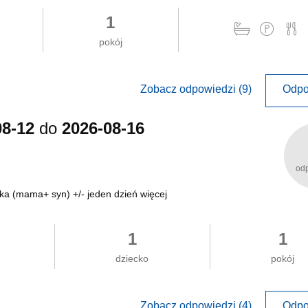
1
pokój
Zobacz odpowiedzi (9)
Odpo
08-12
do
2026-08-16
od
ka (mama+ syn) +/- jeden dzień więcej
1
1
dziecko
pokój
Zobacz odpowiedzi (4)
Odpo