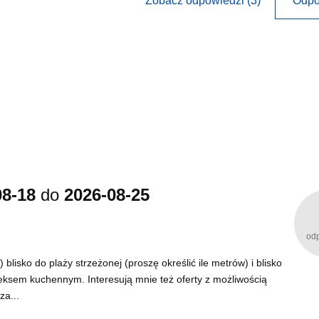
Zobacz odpowiedzi (3)
Odpo
08-18
do
2026-08-25
od
lisko do plaży strzeżonej (proszę określić ile metrów) i blisko
neksem kuchennym. Interesują mnie też oferty z możliwością
za...