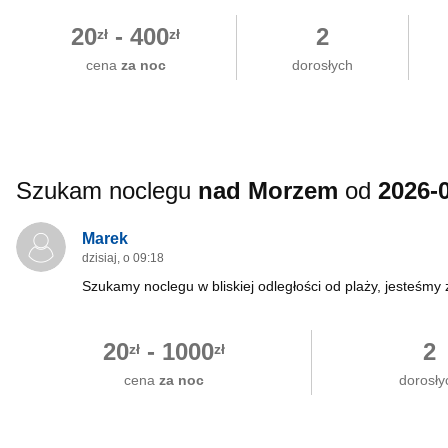
20
-
400
2
zł
zł
cena
za noc
dorosłych
Szukam noclegu
nad Morzem
od
2026-
Marek
dzisiaj, o 09:18
Szukamy noclegu w bliskiej odległości od plaży, jesteśm
20
-
1000
2
zł
zł
cena
za noc
dorosły