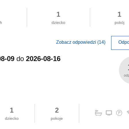
1
1
ch
dziecko
pokój
Zobacz odpowiedzi (14)
Odpo
08-09
do
2026-08-16
od
1
2
dziecko
pokoje