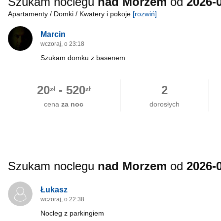
Szukam noclegu
nad Morzem
od
2026-
Apartamenty / Domki / Kwatery i pokoje
[rozwiń]
Marcin
wczoraj, o 23:18
Szukam domku z basenem
20
-
520
2
zł
zł
cena
za noc
dorosłych
Szukam noclegu
nad Morzem
od
2026-
Łukasz
wczoraj, o 22:38
Nocleg z parkingiem