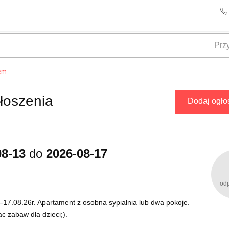
em
łoszenia
Dodaj ogło
08-13
do
2026-08-17
od
-17.08.26r. Apartament z osobna sypialnia lub dwa pokoje.
c zabaw dla dzieci;).