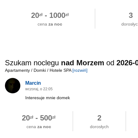
20
-
1000
3
zł
zł
cena
za noc
dorosły
Szukam noclegu
nad Morzem
od
2026-
Apartamenty / Domki / Hotele SPA
[rozwiń]
Marcin
wczoraj, o 22:05
Interesuje mnie domek
20
-
500
2
zł
zł
cena
za noc
dorosłych